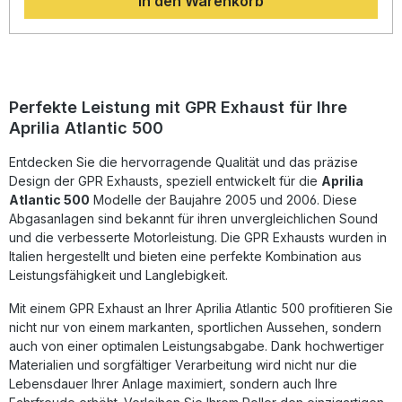
In den Warenkorb
Auspuff durch eine erhebliche Gewichtseinsparung sowie
einen sportlich-markanten Sound, der dank des
herausnehmbaren db-Killers individuell angepasst werden
kann.Mit seiner EU-Homologation ist dieser Schalldämpfer
legal im Straßenverkehr einsetzbar. Die Fertigung in Italien
unter strengen DIN-zertifizierten Qualitätsstandards
garantiert eine langlebige und präzise Verarbeitung. Durch
Perfekte Leistung mit GPR Exhaust für Ihre
das Plug & Play-System ist die Montage einfach und
Aprilia Atlantic 500
unkompliziert. Es wird empfohlen, den Einbau durch eine
Fachwerkstatt vornehmen zu lassen. Sportlicher Sound und
Entdecken Sie die hervorragende Qualität und das präzise
verbesserte Leistung durch optimierten Abgasfluss
Gewichtseinsparung gegenüber der Serienauspuffanlage
Design der GPR Exhausts, speziell entwickelt für die
Aprilia
EU-homologiert und legal im Straßenverkehr
Atlantic 500
Modelle der Baujahre 2005 und 2006. Diese
Herausnehmbarer db-Killer für individuelle
Abgasanlagen sind bekannt für ihren unvergleichlichen Sound
Soundanpassung Plug & Play Montage mit allen benötigten
und die verbesserte Motorleistung. Die GPR Exhausts wurden in
Anbauteilen Lieferumfang: GPR Evo4 Road
Italien hergestellt und bieten eine perfekte Kombination aus
Endschalldämpfer (homologiert) Herausnehmbarer db-
Leistungsfähigkeit und Langlebigkeit.
Killer Verbindungsrohr und Katalysator
Fahrzeugspezifische Halterungen Montagezubehör
Mit einem GPR Exhaust an Ihrer Aprilia Atlantic 500 profitieren Sie
nicht nur von einem markanten, sportlichen Aussehen, sondern
auch von einer optimalen Leistungsabgabe. Dank hochwertiger
Materialien und sorgfältiger Verarbeitung wird nicht nur die
Lebensdauer Ihrer Anlage maximiert, sondern auch Ihre