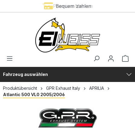
Premium Marken
Bequem zahlen
alt springen
Fahrzeug auswählen
Produktübersicht
GPR Exhaust Italy
APRILIA
Atlantic 500 VL0 2005/2006