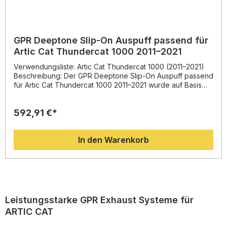
Montagematerial
GPR Deeptone Slip-On Auspuff passend für
Artic Cat Thundercat 1000 2011–2021
Verwendungsliste: Artic Cat Thundercat 1000 (2011–2021)
Beschreibung: Der GPR Deeptone Slip-On Auspuff passend
für Artic Cat Thundercat 1000 2011–2021 wurde auf Basis
der langjährigen Erfahrung aus der Motorrad-
Weltmeisterschaft entwickelt. Dieses Modell überzeugt
592,91 €*
durch ein innovatives Design, spürbare Leistungs- und
Drehmomentsteigerung sowie eine deutliche
Gewichtseinsparung gegenüber der Serienanlage. So
In den Warenkorb
werten Sie Ihr ATV sowohl optisch als auch technisch
deutlich auf.Dank der hochwertigen Verarbeitung und der
Herstellung in Italien profitieren Sie von erstklassiger
Qualität und Langlebigkeit. Zudem sorgt der homologierte
Slip-On Auspuff mit herausnehmbarem dB-Killer für einen
kraftvollen, sportlichen Sound, der beim Fahren begeistert,
ohne die gesetzlichen Vorschriften zu verletzen.Die
Leistungsstarke GPR Exhaust Systeme für
Montage erfolgt Plug and Play, wodurch keine
ARTIC CAT
aufwändigen Anpassungen erforderlich sind. Für die
bestmögliche Installation wird dennoch die Montage in