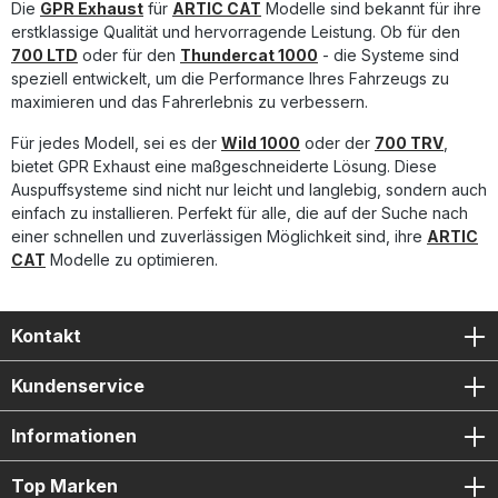
Die
einer Fachwerkstatt empfohlen. Homologierter Slip-On
GPR Exhaust
für
ARTIC CAT
Modelle sind bekannt für ihre
Auspuff mit herausnehmbarem dB-Killer Spürbare
erstklassige Qualität und hervorragende Leistung. Ob für den
Leistungssteigerung und sportlicher Sound Deutliche
700 LTD
oder für den
Thundercat 1000
- die Systeme sind
Gewichtseinsparung gegenüber der Serienauspuffanlage
speziell entwickelt, um die Performance Ihres Fahrzeugs zu
Hochwertige Verarbeitung – hergestellt in Italien Einfache
maximieren und das Fahrerlebnis zu verbessern.
Plug-and-Play-Montage mit fahrzeugspezifischem Zubehör
Lieferumfang: GPR Deeptone Slip-On Auspuff
Für jedes Modell, sei es der
Wild 1000
oder der
700 TRV
,
Herausnehmbarer dB-Killer Verbindungsrohr (Link Pipe)
bietet GPR Exhaust eine maßgeschneiderte Lösung. Diese
Alle fahrzeugspezifischen Halterungen Montagezubehör
Auspuffsysteme sind nicht nur leicht und langlebig, sondern auch
einfach zu installieren. Perfekt für alle, die auf der Suche nach
einer schnellen und zuverlässigen Möglichkeit sind, ihre
ARTIC
CAT
Modelle zu optimieren.
Kontakt
Kundenservice
Informationen
Top Marken