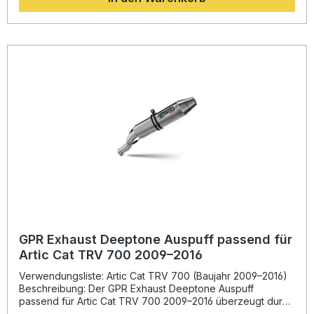
mit sattem Sound und hervorragendem Preis-Leistungs-
Verhältnis. Die europäische Homologation und der
herausnehmbare DB-Killer sorgen für legale Nutzung im
Straßenverkehr. Gefertigt in Italien und durch DIN-
zertifizierte Qualitätsstandards garantiert dieser Slip-on
Auspuff eine hohe Langlebigkeit. Der Einbau ist dank Plug-
and-Play-System einfach und schnell – empfohlen wird die
Montage in einer Fachwerkstatt. Optimierte Leistung und
Drehmomentsteigerung Leichte Bauweise zur
Gewichtsreduktion Sportlicher Sound mit
herausnehmbarem DB-Killer EU-homologiert – legal im
Straßenverkehr Plug-and-Play Montage, empfohlen in
Fachwerkstatt Lieferumfang: GPR Deeptone Slip-on
Auspuffanlage Herausnehmbarer DB-Killer Verbindungsrohr
(Link Pipe) Fahrzeugspezifische Halterungen
Montagezubehör
GPR Exhaust Deeptone Auspuff passend für
Artic Cat TRV 700 2009–2016
Verwendungsliste: Artic Cat TRV 700 (Baujahr 2009–2016)
Beschreibung: Der GPR Exhaust Deeptone Auspuff
passend für Artic Cat TRV 700 2009–2016 überzeugt durch
sein sportliches Design, geringes Gewicht und spürbare