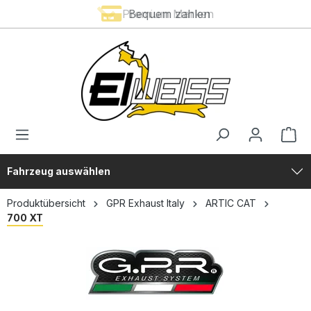
Premium Marken
Bequem zahlen
alt springen
Fahrzeug auswählen
Produktübersicht
GPR Exhaust Italy
ARTIC CAT
700 XT