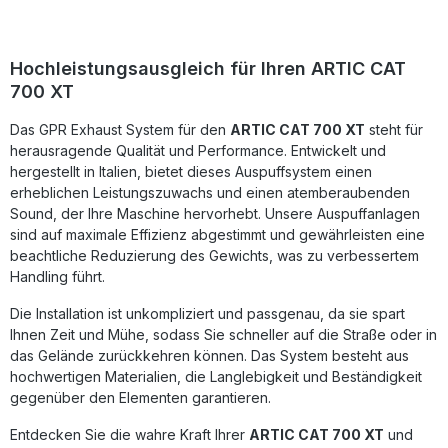
Halterungen und Zubehör geliefert und ist durch das Plug-
and-Play-System einfach zu montieren. Die Fertigung in
Italien sowie die DIN-zertifizierte Qualitätskontrolle
garantieren Langlebigkeit und eine konstant hohe
Hochleistungsausgleich für Ihren ARTIC CAT
Produktqualität. Homologierter Endschalldämpfer mit
700 XT
entnehmbarem db Killer Deutliche Verbesserung von
Leistung, Drehmoment und Sound Plug-and-Play-Installation
Das GPR Exhaust System für den
– einfache Montage Gefertigt in Italien, DIN-zertifizierte
ARTIC CAT 700 XT
steht für
Qualität Inklusive fahrzeugspezifischer Halterungen und
herausragende Qualität und Performance. Entwickelt und
Zubehör Lieferumfang: GPR Deeptone ATV
hergestellt in Italien, bietet dieses Auspuffsystem einen
Endschalldämpfer Herausnehmbarer db Killer
erheblichen Leistungszuwachs und einen atemberaubenden
Verbindungsrohr (Link Pipe) Fahrzeugspezifische
Sound, der Ihre Maschine hervorhebt. Unsere Auspuffanlagen
Halterungen Montagezubehör
sind auf maximale Effizienz abgestimmt und gewährleisten eine
beachtliche Reduzierung des Gewichts, was zu verbessertem
Handling führt.
Die Installation ist unkompliziert und passgenau, da sie spart
Ihnen Zeit und Mühe, sodass Sie schneller auf die Straße oder in
das Gelände zurückkehren können. Das System besteht aus
hochwertigen Materialien, die Langlebigkeit und Beständigkeit
gegenüber den Elementen garantieren.
Entdecken Sie die wahre Kraft Ihrer
ARTIC CAT 700 XT
und