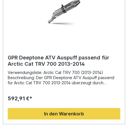
GPR Deeptone ATV Auspuff passend für
Arctic Cat TRV 700 2013-2014
Verwendungsliste: Arctic Cat TRV 700 (2013-2014)
Beschreibung: Der GPR Deeptone ATV Auspuff passend
für Arctic Cat TRV 700 2013-2014 überzeugt durch
herausragende Leistung, Qualität und Fahrspaß. Entwickelt
auf Basis jahrelanger Erfahrung im Rennsport, bietet dieser
592,91 €*
homologierte Schalldämpfer eine deutliche
Leistungssteigerung, ein verbessertes Drehmoment und
eine signifikante Gewichtsreduktion im Vergleich zur
In den Warenkorb
Serienanlage. Der satten, tiefen Sound können Sie dank
des mitgelieferten, herausnehmbaren db Killers individuell
anpassen. Die Anlage wird inklusive fahrzeugspezifischer