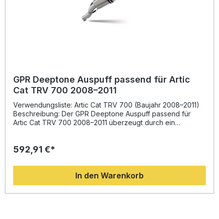
GPR Deeptone Auspuff passend für Artic
Cat TRV 700 2008–2011
Verwendungsliste: Artic Cat TRV 700 (Baujahr 2008–2011)
Beschreibung: Der GPR Deeptone Auspuff passend für
Artic Cat TRV 700 2008–2011 überzeugt durch ein
sportlich-edles Design, verbesserte Performance und
einen kernigen Sound. Entwickelt auf Basis der
592,91 €*
langjährigen Erfahrung von GPR in internationalen
Motorrad-Wettbewerben, bietet dieser Endschalldämpfer
eine ideale Kombination aus Leistungssteigerung,
In den Warenkorb
Drehmomentoptimierung und Gewichtsreduktion
gegenüber der Serienanlage. Die homologierte Ausführung
sorgt für legale Nutzung im Straßenverkehr, während der
herausnehmbare dB-Killer Ihnen die Option auf individuell
abgestimmten Sound bietet. Gefertigt in Italien und unter