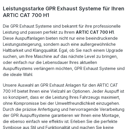
strengen Qualitätsstandards (DIN-zertifizierte Produktion),
garantiert der GPR Deeptone Auspuff höchste
Leistungsstarke GPR Exhaust Systeme für Ihren
Fertigungsqualität und Langlebigkeit. Durch seine Plug-and-
ARTIC CAT 700 H1
Play-Bauweise lässt er sich unkompliziert montieren. Es wird
empfohlen, die Installation durch eine Fachwerkstatt
Die GPR Exhaust Systeme sind bekannt für ihre professionelle
durchführen zu lassen. Mit diesem Auspuffsystem
profitieren Sie von einer klanglich und optisch markanten
Leistung und passen perfekt zu Ihrem
ARTIC CAT 700 H1
.
Aufwertung Ihres Fahrzeugs sowie einem hervorragenden
Diese Auspuffanlagen bieten nicht nur eine beeindruckende
Preis-Leistungs-Verhältnis. Sportlich klingender, legaler
Leistungssteigerung, sondern auch eine außergewöhnliche
Auspuff mit herausnehmbarem dB-Killer Deutliche
Haltbarkeit und Klangqualität. Egal, ob Sie nach einem Upgrade
Reduzierung des Gewichts im Vergleich zur Serienanlage
suchen, um Ihre Maschine auf das nächste Level zu bringen,
Plug-and-Play-Montage für einfache Installation
oder einfach nur die Lebensdauer Ihres aktuellen
Hochwertige Verarbeitung – hergestellt in Italien Optimierte
Leistung und besseres Ansprechverhalten Lieferumfang:
Auspuffsystems verlängern möchten, GPR Exhaust Systeme sind
Homologierter Endschalldämpfer inklusive
die ideale Wahl.
herausnehmbarem dB-Killer Verbindungsrohr (Link Pipe)
Fahrzeugspezifische Halterungen Montagezubehör
Unsere Auswahl an GPR Exhaust Anlagen für den ARTIC CAT
700 H1 bietet Ihnen eine Vielzahl an Optionen. Jeder Auspuff ist
so konzipiert, dass er die Leistung Ihres Fahrzeugs maximiert,
ohne Kompromisse bei der Umweltfreundlichkeit einzugehen.
Durch die präzise Anfertigung und hervorragende Verarbeitung
der GPR Auspuffsysteme garantieren wir Ihnen eine Montage,
die ebenso einfach wie effektiv ist. Erleben Sie die perfekte
Symbiose aus Stil und Funktionalität und machen Sie keine