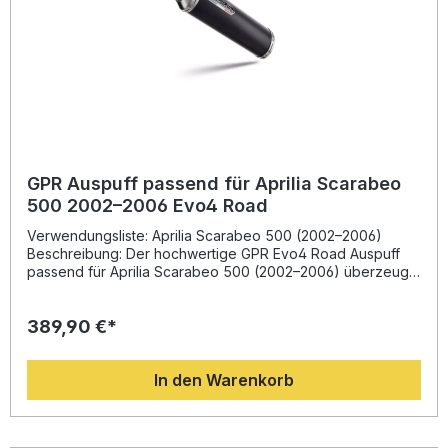
GPR Auspuff passend für Aprilia Scarabeo
500 2002–2006 Evo4 Road
Verwendungsliste: Aprilia Scarabeo 500 (2002–2006)
Beschreibung: Der hochwertige GPR Evo4 Road Auspuff
passend für Aprilia Scarabeo 500 (2002–2006) überzeugt
durch seine sportliche Klangcharakteristik, sein geringes
Gewicht und die deutliche Leistungssteigerung im Vergleich
389,90 €*
zur Serienanlage. Entwickelt auf Basis jahrzehntelanger
Erfahrung aus der Motorrad-Weltmeisterschaft bietet dieser
homologierte Schalldämpfer ein exzellentes Preis-
In den Warenkorb
Leistungs-Verhältnis. Das System ist aus hochwertigen
Materialien gefertigt, sorgt für einen tiefen, satten Sound
und unterstreicht den sportlichen Look Ihres Rollers. Dank
Plug-&-Play-Montagekonzept ist die Installation einfach und