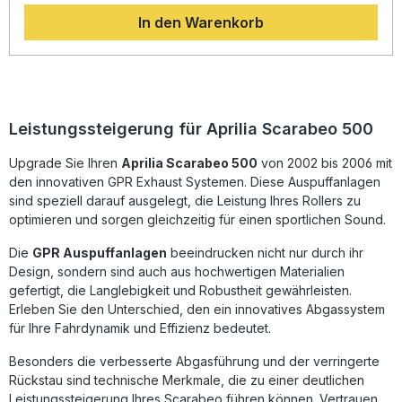
Drehmoment und eine deutliche Reduzierung des Gewichts
In den Warenkorb
im Vergleich zur Serienanlage. Das sportliche Design
unterstreicht den Charakter Ihres Fahrzeugs, während der
Klang durch den herausnehmbaren DB Killer individuell
angepasst werden kann. Dank der Plug-and-Play-
Bauweise ist die Montage des homologierten GPR
Schalldämpfers einfach und passgenau. Alle
fahrzeugspezifischen Halterungen und das erforderliche
Leistungssteigerung für Aprilia Scarabeo 500
Montagematerial sind im Lieferumfang enthalten. Hergestellt
in Italien und DIN-zertifiziert, steht GPR für gleichbleibend
Upgrade Sie Ihren
Aprilia Scarabeo 500
von 2002 bis 2006 mit
hohe Qualität und Zuverlässigkeit. Es wird empfohlen, die
den innovativen GPR Exhaust Systemen. Diese Auspuffanlagen
Installation durch eine Fachwerkstatt durchführen zu lassen.
Sportlicher, homologierter Auspuff mit herausnehmbarem
sind speziell darauf ausgelegt, die Leistung Ihres Rollers zu
DB Killer Spürbare Verbesserung von Leistung und
optimieren und sorgen gleichzeitig für einen sportlichen Sound.
Drehmoment Deutliches Gewichtsersparnis gegenüber der
Serienanlage Plug-and-Play-Montage mit
Die
GPR Auspuffanlagen
beeindrucken nicht nur durch ihr
fahrzeugspezifischer Passform Hergestellt in Italien – hohe
Design, sondern sind auch aus hochwertigen Materialien
Qualität und Langlebigkeit Lieferumfang: GPR Evo4 Road
gefertigt, die Langlebigkeit und Robustheit gewährleisten.
Endschalldämpfer Herausnehmbarer DB Killer Zwischenrohr
Erleben Sie den Unterschied, den ein innovatives Abgassystem
(Link Pipe) Alle fahrzeugspezifischen Halterungen und
für Ihre Fahrdynamik und Effizienz bedeutet.
Zubehörteile Montageanleitung
Besonders die verbesserte Abgasführung und der verringerte
Rückstau sind technische Merkmale, die zu einer deutlichen
Leistungssteigerung Ihres Scarabeo führen können. Vertrauen