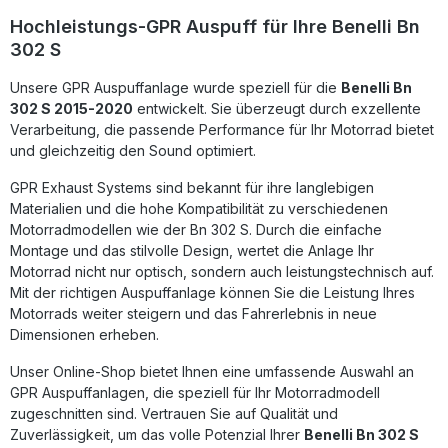
Installation möglich ist. Für ein optimales Ergebnis wird die
Hochleistungs-GPR Auspuff für Ihre Benelli Bn
Montage in einer Fachwerkstatt empfohlen. Hergestellt in
302 S
Italien. Sportliche Sound- und Leistungsverbesserung
Deutliches Gewichtsersparnis gegenüber Serienauspuff
Unsere GPR Auspuffanlage wurde speziell für die
Plug-&-Play-Montage ohne Anpassungen Hochwertige
Benelli Bn
Materialien und präzise Verarbeitung Italienisches Design &
302 S 2015-2020
entwickelt. Sie überzeugt durch exzellente
Qualität von GPR Lieferumfang: GPR Decat Pipe
Verarbeitung, die passende Performance für Ihr Motorrad bietet
(Decatalizzatore) Fahrzeugspezifische Halterungen
und gleichzeitig den Sound optimiert.
Montagematerial und Zubehör
GPR Exhaust Systems sind bekannt für ihre langlebigen
Materialien und die hohe Kompatibilität zu verschiedenen
Motorradmodellen wie der Bn 302 S. Durch die einfache
Montage und das stilvolle Design, wertet die Anlage Ihr
Motorrad nicht nur optisch, sondern auch leistungstechnisch auf.
Mit der richtigen Auspuffanlage können Sie die Leistung Ihres
Motorrads weiter steigern und das Fahrerlebnis in neue
Dimensionen erheben.
Unser Online-Shop bietet Ihnen eine umfassende Auswahl an
GPR Auspuffanlagen, die speziell für Ihr Motorradmodell
zugeschnitten sind. Vertrauen Sie auf Qualität und
Zuverlässigkeit, um das volle Potenzial Ihrer
Benelli Bn 302 S