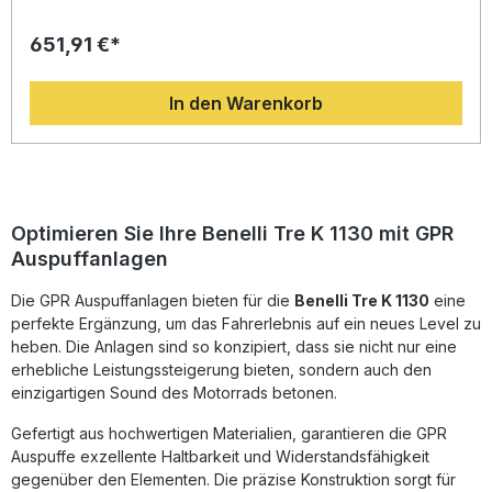
innovatives Design, reduziertes Gewicht und eine deutliche
Leistungssteigerung gegenüber der Serienanlage.
651,91 €*
Entwickelt mit der Expertise aus der Motorrad-
Weltmeisterschaft, kombiniert dieser Sportauspuff
italienische Ingenieurskunst mit optimaler Performance. Der
In den Warenkorb
Klang wird durch den abnehmbaren dB-Killer sportlich und
kernig, bleibt dabei jedoch stets im zulässigen Bereich
dank der Homologation. Das System ist Plug-and-Play
konzipiert und kann schnell und passgenau montiert
werden – ideal zur optischen und akustischen Aufwertung
Ihres Motorrads. Dank der DIN-zertifizierten Fertigung
profitieren Sie von einer konstant hohen Produktqualität.
Optimieren Sie Ihre Benelli Tre K 1130 mit GPR
Innovatives Design mit sportlichem Look Homologierter
Auspuffanlagen
Slip-on Auspuff mit abnehmbarem dB-Killer Erhöht Leistung
und Drehmoment, reduziert Gewicht Plug-and-Play
Die GPR Auspuffanlagen bieten für die
Montage – einfache Installation Hergestellt in Italien, DIN-
Benelli Tre K 1130
eine
zertifizierte Qualität Lieferumfang: 1x GPR Tiburon Poppy
perfekte Ergänzung, um das Fahrerlebnis auf ein neues Level zu
Slip-on Auspuff 1x abnehmbarer dB-Killer 1x
heben. Die Anlagen sind so konzipiert, dass sie nicht nur eine
Verbindungsrohr (Link Pipe) Fahrzeugspezifische
erhebliche Leistungssteigerung bieten, sondern auch den
Halterungen und Montagematerial
einzigartigen Sound des Motorrads betonen.
Gefertigt aus hochwertigen Materialien, garantieren die GPR
Auspuffe exzellente Haltbarkeit und Widerstandsfähigkeit
gegenüber den Elementen. Die präzise Konstruktion sorgt für