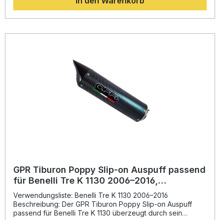
In den Warenkorb
Serienanlage. Das fortschrittliche Design von GPR basiert
auf langjähriger Erfahrung aus der Motorrad-
Weltmeisterschaft und vereint Innovation mit höchster
Fertigungsqualität.Neben der Leistungssteigerung
überzeugt die Decat Pipe durch eine satte, sportliche
Klangcharakteristik, die das Fahrerlebnis intensiviert. Dank
der präzisen Passform ist die Montage im Plug-and-Play-
Verfahren möglich. Für eine fachgerechte Installation wird
der Einbau in einer Werkstatt empfohlen. Alle benötigten
Halterungen und das passende Montagematerial sind im
Lieferumfang enthalten. Hergestellt in Italien, steht die GPR
Decatalizzatore für Qualität, Langlebigkeit und
Performance. Deutliche Erhöhung von Drehmoment und
Leistung Gewichtsersparnis gegenüber der Serienanlage
Sportlicher, kräftiger Sound Plug-and-Play-Montage mit
fahrzeugspezifischem Zubehör Entwickelt und gefertigt in
Italien Lieferumfang: GPR Decat Pipe (Decatalizzatore)
Fahrzeugspezifische Halterungen Montagezubehör
GPR Tiburon Poppy Slip-on Auspuff passend
für Benelli Tre K 1130 2006–2016,
homologiert
Verwendungsliste: Benelli Tre K 1130 2006–2016
Beschreibung: Der GPR Tiburon Poppy Slip-on Auspuff
passend für Benelli Tre K 1130 überzeugt durch sein