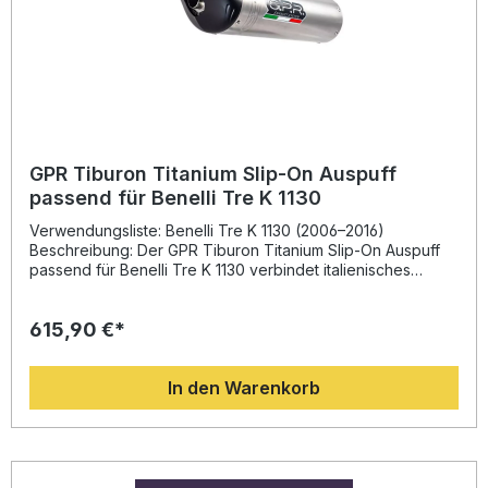
GPR Tiburon Titanium Slip-On Auspuff
passend für Benelli Tre K 1130
Verwendungsliste: Benelli Tre K 1130 (2006–2016)
Beschreibung: Der GPR Tiburon Titanium Slip-On Auspuff
passend für Benelli Tre K 1130 verbindet italienisches
Design mit Motorsport-Erfahrung. Durch seine hochwertige
Titan-Konstruktion erzielt dieser Auspuff eine deutliche
615,90 €*
Gewichtseinsparung gegenüber dem Seriensystem und
verbessert gleichzeitig Drehmoment und Leistung. Das
sportliche Design sorgt für einen aggressiven Look und
In den Warenkorb
einen kraftvollen Sound, der dank entnehmbarem db-Killer
auch für den Straßenverkehr zugelassen ist. Alle Bauteile
werden auf Basis der langjährigen Erfahrung von GPR in
der Motorrad-Weltmeisterschaft entwickelt und unter
höchsten Qualitätsstandards in Italien gefertigt. Die
Montage erfolgt mit fahrzeugspezifischen Halterungen –