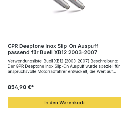
GPR Deeptone Inox Slip-On Auspuff
passend für Buell XB12 2003-2007
Verwendungsliste: Buell XB12 (2003–2007) Beschreibung:
Der GPR Deeptone Inox Slip-On Auspuff wurde speziell für
anspruchsvolle Motorradfahrer entwickelt, die Wert auf
Leistung, Qualität und Design legen. Dieser hochwertige
Sportauspuff besteht aus robustem Edelstahl und bietet
854,90 €*
eine deutliche Steigerung von Drehmoment und Leistung
bei gleichzeitiger Gewichtsersparnis gegenüber der
Serienanlage. Dank der Doppel-Homologation profitieren
In den Warenkorb
Sie von einer legalen Nutzung im öffentlichen
Straßenverkehr – die herausnehmbaren db-Killer
ermöglichen Ihnen zudem den individuellen Feinschliff am
Sound.Mit der langjährigen Erfahrung von GPR aus der
Motorrad-Weltmeisterschaft ist dieser Auspuff ideal für
sportlich orientierte Fahrer, die ihr Motorrad technisch wie