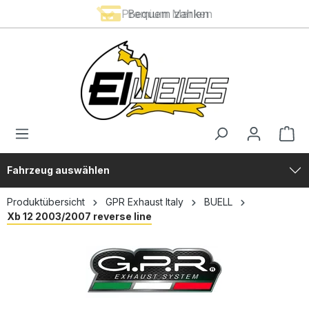
Premium Marken
Bequem zahlen
alt springen
Fahrzeug auswählen
Produktübersicht
GPR Exhaust Italy
BUELL
Xb 12 2003/2007 reverse line