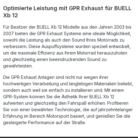
optisch aufwerten möchten. Das italienische
Optimierte Leistung mit GPR Exhaust für BUELL
Qualitätsprodukt sorgt für einen kraftvollen, tiefen Klang
Xb 12
und eine ausgezeichnete Verarbeitung. GPR
Auspuffanlagen werden fertig montierbereit geliefert („Plug
Für Besitzer der BUELL Xb 12 Modelle aus den Jahren 2003 bis
& Play“) und können einfach in einer Fachwerkstatt
montiert werden. Duales homologiertes Slip-On System mit
2007 bieten die GPR Exhaust Systeme eine ideale Möglichkeit,
herausnehmbaren db-Killern Verbessert Leistung,
sowohl die Leistung als auch den Sound Ihres Motorrads zu
Drehmoment und Klangbild Leichte Edelstahlkonstruktion
verbessern. Diese Auspuffsysteme wurden speziell entwickelt,
für geringeres Gewicht Hergestellt in Italien – hohe Qualität
um die maximale Effizienz aus Ihrem Motorrad herauszuholen
durch DIN-zertifizierte Produktion Einfache Montage durch
und gleichzeitig einen beeindruckenden Sound zu
fahrzeugspezifische Halterungen und Zubehör
gewährleisten.
Lieferumfang: GPR Deeptone Inox Dual homologated Slip-
On Auspuff Herausnehmbare db-Killer Passende
Verbindungsrohre (Link Pipes) Fahrzeugspezifische
Die GPR Exhaust Anlagen sind nicht nur wegen ihrer
Halterungen und Montagematerial
hochwertigen Verarbeitung und langlebigen Materialien beliebt,
sondern auch weil sie einfach zu installieren sind. Mit einem
GPR-System können Sie die Ästhetik Ihrer BUELL Xb 12
aufwerten und gleichzeitig den Fahrspaß erhöhen. Profitieren
Sie von einer bewährten Technologie, die auf jahrzehntelanger
Erfahrung im Bereich Motorsport basiert, und genießen Sie die
gesteigerte Performance auf der Straße.