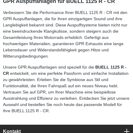
GPR Auspuffanlagen für BUELL 1125 R - CR
herausnehmbarem db-Killer Steigerung von Drehmoment und
Leistung Spürbare Gewichtseinsparung im Vergleich zur
Verbessern Sie die Performance Ihrer BUELL 1125 R - CR mit den
Serienanlage Sportlicher Sound und hochwertige
GPR Auspuffanlagen, die für ihren einzigartigen Sound und ihre
Edelstahlverarbeitung Plug-and-Play – einfache Montage mit
Langlebigkeit bekannt sind. Diese Auspuffsysteme bieten nicht nur
fahrzeugspezifischen Haltern Lieferumfang: GPR Powercone
Evo Auspuffanlage (mid-full system) Herausnehmbarer db-
eine beeindruckende Klangkulisse, sondern steigern auch die
Killer Fahrzeugspezifische Halterungen Montagezubehör
Gesamtleistung Ihres Motorrads erheblich. Gefertigt aus
Homologationsunterlagen
hochwertigen Materialien, garantieren GPR Exhausts eine lange
Lebensdauer und Widerstandsfähigkeit gegen Hitze und
Witterungsbedingungen.
Unsere GPR Auspuffanlagen sind speziell für die
BUELL 1125 R -
CR
entwickelt, um eine perfekte Passform und einfache Installation
zu gewährleisten. Erleben Sie die Symbiose aus Stil und
Funktionalität, die Ihren Fahrspaß auf ein neues Niveau hebt.
Vertrauen Sie auf GPR, um Ihrer Maschine eine beispiellose
Ausstrahlung und Effizienz zu verleihen. Entdecken Sie jetzt unsere
Auswahl und bestellen Sie noch heute das passende Modell für
Ihre BUELL 1125 R - CR.
Kontakt