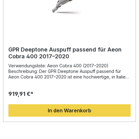
GPR Deeptone Auspuff passend für Aeon
Cobra 400 2017–2020
Verwendungsliste: Aeon Cobra 400 (2017–2020)
Beschreibung: Der GPR Deeptone Auspuff passend für
Aeon Cobra 400 2017–2020 ist eine hochwertige, in Italien
gefertigte Komplettanlage, die aus der Rennsporterfahrung
des Herstellers GPR stammt. Mit ihrem innovativen Design
919,91 €*
sorgt sie für eine deutliche Steigerung von Leistung und
Drehmoment bei gleichzeitig spürbarer
Gewichtsreduzierung im Vergleich zur Serienanlage.
In den Warenkorb
Neben der technischen Verbesserung überzeugt das
System durch einen sportlich-dynamischen Klang, der dank
des entnehmbaren db Killers individuell angepasst werden
kann. Der Auspuff ist vollständig homologiert und somit
legal im Straßenverkehr einsetzbar. Die exakte Passform
ermöglicht eine einfache Montage im Plug-&-Play-