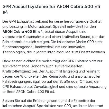
Verfahren. Für eine optimale Installation wird die Montage in
GPR Auspuffsysteme für AEON Cobra 400 Efi
einer Fachwerkstatt empfohlen. Homologierte
e4
Komplettanlage mit herausnehmbarem db Killer Spürbare
Leistungssteigerung und Gewichtsersparnis Sportlicher
Der GPR Exhaust ist bekannt für seine hervorragende Qualität
Sound und edles Design „Made in Italy“ Plug & Play –
einfache Montage ohne Anpassungsarbeiten Hohe
und Leistung im Motorradsport. Speziell entwickelt für den
Qualitätsstandards durch DIN-zertifizierte Fertigung
AEON Cobra 400 Efi e4
, bietet dieser Auspuff eine
Lieferumfang: GPR Deeptone Komplett-Auspuffanlage
verbesserte Gasannahme und einen kraftvollen Sound, der das
Herausnehmbarer db Killer Fahrzeugspezifische
Fahrerlebnis deutlich steigert. Die italienische Marke GPR steht
Halterungen Montagezubehör Montageempfehlung
für herausragende Handwerkskunst und innovative
Technologien, die in jedem ihrer Produkte zum Einsatz kommen.
Dank seiner leichten Bauweise trägt der GPR Exhaust nicht nur
zur Performance, sondern auch zur verbesserten
Kraftstoffeffizienz bei. Der Auspuff ist langlebig und resistent
gegen die Widrigkeiten des Rennsports und anspruchsvoller
Fahrbedingungen. Egal, ob auf der Straße oder Offroad, der
GPR Exhaust bietet Zuverlässigkeit und eine optimale Anpassung
an Ihren AEON Cobra 400 Efi e4.
Setzen Sie auf die Erfahrungswerte und die Expertise der
italienischen Auspuff-Spezialisten von GPR, um Ihrem Motorrad