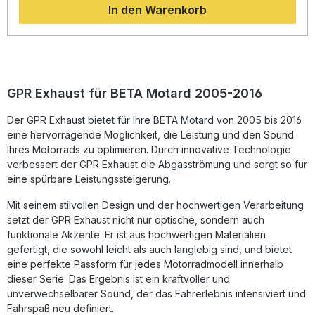
In den Warenkorb
kraftvolle, aber dennoch legale Soundkulisse – dank der
europäischen Homologation und des herausnehmbaren
db-Killers. Die italienische Fertigung steht für Qualität und
Präzision. Der Auspuff wird fahrzeugspezifisch geliefert
und ist passend für Beta Motard 4.0 T2 Vers 11 (Baujahr
2005–2016). Die Montage erfolgt dank Plug-&-Play-System
unkompliziert, kann aber zur Gewährleistung einer
GPR Exhaust für BETA Motard 2005-2016
optimalen Passform von einer Fachwerkstatt durchgeführt
werden. Edelstahl Slip-On Auspuffanlage mit Homologation
Der GPR Exhaust bietet für Ihre BETA Motard von 2005 bis 2016
gemäß EU-Norm Herausnehmbarer db-Killer für
eine hervorragende Möglichkeit, die Leistung und den Sound
anpassbaren Sound Deutliche Gewichtseinsparung
gegenüber Serienauspuff Verbesserte Leistung und
Ihres Motorrads zu optimieren. Durch innovative Technologie
Drehmomententfaltung Plug-&-Play Montage,
verbessert der GPR Exhaust die Abgasströmung und sorgt so für
fahrzeugspezifisches Zubehör inklusive Lieferumfang: GPR
eine spürbare Leistungssteigerung.
Furore-X Inox Slip-On Auspuff Link Pipe und Katalysator
Herausnehmbarer db-Killer Fahrzeugspezifische
Mit seinem stilvollen Design und der hochwertigen Verarbeitung
Halterungen Montagezubehör
setzt der GPR Exhaust nicht nur optische, sondern auch
funktionale Akzente. Er ist aus hochwertigen Materialien
gefertigt, die sowohl leicht als auch langlebig sind, und bietet
eine perfekte Passform für jedes Motorradmodell innerhalb
dieser Serie. Das Ergebnis ist ein kraftvoller und
unverwechselbarer Sound, der das Fahrerlebnis intensiviert und
Fahrspaß neu definiert.