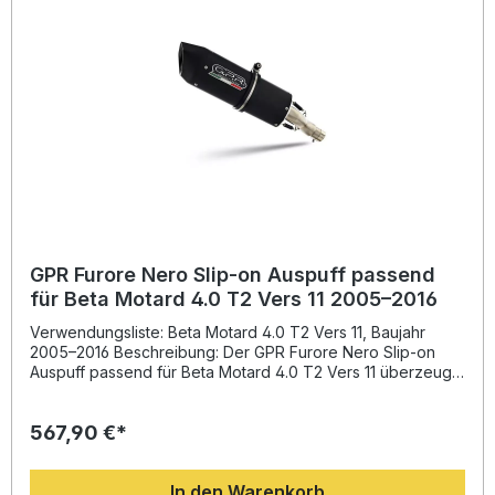
Für die Montage wird eine Fachwerkstatt empfohlen, da
das System Plug & Play vorbereitet ist. Homologierte
Komplettanlage mit herausnehmbarem dB-Killer und
Katalysator Deutliches Plus an Leistung, Drehmoment und
Sound Gefertigt aus leichten, langlebigen Materialien
Inklusive fahrzeugspezifischer Halterungen und Zubehör
Made in Italy, DIN-zertifizierte Fertigungsqualität
Lieferumfang: GPR Furore Nero Komplettanlage
Herausnehmbarer dB-Killer Katalysator
Fahrzeugspezifische Halterungen Montagematerial und
Zubehör
GPR Furore Nero Slip-on Auspuff passend
für Beta Motard 4.0 T2 Vers 11 2005–2016
Verwendungsliste: Beta Motard 4.0 T2 Vers 11, Baujahr
2005–2016 Beschreibung: Der GPR Furore Nero Slip-on
Auspuff passend für Beta Motard 4.0 T2 Vers 11 überzeugt
durch hochwertige Verarbeitung, sportliches Design und
eine deutliche Gewichtsreduzierung gegenüber dem
567,90 €*
Serienauspuff. Entwickelt mit der langjährigen Erfahrung aus
der Motorrad-Weltmeisterschaft sorgt dieser Auspuff nicht
nur für eine Steigerung von Drehmoment und Leistung,
In den Warenkorb
sondern auch für einen kraftvollen, sportlichen Klang, der