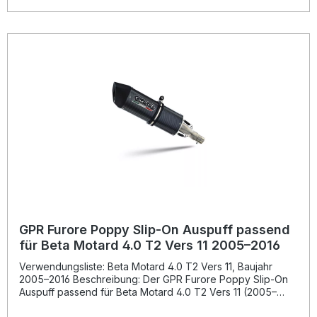
Durch die Fertigung in Italien und die DIN-zertifizierte
Qualität profitieren Sie von hoher Langlebigkeit und
präziser Passform. Der Auspuff ist als Plug-and-Play-
System konzipiert und somit einfach zu montieren –
dennoch empfiehlt sich die Installation in einer
Fachwerkstatt. Homologierter Slip-on Auspuff mit
herausnehmbarem db-Killer Erhöht Leistung und
Drehmoment, spart Gewicht Sportlich-dynamisches Design
mit kräftigem Sound Fertigung in Italien – DIN-zertifizierte
Qualität Einfache Plug-and-Play-Montage Lieferumfang:
GPR Furore Poppy Slip-on Auspuff Linkpipe und
Katalysator Herausnehmbarer db-Killer
Fahrzeugspezifische Halterungen Montagezubehör
GPR Furore Poppy Slip-On Auspuff passend
für Beta Motard 4.0 T2 Vers 11 2005–2016
Verwendungsliste: Beta Motard 4.0 T2 Vers 11, Baujahr
2005–2016 Beschreibung: Der GPR Furore Poppy Slip-On
Auspuff passend für Beta Motard 4.0 T2 Vers 11 (2005–
2016) überzeugt durch sportliches Design, hochwertige