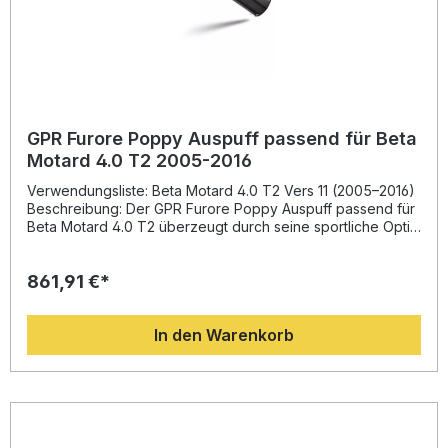
GPR Furore Poppy Auspuff passend für Beta
Motard 4.0 T2 2005-2016
Verwendungsliste: Beta Motard 4.0 T2 Vers 11 (2005–2016)
Beschreibung: Der GPR Furore Poppy Auspuff passend für
Beta Motard 4.0 T2 überzeugt durch seine sportliche Optik
und technische Raffinesse. Entwickelt auf Basis jahrelanger
Erfahrung in der Motorrad-Weltmeisterschaft, bietet dieses
861,91 €*
Komplettsystem eine deutliche Leistungssteigerung und
Gewichtsersparnis gegenüber der Serienanlage. Das
innovative Design sorgt nicht nur für ein sportliches
In den Warenkorb
Erscheinungsbild, sondern auch für eine verbesserte
Drehmomententfaltung und einen markanten, kernigen
Sound, den Sie bei jeder Fahrt genießen werden.Der
vollständig homologierte GPR Auspuff ist legal im
Straßenverkehr einsetzbar (Europäische Gemeinschaft, UK,
USA, Japan, Mexiko und weitere Länder – bitte lokale
Bestimmungen prüfen). Dank des Plug-&-Play-Systems ist