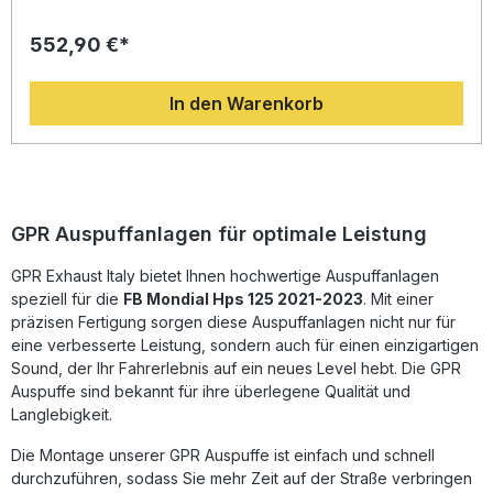
und Soundentwicklung entwickelt. Das System zeichnet
sich durch ein innovatives Design aus und bietet eine
552,90 €*
spürbare Steigerung von Drehmoment und Leistung im
Vergleich zur Serienanlage. Dank der leichten
Edelstahlkonstruktion wird das Gesamtgewicht Ihres
In den Warenkorb
Motorrads reduziert, was ein agileres und dynamischeres
Fahrverhalten ermöglicht. Der sportlich tiefe Sound macht
jede Fahrt zum Erlebnis, ohne auf Qualität zu verzichten.
Alle GPR Produkte werden in Italien gefertigt und
unterliegen strengen Qualitätsstandards nach DIN-
Zertifizierung. So profitieren Sie von höchster
Zuverlässigkeit, Langlebigkeit und präziser Passform. Die
GPR Auspuffanlagen für optimale Leistung
Montage erfolgt per Plug-and-Play-System – für ein
unkompliziertes Upgrade ohne Anpassungsarbeiten. Für
GPR Exhaust Italy bietet Ihnen hochwertige Auspuffanlagen
optimale Ergebnisse empfiehlt sich die Installation durch
speziell für die
FB Mondial Hps 125 2021-2023
. Mit einer
eine Fachwerkstatt. Racing Edelstahlanlage mit sportlichem
Deeptone-Sound Deutliche Steigerung von Leistung und
präzisen Fertigung sorgen diese Auspuffanlagen nicht nur für
Drehmoment Gewichtsersparnis im Vergleich zur
eine verbesserte Leistung, sondern auch für einen einzigartigen
Serienanlage Hergestellt in Italien mit DIN-zertifizierter
Sound, der Ihr Fahrerlebnis auf ein neues Level hebt. Die GPR
Qualität Plug-and-Play-Montage – einfache Installation
Auspuffe sind bekannt für ihre überlegene Qualität und
Lieferumfang: GPR Deeptone Inox Racing Komplettauspuff
Langlebigkeit.
Fahrzeugspezifische Halterungen Montagezubehör
Die Montage unserer GPR Auspuffe ist einfach und schnell
durchzuführen, sodass Sie mehr Zeit auf der Straße verbringen