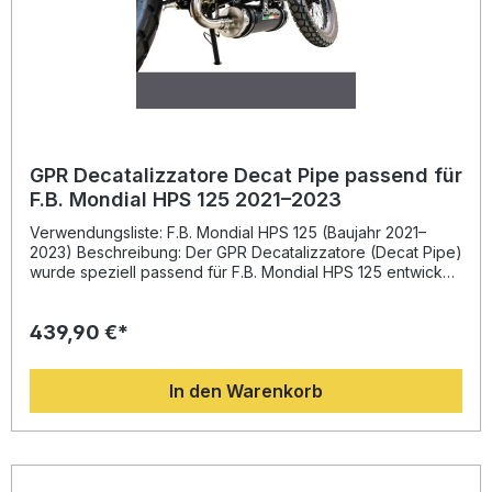
GPR Decatalizzatore Decat Pipe passend für
F.B. Mondial HPS 125 2021–2023
Verwendungsliste: F.B. Mondial HPS 125 (Baujahr 2021–
2023) Beschreibung: Der GPR Decatalizzatore (Decat Pipe)
wurde speziell passend für F.B. Mondial HPS 125 entwickelt
und basiert auf der jahrelangen Erfahrung von GPR in der
Motorrad-Weltmeisterschaft. Durch die optimierte
439,90 €*
Abgasführung sorgt dieses Edelstahl-Bauteil für eine
spürbare Leistungssteigerung, verbessertes Drehmoment
und eine deutliche Gewichtsersparnis gegenüber der
In den Warenkorb
Serienanlage. Gleichzeitig profitieren Sie von einem
sportlicheren, sonoren Sound, der das Fahrerlebnis
intensiviert, ohne an Qualität einzubüßen. Alle GPR
Produkte werden nach strengen Qualitätsstandards in
Italien gefertigt. Dank Plug-and-Play-Montage lässt sich die
Decat Pipe unkompliziert installieren. Dennoch wird