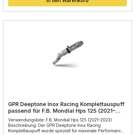
In den Warenkorb
Gewichtseinsparung gegenüber der Serienanlage. Das
System verleiht Ihrem Motorrad nicht nur eine dynamische
Optik, sondern auch einen kernigen Sound, der durch den
eingebauten und herausnehmbaren dB-Killer individuell
abgestimmt werden kann. Der Hersteller GPR Exhaust Italy
ist DIN-zertifiziert und steht für gleichbleibend hohe
Qualität. Gefertigt in Italien bietet der Auspuff ein
hervorragendes Preis-Leistungs-Verhältnis. Die Montage
erfolgt nach dem Plug-&-Play-Prinzip; eine Installation in
einer Fachwerkstatt wird empfohlen. Homologierter
Komplettauspuff (Full System) mit herausnehmbarem dB-
Killer und Katalysator Legal einsetzbar in der EU, UK, USA,
Japan, Mexiko und vielen weiteren Ländern Sportlicher
Sound und deutlich reduziertes Gewicht Plug-&-Play-
Montage ohne Anpassungen Gefertigt aus hochwertigem
Edelstahl in Italien Lieferumfang: GPR Deeptone Inox
Komplettauspuffsystem Herausnehmbarer dB-Killer
Katalysator Fahrzeugspezifische Halterungen
Montagezubehör
GPR Deeptone Inox Racing Komplettauspuff
passend für F.B. Mondial Hps 125 (2021–
2023)
Verwendungsliste: F.B. Mondial Hps 125 (2021–2023)
Beschreibung: Der GPR Deeptone Inox Racing
Komplettauspuff wurde speziell für maximale Performance