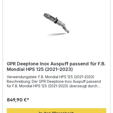
empfohlen, die Montage durch eine Fachwerkstatt
durchführen zu lassen. Die Lieferung enthält sämtliche
fahrzeugspezifischen Halterungen und das erforderliche
Zubehör – damit steht einem sofortigen Einbau nichts im
Wege. Leistungssteigerung und optimiertes Drehmoment
Deutliches Gewichtsvorteil gegenüber der Serienanlage
Sportlicher, kraftvoller Sound Hergestellt in Italien mit DIN-
zertifizierter Qualität Einfache Plug-and-Play-Montage
Lieferumfang: GPR Decatalizzatore (Decat Pipe)
Fahrzeugspezifische Halterungen Montagezubehör
GPR Deeptone Inox Auspuff passend für F.B.
Mondial HPS 125 (2021–2023)
Verwendungsliste: F.B. Mondial HPS 125 (2021–2023)
Beschreibung: Der GPR Deeptone Inox Auspuff passend
für F.B. Mondial HPS 125 (2021–2023) überzeugt durch
seine Kombination aus sportlichem Design, hoher
Verarbeitungsqualität und hervorragender Performance.
849,90 €*
Dank der Erfahrung des Herstellers in der Motorrad-
Weltmeisterschaft profitieren Sie von gesteigertem
Drehmoment, verbessertem Durchzug und einer deutlichen