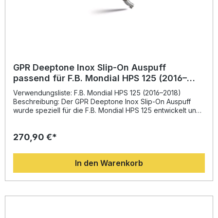
GPR Deeptone Inox Slip-On Auspuff
passend für F.B. Mondial HPS 125 (2016–
2018)
Verwendungsliste: F.B. Mondial HPS 125 (2016–2018)
Beschreibung: Der GPR Deeptone Inox Slip-On Auspuff
wurde speziell für die F.B. Mondial HPS 125 entwickelt und
überzeugt durch sein sportliches Design und seine
kompromisslose Performance. Mit jahrzehntelanger
270,90 €*
Erfahrung aus der Motorrad-Weltmeisterschaft kombiniert
GPR italienisches Design mit technischer Präzision. Der Slip-
On sorgt für ein verbessertes Drehmoment, ein spürbares
In den Warenkorb
Leistungsplus sowie eine deutliche Gewichtseinsparung im
Vergleich zum Originalauspuff. Zusätzlich profitieren Sie
von einem kräftigeren, aber legalen Sound – homologiert
und mit abnehmbarem db-Killer ausgestattet. Dank der
Plug-and-Play-Montage lässt sich der Auspuff einfach
installieren. Der Hersteller ist DIN-zertifiziert und garantiert
gleichbleibend hohe Qualität seiner Produkte. Sportlicher