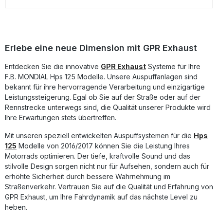
GPR Produkte werden in Italien gefertigt und unterliegen
strengen Qualitätskontrollen gemäß DIN-Zertifizierung. Sie
profitieren somit von einer konstant hohen Produktqualität
und perfekter Passform. Die Montage ist Plug and Play
konzipiert; dennoch wird empfohlen, die Installation durch
Erlebe eine neue Dimension mit GPR Exhaust
eine Fachwerkstatt durchführen zu lassen, um das
bestmögliche Ergebnis zu erzielen. Steigerung von
Entdecken Sie die innovative
GPR Exhaust
Systeme für Ihre
Leistung und Drehmoment Deutlich reduziertes Gewicht im
F.B. MONDIAL Hps 125 Modelle. Unsere Auspuffanlagen sind
Vergleich zur Serienanlage Sportlich-aggressiver Sound
für intensiveres Fahrerlebnis Plug and Play
bekannt für ihre hervorragende Verarbeitung und einzigartige
Montagekonzept Entwickelt und hergestellt in Italien
Leistungssteigerung. Egal ob Sie auf der Straße oder auf der
Lieferumfang: GPR Decat Pipe Fahrzeugspezifische
Rennstrecke unterwegs sind, die Qualität unserer Produkte wird
Halterungen Montagezubehör
Ihre Erwartungen stets übertreffen.
Mit unseren speziell entwickelten Auspuffsystemen für die
Hps
125
Modelle von 2016/2017 können Sie die Leistung Ihres
Motorrads optimieren. Der tiefe, kraftvolle Sound und das
stilvolle Design sorgen nicht nur für Aufsehen, sondern auch für
erhöhte Sicherheit durch bessere Wahrnehmung im
Straßenverkehr. Vertrauen Sie auf die Qualität und Erfahrung von
GPR Exhaust, um Ihre Fahrdynamik auf das nächste Level zu
heben.