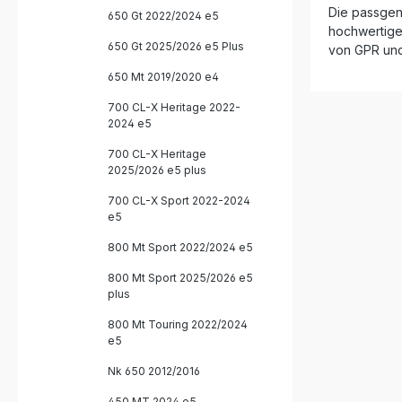
Fachwerks
Die passgena
650 Gt 2022/2024 e5
Ergebniss
hochwertigen
Kombinati
650 Gt 2025/2026 e5 Plus
von GPR und
technisc
Auspuff zu
650 Mt 2019/2020 e4
die den K
ihres Mot
700 CL-X Heritage 2022-
Sportliche
2024 e5
Pipe und
Gefertigt
700 CL-X Heritage
Edelstahl
2025/2026 e5 plus
Serie Verbesserter Sound und
optimiert
700 CL-X Sport 2022-2024
Entwickelt
e5
Einfache
Play-System Lieferumfang: Rac
800 Mt Sport 2022/2024 e5
On Auspuff Verbindungsrohr 
Pipe) Herausnehmbarer DB-Killer
800 Mt Sport 2025/2026 e5
Fahrzeug
plus
Montage
800 Mt Touring 2022/2024
e5
Nk 650 2012/2016
450 MT 2024 e5