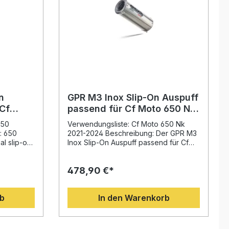
n
GPR M3 Inox Slip-On Auspuff
Cf
passend für Cf Moto 650 Nk
024
2021-2024
650
Verwendungsliste: Cf Moto 650 Nk
: 650
2021-2024 Beschreibung: Der GPR M3
l slip-on
Inox Slip-On Auspuff passend für Cf
hmbarem
Moto 650 Nk 2021-2024 überzeugt
r.
durch italienisches Design,
478,90 €*
Poppy
hochwertige Verarbeitung und ein
 Cf Moto
sportliches Klangbild. Die Anlage
t durch
wurde auf Basis der langjährigen
rb
In den Warenkorb
ovatives
Motorsport-Erfahrung entwickelt und
sorgt für mehr Drehmoment, eine
elt
verbesserte Leistung sowie eine
gen
deutliche Gewichtsersparnis