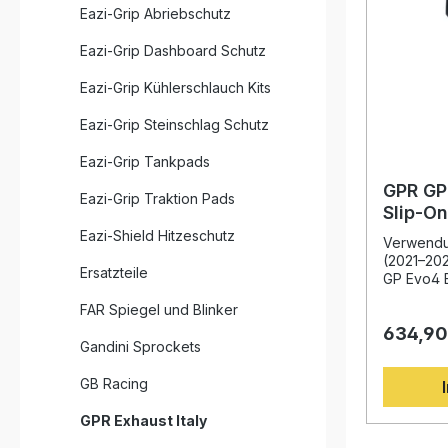
Eazi-Grip Abriebschutz
Eazi-Grip Dashboard Schutz
Eazi-Grip Kühlerschlauch Kits
Eazi-Grip Steinschlag Schutz
Eazi-Grip Tankpads
GPR GP
Eazi-Grip Traktion Pads
Slip-O
Cf Mot
Eazi-Shield Hitzeschutz
Verwendun
(2021–20
Ersatzteile
GP Evo4 B
Auspuff p
FAR Spiegel und Blinker
2021–202
634,90
italienis
Gandini Sprockets
Verarbeit
beeindruc
GB Racing
Dank der 
GPR in de
GPR Exhaust Italy
profitier
Erhöhung