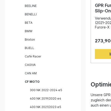
Montage i
System ei
GPR Fu
BEELINE
empfohlen
Slip-O
Fachwerks
BENELLI
Cf Mot
um optima
Verwendun
Sportlich
(2021–20
BETA
herausne
Furore-X 
BMW
Homologie
passend f
Endschall
2024 biet
Brixton
Straßenverkehr Erhö
273,90
Performa
und Leistun
markantes
BUELL
Italy – h
auf Basis
DIN-Zertifizierung 
Erfahrung
Cafè Racer
alle Halte
Weltmeist
Lieferumfang: 1x GPR F
System du
CAGIVA
Poppy Sl
gesteige
Verbindun
spürbare
CAN AM
Katalysator Alle fahrzeugspezif
gegenübe
Halterung
Gefertigt
CF MOTO
Optimi
bietet di
und korro
300 NK 2022-2024 e5
anspruchs
Unsere GPR 
Fahrer. D
400 NK 2019/2020 e4
zugleich de
ist der E
auch einen 
400 NK 2021/2023 e5
wird die I