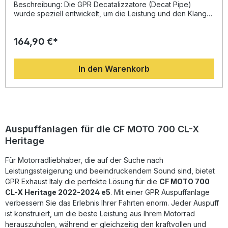
Herausnehmbarer db-Killer Homologationsunterlagen
Beschreibung: Die GPR Decatalizzatore (Decat Pipe)
wurde speziell entwickelt, um die Leistung und den Klang
Ihres Motorrads zu verbessern. Diese hochwertige Tuning-
Komponente zeichnet sich durch eine deutliche Steigerung
164,90 €*
von Drehmoment und Spitzenleistung aus, während
zugleich das Gewicht im Vergleich zum Serienteil reduziert
wird. Damit profitieren Sie von einer verbesserten
In den Warenkorb
Performance und einem aggressiveren Sound, der das
Fahrerlebnis intensiviert. Das Produkt wird in Italien
gefertigt und steht für präzise Verarbeitung und hohe
Qualitätsstandards. Dank der Plug-and-Play-Bauweise lässt
sich die GPR Decat Pipe ohne Anpassungen montieren. Es
wird empfohlen, die Installation in einer Fachwerkstatt
durchführen zu lassen, um die optimale Passgenauigkeit
Auspuffanlagen für die CF MOTO 700 CL-X
und Funktion sicherzustellen. Leistungssteigerung und
Heritage
verbesserter Drehmomentverlauf Deutlich reduziertes
Gewicht gegenüber der Serienanlage Sportlicher,
Für Motorradliebhaber, die auf der Suche nach
intensiver Sound für mehr Fahrspaß Hergestellt in Italien mit
hohen Qualitätsstandards Einfache Plug-and-Play-Montage
Leistungssteigerung und beeindruckendem Sound sind, bietet
empfohlen in Fachwerkstatt Lieferumfang: GPR Decat pipe
GPR Exhaust Italy die perfekte Lösung für die
CF MOTO 700
Alle fahrzeugspezifischen Halterungen Montagezubehör
CL-X Heritage 2022-2024 e5
. Mit einer GPR Auspuffanlage
verbessern Sie das Erlebnis Ihrer Fahrten enorm. Jeder Auspuff
ist konstruiert, um die beste Leistung aus Ihrem Motorrad
herauszuholen, während er gleichzeitig den kraftvollen und