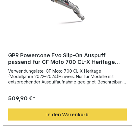
GPR Powercone Evo Slip-On Auspuff
passend für CF Moto 700 CL-X Heritage
2022–2024
Verwendungsliste: CF Moto 700 CL-X Heritage
(Modelljahre 2022–2024)Hinweis: Nur für Modelle mit
entsprechender Auspuffaufnahme geeignet. Beschreibung:
Der GPR Powercone Evo Slip-On Auspuff passend für CF
Moto 700 CL-X Heritage (2022–2024) bietet eine
509,90 €*
beeindruckende Kombination aus Leistung, Design und
Qualität. Entwickelt mit der langjährigen Erfahrung aus der
Motorrad-Weltmeisterschaft, überzeugt dieser
In den Warenkorb
Sportauspuff durch ein innovatives Design, spürbare
Leistungssteigerung und deutliche Gewichtseinsparung im
Vergleich zur Serienanlage. Zudem verbessert sich der
Sound Ihres Motorrads hörbar und sorgt für ein