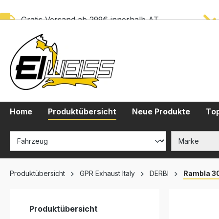
springen
Zur Hauptnavigation springen
Gratis Versand ab 299€ innerhalb AT
Home
Produktübersicht
Neue Produkte
Top
Produktübersicht
GPR Exhaust Italy
DERBI
Rambla 30
Produktübersicht