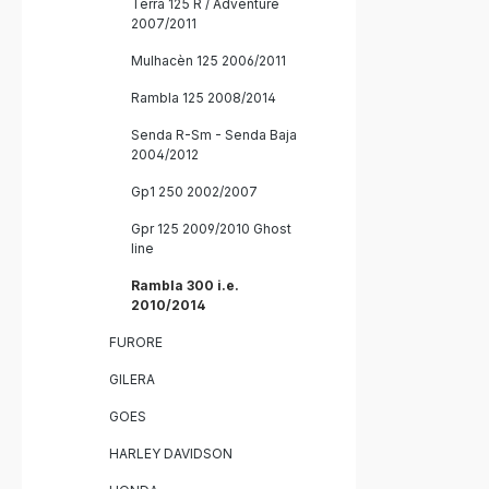
Terra 125 R / Adventure
Kompletta
2007/2011
Herausnehm
fahrzeugs
Mulhacèn 125 2006/2011
Montage
Rambla 125 2008/2014
Senda R-Sm - Senda Baja
2004/2012
Gp1 250 2002/2007
Gpr 125 2009/2010 Ghost
line
Rambla 300 i.e.
2010/2014
FURORE
GILERA
GOES
HARLEY DAVIDSON