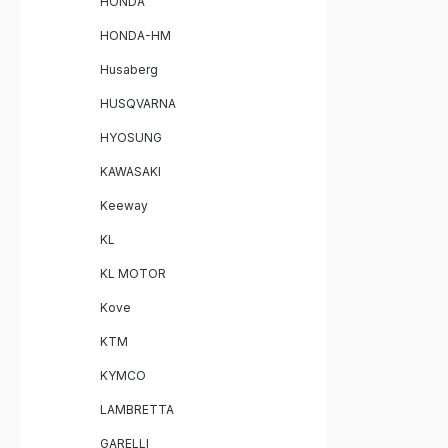
HONDA
HONDA-HM
Husaberg
HUSQVARNA
HYOSUNG
KAWASAKI
Keeway
KL
KL MOTOR
Kove
KTM
KYMCO
LAMBRETTA
GARELLI