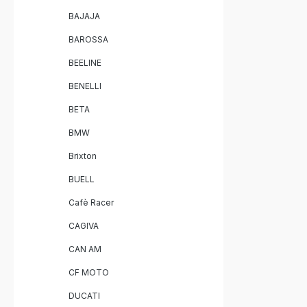
BAJAJA
BAROSSA
BEELINE
BENELLI
BETA
BMW
Brixton
BUELL
Cafè Racer
CAGIVA
CAN AM
CF MOTO
DUCATI