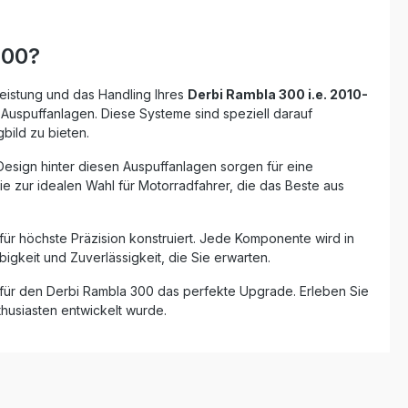
ngen und
erlebnis
ch das
300?
n
tlichen
er der
Leistung und das Handling Ihres
Derbi Rambla 300 i.e. 2010-
tige
d-Auspuffanlagen. Diese Systeme sind speziell darauf
e
bild zu bieten.
Design hinter diesen Auspuffanlagen sorgen für eine
 zur idealen Wahl für Motorradfahrer, die das Beste aus
talien und
teht diese
nd
ür höchste Präzision konstruiert. Jede Komponente wird in
llation
liche
ebigkeit und Zuverlässigkeit, die Sie erwarten.
 im
noch wird
 für den Derbi Rambla 300 das perfekte Upgrade. Erleben Sie
rkstatt
husiasten entwickelt wurde.
on
enüber
nehmbarem