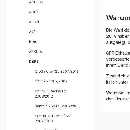
ACCESS
Soundqual
System ist
ADLY
straßenzu
Warum 
einen her
AEON
Ihnen je n
abgestimm
Die Wahl des
AJP
Montage i
2014
haben. 
System e
Hero
ausgelegt, d
wird empfo
eine Fach
APRILIA
GPR Exhausts
lassen, u
verbesserte
und Siche
DERBI
ihrem Derbi
Hersteller
Fertigung
CroSs City 125 2007/2012
Zusätzlich 
garantier
Gp1 125 2002/2007
Qualität. H
Italien unte
Gewichts
Gp1 250 Racing i.e.
Serienanlage Steige
Wenn Sie Ih
2008/2012
Drehmome
den Untersch
Herausneh
Rambla 250 i.e. 2007/2009
individuellen S
Kompletta
Senda Drd 125 R / SM
Plug-and-
2009/2013
fahrzeugs
Lieferumfang: GPR