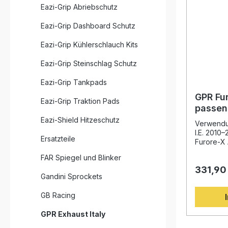
Eazi-Grip Abriebschutz
Eazi-Grip Dashboard Schutz
Eazi-Grip Kühlerschlauch Kits
Eazi-Grip Steinschlag Schutz
Eazi-Grip Tankpads
GPR Fu
Eazi-Grip Traktion Pads
passen
300 I.E
Eazi-Shield Hitzeschutz
Verwendun
I.E. 2010
Ersatzteile
Furore-X 
Rambla 30
FAR Spiegel und Blinker
mit innov
331,90
Leistungs
Gandini Sprockets
spürbaren
gegenübe
GB Racing
der langj
Motorrad-
GPR Exhaust Italy
Sie von e
speziell 