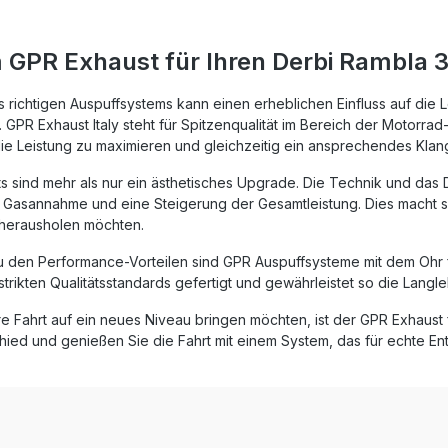
ität entwickelt wurde. Das
alle gesetzlichen Anforderu
 vollständig
bietet Ihnen ein legales Fahr
gelassen und verfügt über
auf öffentlichen Straßen.Dur
GPR Exhaust für Ihren Derbi Rambla 
ausnehmbaren dB-Killer, der
innovative italienische Desig
ach Einsatz ein individuell
profitieren Sie von einer deu
tes Klangerlebnis bietet.Die
Gewichtsersparnis gegenüb
 richtigen Auspuffsystems kann einen erheblichen Einfluss auf die 
st dank Plug-and-Play-
Originalanlage. Die hochwer
GPR Exhaust Italy steht für Spitzenqualität im Bereich der Motorra
infach umsetzbar. Dennoch
Verarbeitung und das präzis
ie Leistung zu maximieren und gleichzeitig ein ansprechendes Klang
hlen, die Installation durch
abgestimmte Innenleben
werkstatt durchführen zu
gewährleisten eine lange
 sind mehr als nur ein ästhetisches Upgrade. Die Technik und das 
m optimale Passgenauigkeit
Lebensdauer und konstante
 Gasannahme und eine Steigerung der Gesamtleistung. Dies macht sie
rheit zu gewährleisten. Der
Performance. Hergestellt in I
 herausholen möchten.
 setzt auf zertifizierte
gemäß DIN-Norm gefertigt, s
 nach DIN-Standards und
Anlage für Zuverlässigkeit u
zu den Performance-Vorteilen sind GPR Auspuffsysteme mit dem Ohr f
t so eine gleichbleibend hohe
erstklassige Qualität.Die Insta
ergestellt in Italien.
erfolgt Plug-and-Play – sämt
r strikten Qualitätsstandards gefertigt und gewährleistet so die Langl
reduzierung gegenüber der
benötigten Halterungen sind
rung von
Lieferumfang enthalten. Den
re Fahrt auf ein neues Niveau bringen möchten, ist der GPR Exhaust
nt und Leistung
die Montage in einer Fachwe
ied und genießen Sie die Fahrt mit einem System, das für echte Ent
mbarer dB-Killer für
empfohlen, um die beste
ound Homologierte
Passgenauigkeit und Funkti
nlage mit Straßenzulassung
sicherzustellen. Leistungs- und
Play-Montage mit
Drehmomentsteigerung geg
pezifischen Halterungen
Serienauspuff Homologierte
 Furore-X
Komplettanlage mit heraus