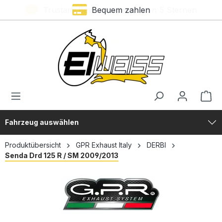
Trustami Bewertung – 4,9 von 5 Sternen
Bequem zahlen
alt springen
Fahrzeug auswählen
Produktübersicht
GPR Exhaust Italy
DERBI
Senda Drd 125 R / SM 2009/2013