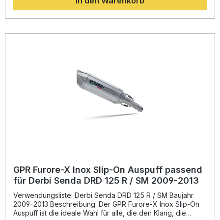
In den Warenkorb
deutlichen Gewichtsersparnis gegenüber dem
Originalauspuff. Das aerodynamische Design sorgt für ein
modernes Erscheinungsbild und einen kernigen, aber
zugelassenen Sound. Der Auspuff ist vollständig
homologiert und somit legal im Straßenverkehr nutzbar. Der
herausnehmbare dB-Killer erlaubt zudem individuelle
Soundanpassung je nach Bedarf. Hergestellt in Italien und
DIN-zertifiziert garantiert GPR gleichbleibend hohe Qualität
und Präzision in jedem Detail. Verbesserte Leistung und
Drehmoment durch optimierten Abgasfluss Hochwertige,
leichte Materialien für deutliche Gewichtsreduktion
Abnehmbarer dB-Killer für individuell anpassbaren Sound
Homologiert – legal in der EU, UK, USA, Japan, Mexiko und
weiteren Ländern Einfacher Plug-and-Play-Einbau –
Montage in Fachwerkstatt empfohlen Lieferumfang: GPR
Furore Nero Slip-on Auspuff Verbindungsrohr und
Katalysator Abnehmbarer dB-Killer Fahrzeugspezifische
Halterungen und Montagematerial Montageanleitung
GPR Furore-X Inox Slip-On Auspuff passend
für Derbi Senda DRD 125 R / SM 2009-2013
Verwendungsliste: Derbi Senda DRD 125 R / SM Baujahr
2009–2013 Beschreibung: Der GPR Furore-X Inox Slip-On
Auspuff ist die ideale Wahl für alle, die den Klang, die