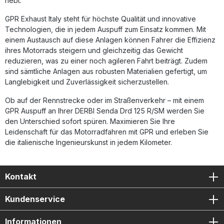
hebt.
bei legalem Betrieb Einfache Plug-&-Play-Montage Made in
Italy – DIN-zertifizierte Qualität Lieferumfang: Slip-On
GPR Exhaust Italy steht für höchste Qualität und innovative
Auspuffanlage GPR Furore-X Inox Removable DB-Killer
Technologien, die in jedem Auspuff zum Einsatz kommen. Mit
Verbindungsrohr (Link Pipe) Fahrzeugspezifische
einem Austausch auf diese Anlagen können Fahrer die Effizienz
Halterungen und Zubehör Montageanleitung
ihres Motorrads steigern und gleichzeitig das Gewicht
reduzieren, was zu einer noch agileren Fahrt beiträgt. Zudem
sind sämtliche Anlagen aus robusten Materialien gefertigt, um
Langlebigkeit und Zuverlässigkeit sicherzustellen.
Ob auf der Rennstrecke oder im Straßenverkehr – mit einem
GPR Auspuff an Ihrer DERBI Senda Drd 125 R/SM werden Sie
den Unterschied sofort spüren. Maximieren Sie Ihre
Leidenschaft für das Motorradfahren mit GPR und erleben Sie
die italienische Ingenieurskunst in jedem Kilometer.
Kontakt
Kundenservice
Informationen