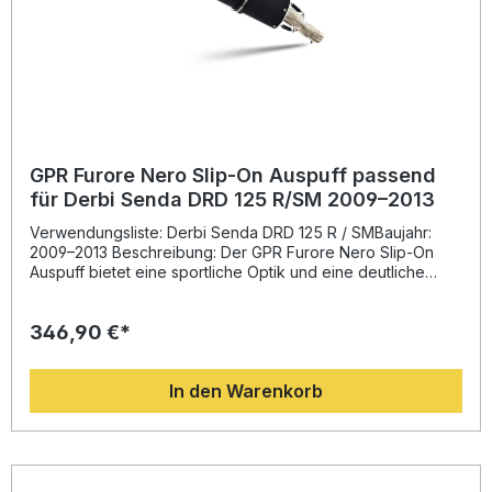
GPR Furore Nero Slip-On Auspuff passend
für Derbi Senda DRD 125 R/SM 2009–2013
Verwendungsliste: Derbi Senda DRD 125 R / SMBaujahr:
2009–2013 Beschreibung: Der GPR Furore Nero Slip-On
Auspuff bietet eine sportliche Optik und eine deutliche
Leistungssteigerung für Ihr Motorrad. Dieses hochwertige
Auspuffsystem wird in Italien gefertigt und basiert auf der
346,90 €*
langjährigen Erfahrung aus der Motorrad-Weltmeisterschaft.
Durch das innovative Design profitieren Sie von mehr
Drehmoment, besserer Gasannahme sowie einer spürbaren
In den Warenkorb
Gewichtseinsparung im Vergleich zur Serienanlage.
Darüber hinaus sorgt der homologierte Slip-On
Schalldämpfer mit herausnehmbarem db-Killer für einen
kernigen, aber legalen Sound, den Sie auf der Straße
genießen können. Die Montage erfolgt einfach dank Plug-
and-Play-Technik, es wird jedoch empfohlen, die