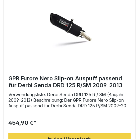
Installation durch eine Fachwerkstatt durchführen zu lassen.
Der Hersteller ist DIN-zertifiziert und steht damit für
gleichbleibend hohe Qualität und lange Lebensdauer.
Homologierter Slip-On Auspuff inklusive herausnehmbarem
db-Killer Leistungs- und Drehmomentsteigerung
gegenüber der Serie Deutlich geringeres Gewicht und
sportliches Design Gefertigt in Italien mit DIN-zertifizierter
Qualität Einfache Montage – alle Halterungen im
Lieferumfang enthalten Lieferumfang: GPR Furore Nero
Slip-On Schalldämpfer Link Pipe (Verbindungsrohr) Alle
fahrzeugspezifischen Halterungen Montagezubehör
Homologationsunterlagen
GPR Furore Nero Slip-on Auspuff passend
für Derbi Senda DRD 125 R/SM 2009-2013
Verwendungsliste: Derbi Senda DRD 125 R / SM (Baujahr
2009–2013) Beschreibung: Der GPR Furore Nero Slip-on
Auspuff passend für Derbi Senda DRD 125 R/SM 2009–2013
überzeugt durch seine Kombination aus Sportlichkeit,
Leistung und hochwertiger Verarbeitung. Dank der
454,90 €*
langjährigen Erfahrung von GPR in der Motorrad-
Weltmeisterschaft profitieren Sie von erhöhter
Motorleistung, verbessertem Drehmoment und einer