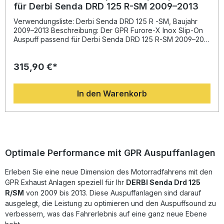
für Derbi Senda DRD 125 R-SM 2009–2013
Verwendungsliste: Derbi Senda DRD 125 R -SM, Baujahr
2009–2013 Beschreibung: Der GPR Furore-X Inox Slip-On
Auspuff passend für Derbi Senda DRD 125 R-SM 2009–2013
überzeugt durch erstklassige Verarbeitung und sportliches
Design. Entwickelt auf Grundlage der langjährigen
315,90 €*
Erfahrung von GPR in der Motorrad-Weltmeisterschaft,
sorgt das System für eine deutliche Steigerung von
Drehmoment und Leistung bei zugleich spürbarer
In den Warenkorb
Gewichtsreduktion gegenüber der Serienanlage. Das
hochwertige Edelstahlgehäuse ist korrosionsbeständig und
sorgt für eine lange Lebensdauer sowie einen kernigen,
aber zugelassenen Sound. Dank der Plug-&-Play-Bauweise
lässt sich der Auspuff ohne aufwendige Anpassungen
montieren. GPR empfiehlt weiterhin die Montage in einer
Fachwerkstatt für optimale Passgenauigkeit und Sicherheit.
Optimale Performance mit GPR Auspuffanlagen
Die homologierte Bauweise mit herausnehmbarem DB-Killer
gewährleistet eine legale Nutzung im Straßenverkehr.
Erleben Sie eine neue Dimension des Motorradfahrens mit den
Hergestellt in Italien unter DIN-zertifizierten
GPR Exhaust Anlagen speziell für Ihr
DERBI Senda Drd 125
Qualitätsstandards, profitieren Sie als Fahrer von absolut
zuverlässiger und hochwertiger Verarbeitung.
R/SM
von 2009 bis 2013. Diese Auspuffanlagen sind darauf
Homologierter Slip-On Auspuff aus Edelstahl inklusive DB-
ausgelegt, die Leistung zu optimieren und den Auspuffsound zu
Killer Spürbare Leistungssteigerung und
verbessern, was das Fahrerlebnis auf eine ganz neue Ebene
Gewichtsreduzierung gegenüber Serie Sportlicher Sound