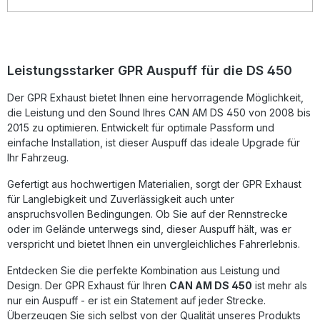
Fahrerlebnis, während die Homologation eine legale
Straßennutzung gewährleistet. Gefertigt in Italien und nach
DIN-Norm zertifiziert, bietet GPR konstant hohe Qualität und
präzise Passgenauigkeit. Der Auspuff ist als Plug-and-Play-
System konzipiert und kann mit den mitgelieferten
Leistungsstarker GPR Auspuff für die DS 450
Halterungen problemlos montiert werden. Es wird
empfohlen, den Einbau durch eine Fachwerkstatt
Der GPR Exhaust bietet Ihnen eine hervorragende Möglichkeit,
durchführen zu lassen. Homologierter Slip-On Auspuff mit
die Leistung und den Sound Ihres CAN AM DS 450 von 2008 bis
herausnehmbarem dB-Killer Gefertigt aus hochwertigen
Materialien – hergestellt in Italien Spürbare
2015 zu optimieren. Entwickelt für optimale Passform und
Leistungssteigerung und verbessertes Drehmoment
einfache Installation, ist dieser Auspuff das ideale Upgrade für
Gewichtsreduzierung gegenüber Serienauspuff Einfacher
Ihr Fahrzeug.
Plug-and-Play Einbau Lieferumfang: GPR Furore Nero Slip-
On Auspuff Entfernbares dB-Killer Einsatzstück
Gefertigt aus hochwertigen Materialien, sorgt der GPR Exhaust
Verbindungsrohr (Link Pipe) Fahrzeugspezifische
für Langlebigkeit und Zuverlässigkeit auch unter
Halterungen Montagezubehör
anspruchsvollen Bedingungen. Ob Sie auf der Rennstrecke
oder im Gelände unterwegs sind, dieser Auspuff hält, was er
verspricht und bietet Ihnen ein unvergleichliches Fahrerlebnis.
Entdecken Sie die perfekte Kombination aus Leistung und
Design. Der GPR Exhaust für Ihren
CAN AM DS 450
ist mehr als
nur ein Auspuff - er ist ein Statement auf jeder Strecke.
Überzeugen Sie sich selbst von der Qualität unseres Produkts