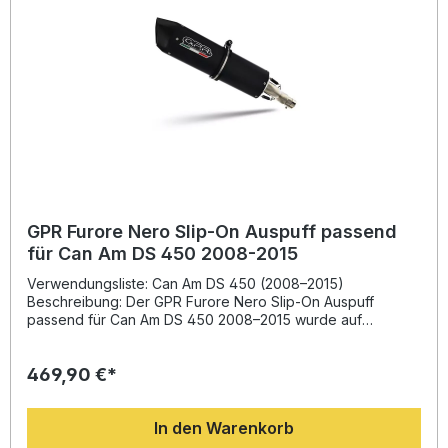
Plug-and-Play Montageempfehlung – einfache Installation
Hergestellt in Italien – hohe Qualität und Langlebigkeit
Lieferumfang: GPR Furore Nero Komplettauspuffanlage
Abnehmbarer db-Killer Fahrzeugspezifische Halterungen
Montagezubehör
GPR Furore Nero Slip-On Auspuff passend
für Can Am DS 450 2008-2015
Verwendungsliste: Can Am DS 450 (2008–2015)
Beschreibung: Der GPR Furore Nero Slip-On Auspuff
passend für Can Am DS 450 2008–2015 wurde auf
Grundlage der langjährigen GPR-Erfahrung aus der
Motorrad-Weltmeisterschaft entwickelt. Durch sein
469,90 €*
innovatives Design, die spürbare Steigerung von
Drehmoment und Leistung sowie eine deutliche
Gewichtseinsparung gegenüber dem Serienauspuff bietet
In den Warenkorb
dieser Sportauspuff ein hervorragendes Preis-Leistungs-
Verhältnis. Die Klangoptimierung sorgt für ein intensiveres