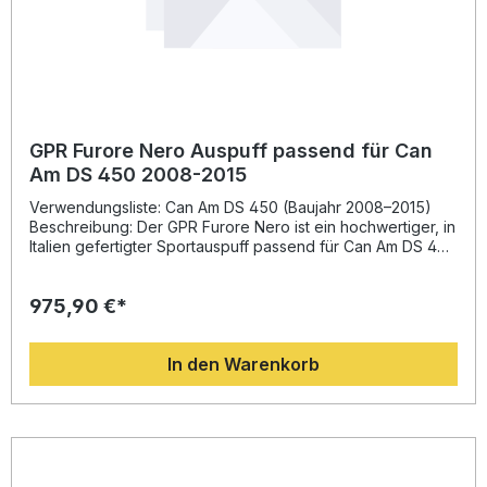
GPR Furore Nero Auspuff passend für Can
Am DS 450 2008-2015
Verwendungsliste: Can Am DS 450 (Baujahr 2008–2015)
Beschreibung: Der GPR Furore Nero ist ein hochwertiger, in
Italien gefertigter Sportauspuff passend für Can Am DS 450
(2008–2015). Entwickelt auf Basis langjähriger Erfahrung
aus der Motorrad-Weltmeisterschaft bietet dieser Auspuff
975,90 €*
ein optimiertes Verhältnis aus Leistung, Drehmoment und
Gewicht. Das innovative Design sorgt nicht nur für eine
sportliche Optik, sondern auch für eine deutliche
In den Warenkorb
Soundverbesserung gegenüber der Serienanlage. Durch
die EU-Homologation ist der Einsatz im Straßenverkehr
legal, während der herausnehmbare db-Killer flexible
Soundoptionen ermöglicht. Homologierte Komplettanlage
mit abnehmbarem db-Killer Leistungs- und
Drehmomentsteigerung durch Motorsport-Erfahrung
Gewichtseinsparung gegenüber der Serienauspuffanlage