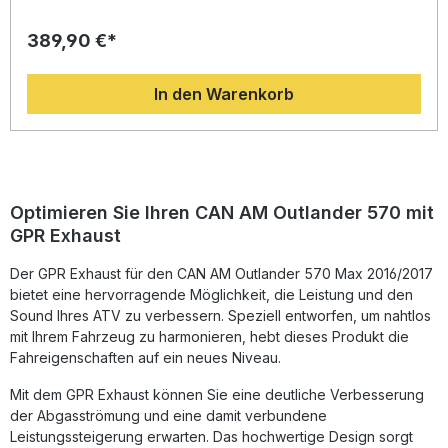
überzeugt durch sein sportliches Design und seine
effektive Leistungssteigerung. Das System wurde auf Basis
389,90 €*
der langjährigen Erfahrung von GPR in der Motorrad-
Weltmeisterschaft entwickelt und bietet Ihnen ein deutlich
verbessertes Drehmoment sowie spürbar mehr Leistung im
In den Warenkorb
Vergleich zur Serienanlage. Durch das geringe Gewicht
begeistert der Auspuff mit besserem Handling und einer
faszinierenden Soundkulisse. Die Edelstahlkonstruktion
sorgt für Langlebigkeit und Korrosionsbeständigkeit. Dank
Plug-and-Play-Design ist die Montage einfach – für beste
Ergebnisse wird die Installation in einer Fachwerkstatt
empfohlen. Homologierte Slip-On Auspuffanlage inklusive
Optimieren Sie Ihren CAN AM Outlander 570 mit
herausnehmbarem dB-Killer Optimiertes Drehmoment und
GPR Exhaust
verbesserte Leistung Deutliche Gewichtseinsparung
gegenüber der Serie Sportlicher Tiefklang für ein
Der GPR Exhaust für den CAN AM Outlander 570 Max 2016/2017
dynamisches Fahrerlebnis Hergestellt in Italien nach DIN-
zertifizierten Qualitätsstandards Lieferumfang: GPR
bietet eine hervorragende Möglichkeit, die Leistung und den
PENTACROSS INOX Slip-On Auspuff Verbindungsrohr (Link
Sound Ihres ATV zu verbessern. Speziell entworfen, um nahtlos
Pipe) Herausnehmbarer dB-Killer Fahrzeugspezifische
mit Ihrem Fahrzeug zu harmonieren, hebt dieses Produkt die
Halterungen Montagezubehör
Fahreigenschaften auf ein neues Niveau.
Mit dem GPR Exhaust können Sie eine deutliche Verbesserung
der Abgasströmung und eine damit verbundene
Leistungssteigerung erwarten. Das hochwertige Design sorgt