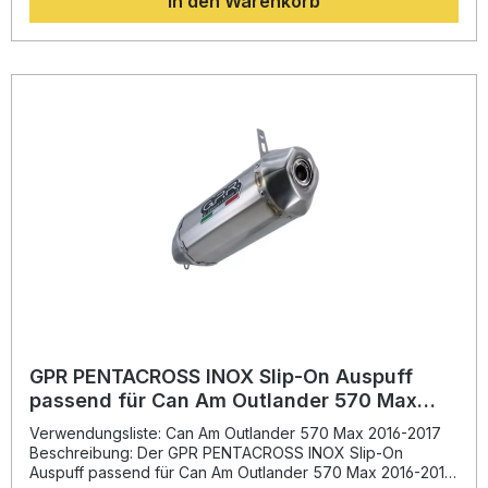
In den Warenkorb
Gewichtseinsparung gegenüber der Serienausstattung aus.
Darüber hinaus genießen Sie einen sportlicheren Sound mit
klarer Klangverbesserung. Alle GPR Produkte sind Plug &
Play – eine einfache und passgenaue Installation ist
gewährleistet. Für beste Resultate empfiehlt sich die
Montage in einer Fachwerkstatt. Gefertigt in Italien und DIN-
zertifiziert, steht GPR für gleichbleibend hohe Qualität und
Langlebigkeit. Dieses Kit vereint Style, Performance und
Qualität in einem Produkt. Sportliche Soundverbesserung
und optimierter Abgasfluss Spürbare Leistungs- und
Drehmomentsteigerung Gewichtseinsparung gegenüber
Serienteilen Plug & Play Installation ohne
Anpassungsarbeiten Made in Italy – hohe
Verarbeitungsqualität und Haltbarkeit Lieferumfang: Snorkel
Extension Kit für GPR Pentacross Schalldämpfer
Fahrzeugspezifische Halterungen Montagezubehör
Zulassungsdokumentation
GPR PENTACROSS INOX Slip-On Auspuff
passend für Can Am Outlander 570 Max
2016-2017
Verwendungsliste: Can Am Outlander 570 Max 2016-2017
Beschreibung: Der GPR PENTACROSS INOX Slip-On
Auspuff passend für Can Am Outlander 570 Max 2016-2017