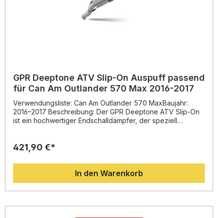
GPR Deeptone ATV Slip-On Auspuff passend
für Can Am Outlander 570 Max 2016-2017
Verwendungsliste: Can Am Outlander 570 MaxBaujahr:
2016–2017 Beschreibung: Der GPR Deeptone ATV Slip-On
ist ein hochwertiger Endschalldämpfer, der speziell
passend für Can Am Outlander 570 Max 2016–2017
entwickelt wurde. Dank der langjährigen Erfahrung von
421,90 €*
GPR in der Motorrad-Weltmeisterschaft profitieren Sie von
einer präzisen Performance-Optimierung, die Leistung,
Drehmoment und Klang Ihres Fahrzeugs verbessert. Der
In den Warenkorb
Deeptone Slip-On überzeugt durch eine deutliche
Gewichtseinsparung gegenüber dem Seriensystem und
verleiht Ihrem ATV einen sportlich-markanteren Sound mit
straßenzugelassener Homologation.Gefertigt in Italien unter
DIN-zertifizierten Qualitätsstandards, bietet der Auspuff ein
hervorragendes Preis-Leistungs-Verhältnis und langlebige