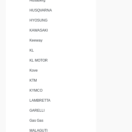
Husaberg
Gefertigt i
Standards Lieferumfang: GPR Deept
HUSQVARNA
Slip-On A
Montageh
HYOSUNG
fahrzeugs
KAWASAKI
Verbindun
Herausneh
Keeway
KL
KL MOTOR
Kove
KTM
KYMCO
LAMBRETTA
GARELLI
Gas Gas
MALAGUTI