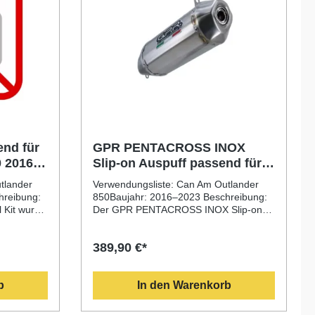
end für
GPR PENTACROSS INOX
 2016-
Slip-on Auspuff passend für
Can Am Outlander 850 2016-
tlander
Verwendungsliste: Can Am Outlander
2023
hreibung:
850Baujahr: 2016–2023 Beschreibung:
 Kit wurde
Der GPR PENTACROSS INOX Slip-on
Auspuff passend für Can Am Outlander
st
850 2016–2023 überzeugt durch eine
389,90 €*
r 850
Kombination aus italienischem Design,
er
Leistungssteigerung und
PR in der
Gewichtsreduzierung. Dank seiner
b
In den Warenkorb
nd vereint
hochwertigen Edelstahlkonstruktion
ser
(INOX) bietet er eine lange Lebensdauer
und ein sportliches Klangbild. Die Anlage