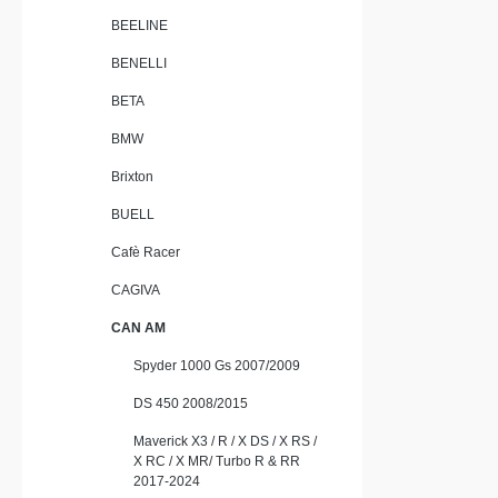
BEELINE
BENELLI
BETA
BMW
Brixton
BUELL
Cafè Racer
CAGIVA
CAN AM
Spyder 1000 Gs 2007/2009
DS 450 2008/2015
Maverick X3 / R / X DS / X RS /
X RC / X MR/ Turbo R & RR
2017-2024