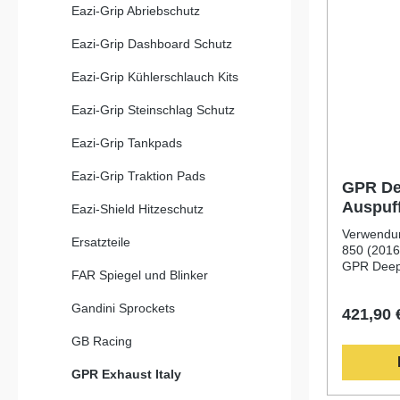
Eazi-Grip Abriebschutz
Eazi-Grip Dashboard Schutz
Eazi-Grip Kühlerschlauch Kits
Eazi-Grip Steinschlag Schutz
Eazi-Grip Tankpads
Eazi-Grip Traktion Pads
GPR De
Auspuf
Eazi-Shield Hitzeschutz
Outlan
Verwendun
Ersatzteile
850 (2016
GPR Deept
FAR Spiegel und Blinker
eine hoch
passend f
Gandini Sprockets
421,90 
Baujahre 2
Basis der
GB Racing
GPR in de
überzeugt
GPR Exhaust Italy
spürbare 
markantes