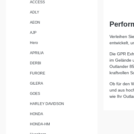
ACCESS
Design sor
Abgasströ
ADLY
Gewichtse
Serienanl
Perfor
AEON
Homologat
Auspuff, 
AJP
und Stil perfek
Verleihen Si
Plug-and-P
entwickelt, 
Hero
der Auspu
optimale E
APRILIA
Die GPR Exha
in einer F
im Gelände u
Fertigung 
DERBI
Outlander 85
zertifizie
kraftvollen S
FURORE
konstant 
Langlebigk
GILERA
Ob für den W
herausneh
Ihnen, de
und aus hoch
GOES
– für spor
wie Ihr Outl
straßenzul
HARLEY DAVIDSON
Spürbare 
verbesser
HONDA
Gewichtse
Serienauspuff Mit EU-Zul
HONDA-HM
herausnehmba
Play-Mon