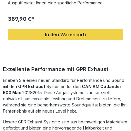
Auspuff bietet Ihnen eine sportliche Performance-
Steigerung und einen satten Sound, passend für Can Am
Outlander 500 Max 2013–2015. Gefertigt aus hochwertigem
389,90 €*
Edelstahl (INOX) überzeugt die Anlage mit präziser
Verarbeitung, geringem Gewicht sowie einer spürbaren
Verbesserung von Drehmoment und Leistung. Das
In den Warenkorb
moderne Design unterstreicht die sportliche Linie Ihres
Fahrzeugs, während Sie von einer hörbaren
Soundverbesserung gegenüber der Serienanlage
profitieren. Alle Komponenten sind passgenau gefertigt und
nach europäischen Standards homologiert. Die Montage
erfolgt nach dem Plug-and-Play-Prinzip – eine
Fachwerkstattmontage wird empfohlen, um eine optimale
Exzellente Performance mit GPR Exhaust
Passform und Leistung sicherzustellen. Der Hersteller
gewährleistet durch DIN-Zertifizierung eine gleichbleibend
Erleben Sie einen neuen Standard für Performance und Sound
hohe Qualität. Hergestellt in Italien, steht dieser Auspuff für
mit den
GPR Exhaust
Systemen für den
CAN AM Outlander
langlebige Performance und erstklassige Verarbeitung.
Homologierter Slip-On Auspuff mit herausnehmbarem dB-
500 Max
2013-2015. Diese Abgassysteme sind speziell
Killer Spürbare Leistungs- und Drehmomentsteigerung
entwickelt, um maximale Leistung und Drehmoment zu liefern,
Hochwertige, leichte Edelstahlkonstruktion Italienisches
während sie eine bemerkenswerte Soundqualität bieten, die Ihr
Design und präzise Fertigung Plug-and-Play-Montage,
Fahrerlebnis auf ein neues Level hebt.
fahrzeugspezifische Halterungen inklusive Lieferumfang:
GPR PENTACROSS INOX Slip-On Auspuff
Unsere GPR Exhaust Systeme sind aus hochwertigen Materialien
Fahrzeugspezifische Halterungen Link Pipe
gefertigt und bieten eine hervorragende Haltbarkeit und
Herausnehmbarer dB-Killer Montagezubehör