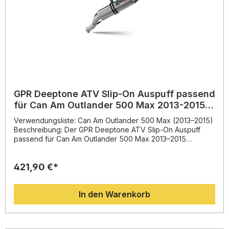
GPR Deeptone ATV Slip-On Auspuff passend
für Can Am Outlander 500 Max 2013-2015,
homologiert mit db-Killer
Verwendungsliste: Can Am Outlander 500 Max (2013–2015)
Beschreibung: Der GPR Deeptone ATV Slip-On Auspuff
passend für Can Am Outlander 500 Max 2013–2015
überzeugt durch italienische Ingenieurskunst und sportliche
Soundperformance. Dank seiner homologierten Bauweise
421,90 €*
bietet er ein kraftvolles Klangbild, bleibt dabei aber im
gesetzlichen Rahmen. Die durchdachte Konstruktion
ermöglicht eine spürbare Steigerung von Drehmoment und
In den Warenkorb
Motorleistung, während gleichzeitig das Gewicht
gegenüber der Serienanlage deutlich reduziert wird. Der
herausnehmbare db-Killer erlaubt es, den Klang individuell
anzupassen. Gefertigt in Italien aus hochwertigen