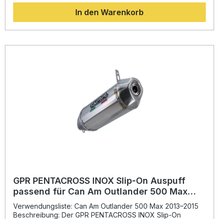
überzeugt. Gleichzeitig erzielen Sie eine spürbare
In den Warenkorb
Gewichtsreduzierung im Vergleich zur Serienanlage. Der
hörbar sportlichere Sound steigert das Fahrerlebnis
deutlich.Das Snorkel Extension Kit unterstützt eine
verbesserte Luftzirkulation und sorgt für eine optimale
Motorperformance – ideal für alle, die Wert auf mehr Power
und einen kernigen Klang legen. Die GPR-Produkte sind
Plug-and-Play ausgelegt und lassen sich mit den
mitgelieferten fahrzeugspezifischen Halterungen
unkompliziert montieren. Für die Montage wird die
Installation durch eine Fachwerkstatt empfohlen. Hergestellt
in Italien nach DIN-zertifizierten Qualitätsstandards.
Passgenau für Can Am Outlander 500 Max 2013–2015
Optimale Kombination mit dem GPR Pentacross Auspuff
Verbessertes Drehmoment und geringeres Gewicht Satter,
sportlicher Sound Made in Italy – hohe Fertigungsqualität
Lieferumfang: Snorkel Extension Kit für GPR Pentacross
Auspuff Fahrzeugspezifische Halterungen
Montagezubehör
GPR PENTACROSS INOX Slip-On Auspuff
passend für Can Am Outlander 500 Max
2013-2015
Verwendungsliste: Can Am Outlander 500 Max 2013–2015
Beschreibung: Der GPR PENTACROSS INOX Slip-On