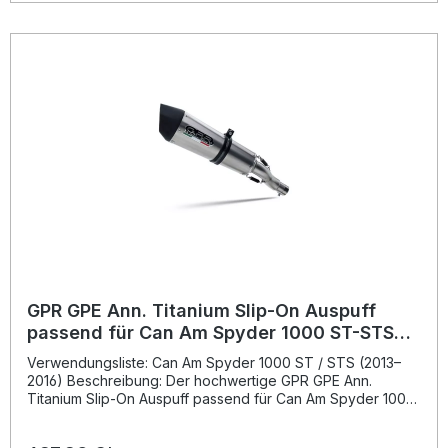
der Auspuff legal im Straßenverkehr und wird mit einem
herausnehmbaren db-Killer geliefert, sodass Sie Klang und
Lautstärke individuell anpassen können. Die Installation ist
unkompliziert, da GPR Produkte als Plug-and-Play-System
gestaltet sind – für optimale Passgenauigkeit und schnellen
Einbau. Hergestellt in Italien unter DIN-zertifizierten
Qualitätsstandards für maximale Haltbarkeit und Sicherheit.
Homologierter Slip-On Auspuff inkl. abnehmbarem db-Killer,
Verbindungsrohr und Katalysator Gefertigt mit innovativer
Technologie aus der Motorrad-Rennsportentwicklung
Spürbare Steigerung von Drehmoment und Leistung
Deutliche Gewichtsreduzierung im Vergleich zur
Serienanlage Legal in der EU, Großbritannien, USA, Japan,
Mexiko und weiteren Ländern (Bitte lokale Vorschriften
prüfen) Lieferumfang: Slip-On Auspuffanlage Abnehmbarer
db-Killer Verbindungsrohr Katalysator Alle
fahrzeugspezifischen Halterungen und Zubehörteile
GPR GPE Ann. Titanium Slip-On Auspuff
passend für Can Am Spyder 1000 ST-STS
(2013–2016)
Verwendungsliste: Can Am Spyder 1000 ST / STS (2013–
2016) Beschreibung: Der hochwertige GPR GPE Ann.
Titanium Slip-On Auspuff passend für Can Am Spyder 1000
ST / STS (2013–2016) überzeugt durch erstklassige
Verarbeitung und ein sportliches Klangbild. Basierend auf