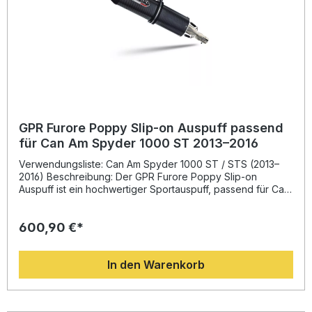
GPR Furore Poppy Slip-on Auspuff passend
für Can Am Spyder 1000 ST 2013–2016
Verwendungsliste: Can Am Spyder 1000 ST / STS (2013–
2016) Beschreibung: Der GPR Furore Poppy Slip-on
Auspuff ist ein hochwertiger Sportauspuff, passend für Can
Am Spyder 1000 ST Modelle der Baujahre 2013 bis 2016.
Entwickelt auf Basis langjähriger Erfahrung aus der
600,90 €*
Motorrad-Weltmeisterschaft, bietet dieser
Endschalldämpfer eine deutliche Leistungssteigerung und
Gewichtsersparnis gegenüber der Serienanlage. Das
In den Warenkorb
sportlich-edle Design in Kombination mit dem
charakteristischen GPR Sound sorgt für ein dynamisches
Fahrerlebnis und eine deutlich optimierte Klangkulisse.
Durch den abnehmbaren dB-Killer und den mitgelieferten