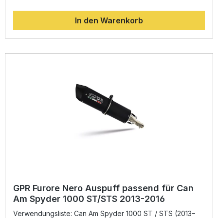
das Drehmoment, während gleichzeitig das Gewicht
gegenüber dem Originalsystem spürbar reduziert wird.
In den Warenkorb
Durch sein innovatives Design und den satten, aber
zugelassenen Klang wird das Fahrerlebnis intensiviert. Das
italienische Qualitätsprodukt überzeugt durch präzise
Verarbeitung und langlebige Materialien, gefertigt unter
DIN-zertifizierten Produktionsstandards. Dank der Plug &
Play Montage lässt sich der Auspuff ohne aufwendige
Anpassungen installieren. Für die Montage wird dennoch
die Installation in einer Fachwerkstatt empfohlen, um die
bestmögliche Passform und Funktion sicherzustellen.
Homologierter Slip-On Auspuff aus hochwertigem Titan mit
edlem Black-Finish Deutliche Leistungs- und
Drehmomentsteigerung bei reduziertem Gewicht
Sportlicher, zugelassener Sound dank herausnehmbarem
DB-Killer Plug & Play Montage – inklusive
fahrzeugspezifischer Halterung Gefertigt in Italien unter
DIN-zertifizierten Standards Lieferumfang: GPR Slip-On
Auspuff GPE ANN. Black Titanium Verbindungsrohr (Link
Pipe) Herausnehmbarer DB-Killer Fahrzeugspezifische
Halterungen und Montagematerial Montageanleitung
GPR Furore Nero Auspuff passend für Can
Am Spyder 1000 ST/STS 2013-2016
Verwendungsliste: Can Am Spyder 1000 ST / STS (2013–