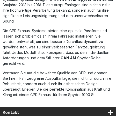
herausnehmbarem db-Killer Reduziert Gewicht und
Baujahre 2013 bis 2016. Diese Auspuffanlagen sind nicht nur für
verbessert die Motorleistung Einfacher Plug-&-Play-Einbau
ihre hochwertige Verarbeitung bekannt, sondern auch für ihre
dank fahrzeugspezifischer Halterungen Made in Italy – DIN-
signifikante Leistungssteigerung und den unverwechselbaren
zertifizierte Qualitätsfertigung Lieferumfang: GPR Furore-X
Sound.
Inox Slip-On Auspuff Herausnehmbarer db-Killer
Verbindungsrohr (Link Pipe) Katalysator
Die GPR Exhaust Systeme bieten eine optimale Passform und
Fahrzeugspezifische Halterungen und Montagematerial
lassen sich problemlos an Ihrem Fahrzeug installieren. Sie
wurden entwickelt, um eine bessere Durchflussdynamik zu
gewährleisten, was zu einer verbesserten Fahrzeugleistung
führt. Jedes Modell ist so konzipiert, dass es den individuellen
Anforderungen und dem Stil Ihrer
CAN AM
Spyder Reihe
gerecht wird.
Vertrauen Sie auf die bewährte Qualität von GPR und gönnen
Sie Ihrem Fahrzeug eine Auspuffanlage, die nicht nur durch ihre
Robustheit, sondern auch durch ihr ästhetisches Design
überzeugt. Erleben Sie die perfekte Kombination aus Kraft und
Klang mit einem GPR Exhaust für Ihren Spyder 1000 St.
Kontakt