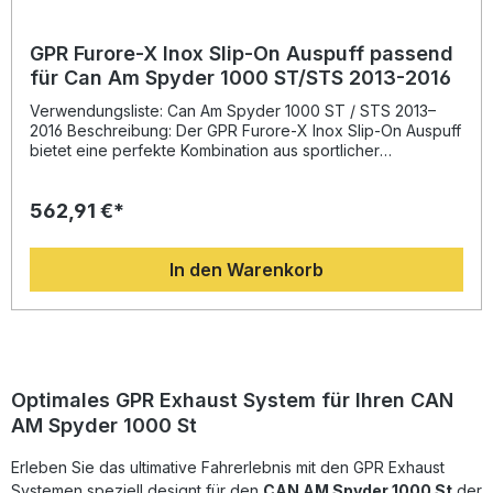
GPR Furore-X Inox Slip-On Auspuff passend
für Can Am Spyder 1000 ST/STS 2013-2016
Verwendungsliste: Can Am Spyder 1000 ST / STS 2013–
2016 Beschreibung: Der GPR Furore-X Inox Slip-On Auspuff
bietet eine perfekte Kombination aus sportlicher
Performance, edlem Design und Straßenzulassung. Dieses
Modell ist passend für Can Am Spyder 1000 ST und STS
562,91 €*
(2013–2016) und wurde auf Basis jahrzehntelanger
Erfahrung aus der Motorrad-Weltmeisterschaft entwickelt.
Der hochwertige Edelstahl sorgt für lange Haltbarkeit sowie
In den Warenkorb
eine deutliche Gewichtsreduktion gegenüber dem
Serienauspuff. Gleichzeitig profitieren Sie von einer
spürbaren Leistungssteigerung und einem satteren,
klangvollen Sound, der dank herausnehmbarem db-Killer
auch gesetzeskonform ist.Alle GPR-Produkte werden in
Italien gefertigt und entsprechen der DIN-Zertifizierung, um
gleichbleibend hohe Qualität sicherzustellen. Die Montage
Optimales GPR Exhaust System für Ihren CAN
erfolgt per Plug & Play – für eine einfache und passgenaue
AM Spyder 1000 St
Installation ohne Nacharbeiten. Für ein optimales Ergebnis
wird die Montage in einer Fachwerkstatt empfohlen.
Erleben Sie das ultimative Fahrerlebnis mit den GPR Exhaust
Sportlicher Edelstahl-Slip-On-Auspuff mit edler Inox-
Oberfläche Homologiert – legal im Straßenverkehr mit
Systemen speziell designt für den
CAN AM Spyder 1000 St
der