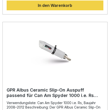
zusätzliche Leistung und eine deutliche
In den Warenkorb
Gewichtseinsparung gegenüber der Serienanlage. Der
sportliche Sound bringt akustische Dynamik auf die Straße,
während die Homologation den legalen Betrieb im
Straßenverkehr erlaubt. Alle Komponenten werden nach
DIN zertifizierten Standards hergestellt, um Ihnen eine
konstant hohe Qualität zu garantieren. Montage erfolgt per
Plug & Play, empfohlen ist die Installation in einer
Fachwerkstatt für optimale Passgenauigkeit und Sicherheit.
Steigerung von Leistung und Drehmoment Sportlicher
Sound mit herausnehmbarem dB-Killer Homologiert – legal
im Straßenverkehr nutzbar Plug & Play Montage – einfache
Installation Gefertigt in Italien mit DIN-zertifizierter Qualität
Lieferumfang: GPR Furore Poppy Slip-On Auspuff Link Pipe
und Katalysator Herausnehmbarer dB-Killer
Fahrzeugspezifische Halterungen und Zubehör
GPR Albus Ceramic Slip-On Auspuff
passend für Can Am Spyder 1000 i.e. Rs
2008-2012
Verwendungsliste: Can Am Spyder 1000 i.e. Rs, Baujahr
2008–2012 Beschreibung: Der GPR Albus Ceramic Slip-On