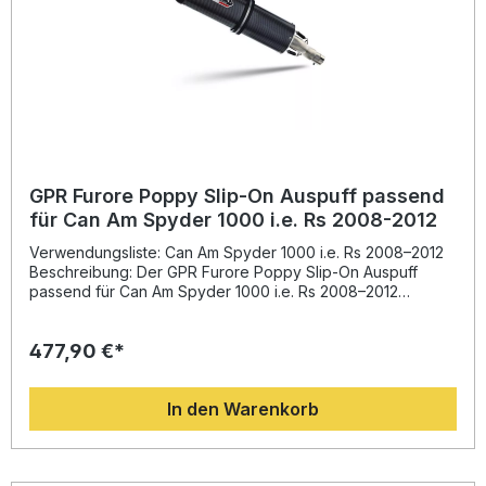
GPR Furore Poppy Slip-On Auspuff passend
für Can Am Spyder 1000 i.e. Rs 2008-2012
Verwendungsliste: Can Am Spyder 1000 i.e. Rs 2008–2012
Beschreibung: Der GPR Furore Poppy Slip-On Auspuff
passend für Can Am Spyder 1000 i.e. Rs 2008–2012
überzeugt durch sportliches Design, hörbar kräftigeren
Sound und eine spürbare Leistungssteigerung. Entwickelt
477,90 €*
auf Basis der langjährigen Erfahrung aus dem
Motorradrennsport, bietet er ein hervorragendes Preis-
Leistungs-Verhältnis und eine deutliche Gewichtsersparnis
In den Warenkorb
gegenüber der Serienanlage. Der Schalldämpfer ist
homologiert und mit einem herausnehmbaren dB-Killer
ausgestattet, sodass Sie legal unterwegs sind und dennoch
ein sportliches Klangbild genießen können. Die Fertigung