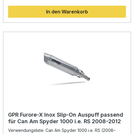
Gewicht, erhöhte Leistung und sportlichen Sound. Die
homologierte Anlage verfügt über einen herausnehmbaren
In den Warenkorb
db-Killer und wird mit passender Verbindungsrohr geliefert.
Durch die Plug-&-Play-Montage lässt sich der Auspuff
einfach installieren – ideal für Fahrer, die Wert auf Qualität
und Straßenlegalität legen. Hergestellt in Italien unter DIN-
zertifizierten Qualitätsstandards. Homologierter Slip-On
Auspuff mit herausnehmbarem db-Killer
Leistungssteigerung und verbessertes Drehmoment Edles
Inox-Design und geringes Gewicht Plug-&-Play-Montage
ohne Änderungen am Motorrad Hergestellt in Italien mit
DIN-zertifizierter Qualität Lieferumfang: GPR Furore-X Inox
Slip-On Auspuff Passendes Verbindungsrohr Alle
fahrzeugspezifischen Halterungen Montagezubehör
GPR Furore-X Inox Slip-On Auspuff passend
für Can Am Spyder 1000 i.e. RS 2008-2012
Verwendungsliste: Can Am Spyder 1000 i.e. RS (2008–