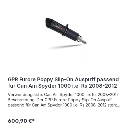
erfolgt in Italien nach höchsten Qualitätsstandards. Für eine
optimale Montage wird die Installation in einer
Fachwerkstatt empfohlen. Homologierter Slip-On Auspuff
mit herausnehmbarem dB-Killer Erhöht Leistung und
Drehmoment, senkt Gewicht Sportlicher, kerniger Sound
Plug-and-Play Montage mit fahrzeugspezifischem Zubehör
Hergestellt in Italien, hohe Verarbeitungsqualität
Lieferumfang: GPR Furore Poppy Slip-On Auspuff
Verbindungsrohr (Link Pipe) Herausnehmbarer dB-Killer
Alle fahrzeugspezifischen Halterungen und
Anbaumaterialien
GPR Furore Poppy Slip-On Auspuff passend
für Can Am Spyder 1000 i.e. Rs 2008-2012
Verwendungsliste: Can Am Spyder 1000 i.e. Rs 2008–2012
Beschreibung: Der GPR Furore Poppy Slip-On Auspuff
passend für Can Am Spyder 1000 i.e. Rs 2008–2012 steht
für hochwertiges italienisches Design und maximale
Performance. Entwickelt auf Basis langjähriger Erfahrung
600,90 €*
aus der Motorrad-Weltmeisterschaft, sorgt dieser
Sportauspuff für spürbar verbessertes Drehmoment,