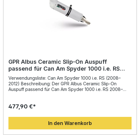
Spyder 1000 i.e. Rs 2008–2012 Deutliche Gewichtsersparnis
und Leistungssteigerung gegenüber der Serie Plug-and-
Play-Installation – kein zusätzliches Mapping erforderlich
Gefertigt in Italien mit DIN-zertifizierter Produktionsqualität
Lieferumfang: GPR Furore Nero Slip-On Auspuff Link Pipe
(Verbindungsrohr) Herausnehmbarer db-Killer
Fahrzeugspezifische Halterungen und Montagematerial
Montageanleitung
GPR Albus Ceramic Slip-On Auspuff
passend für Can Am Spyder 1000 i.e. RS
2008-2012
Verwendungsliste: Can Am Spyder 1000 i.e. RS (2008–
2012) Beschreibung: Der GPR Albus Ceramic Slip-On
Auspuff passend für Can Am Spyder 1000 i.e. RS 2008–
2012 überzeugt mit erstklassiger Verarbeitung,
italienischem Design und beeindruckender Performance.
477,90 €*
Dank modernster Technik sorgt dieser sportliche
Endschalldämpfer für eine spürbare Verbesserung von
Drehmoment und Leistung bei gleichzeitig deutlicher
In den Warenkorb
Gewichtseinsparung gegenüber dem Serienauspuff. Das
edle Albus Ceramic Finish rundet das sportliche
Erscheinungsbild Ihres Fahrzeugs ab und sorgt für
langlebigen Korrosionsschutz. Der Sound des