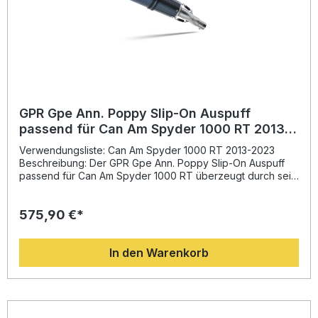
GPR Gpe Ann. Poppy Slip-On Auspuff
passend für Can Am Spyder 1000 RT 2013-
2023
Verwendungsliste: Can Am Spyder 1000 RT 2013-2023
Beschreibung: Der GPR Gpe Ann. Poppy Slip-On Auspuff
passend für Can Am Spyder 1000 RT überzeugt durch sein
sportliches Design, hochwertige Verarbeitung und
deutliche Leistungsoptimierung. Durch das innovative
575,90 €*
Konzept, das direkt aus der Motorrad-Weltmeisterschaft
stammt, profitieren Sie von spürbar mehr Drehmoment und
Leistung sowie einer erheblichen Gewichtsreduzierung
In den Warenkorb
gegenüber der Serienanlage. Der Auspuff verfügt über
eine Homologation für den legalen Straßenbetrieb und ist
mit einem herausnehmbaren dB-Killer ausgestattet. Dank
Plug-and-Play-System ist die Montage einfach und schnell
durchführbar – idealerweise in einer Fachwerkstatt. Alle
fahrzeugspezifischen Halterungen und Zubehörteile sind