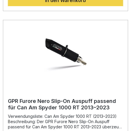
In den Warenkorb
Die homologierte Bauweise erlaubt die legale Nutzung im
Straßenverkehr, während der entnehmbare db-Killer
zusätzliche Flexibilität bietet. Dank Plug-and-Play-
Konstruktion gelingt die Montage schnell und unkompliziert;
für beste Ergebnisse empfiehlt sich der Einbau in einer
Fachwerkstatt. Sie profitieren von einem
außergewöhnlichen Preis-Leistungs-Verhältnis, erhöhter
Leistungsentfaltung und italienischer Fertigungsqualität.
Sportlicher homologierter Slip-On Auspuff aus Black
Titanium Spürbare Leistungs- und Drehmomentsteigerung
Enthaltener, herausnehmbarer db-Killer für individuelle
Soundeinstellungen Deutliche Gewichtseinsparung
gegenüber der Serienanlage Plug-and-Play-Montage mit
allen passgenauen Halterungen Lieferumfang: GPR GPE
Ann. Black Titanium Slip-On Auspuff Entfernbarer db-Killer
Verbindungsrohr (Link Pipe) Fahrzeugspezifische
Halterungen und komplettes Montagematerial
GPR Furore Nero Slip-On Auspuff passend
für Can Am Spyder 1000 RT 2013–2023
Verwendungsliste: Can Am Spyder 1000 RT (2013–2023)
Beschreibung: Der GPR Furore Nero Slip-On Auspuff
passend für Can Am Spyder 1000 RT 2013–2023 überzeugt