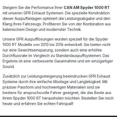
satterem Klang und sportlicher Optik. Die Montage erfolgt
Steigern Sie die Performance Ihrer
Plug-and-Play, es wird jedoch empfohlen, den Einbau in
CAN AM Spyder 1000 RT
einer Fachwerkstatt durchführen zu lassen. Deutliche
mit unseren GPR Exhaust Systemen. Die spezielle Konstruktion
Leistungssteigerung und besseres Ansprechverhalten
dieser Auspuffanlagen optimiert die Leistungsabgabe und den
Homologierte Ausführung – legal im Straßenverkehr
Klang Ihres Fahrzeugs. Profitieren Sie von der Kombination aus
Abnehmbarer db-Killer für individuell anpassbaren Sound
italienischem Design und modernster Technik.
Robuster Edelstahl-Aufbau mit reduziertem Gewicht Plug-
and-Play Montage mit fahrzeugspezifischem Zubehör
Unsere GPR Auspufflösungen wurden speziell für die Spyder
Lieferumfang: GPR Furore-X Inox Slip-On Auspuff
1000 RT Modelle von 2013 bis 2016 entwickelt. Sie bieten nicht
Verbindungsrohr (Link Pipe) Katalysator Abnehmbarer db-
Killer Fahrzeugspezifische Halterungen und
nur eine Gewichtseinsparung, sondern auch eine erhöhte
Montagematerial
Durchflussrate im Vergleich zu Standardauspuffsystemen. Das
Ergebnis ist eine verbesserte Gasannahme und ein einzigartiger
Sound.
Zusätzlich zur Leistungssteigerung beeindrucken GPR Exhaust
Systeme durch ihre einfache Montage und Langlebigkeit. Mit
präziser Passform und hochwertigen Materialien sind sie
bestens für anspruchsvolle Fahrer geeignet, die das Beste aus
ihrem Spyder 1000 RT herausholen möchten. Bestellen Sie noch
heute und erfahren Sie echten Fahrspaß!