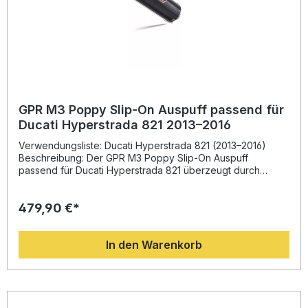
GPR M3 Poppy Slip-On Auspuff passend für
Ducati Hyperstrada 821 2013–2016
Verwendungsliste: Ducati Hyperstrada 821 (2013–2016)
Beschreibung: Der GPR M3 Poppy Slip-On Auspuff
passend für Ducati Hyperstrada 821 überzeugt durch
erstklassige Performance, hochwertiges Design und
unverwechselbaren Sound. Dank der Entwicklung
479,90 €*
basierend auf Erfahrungen aus der Motorrad-
Weltmeisterschaft profitieren Sie von spürbarer
Leistungssteigerung und deutlicher Gewichtsersparnis im
In den Warenkorb
Vergleich zum Serienauspuff. Außerdem sorgt die sportlich-
aggressive Optik für ein dynamisches Erscheinungsbild.Der
Hersteller GPR ist DIN-zertifiziert und steht für hohe
Qualitätsstandards „Made in Italy“. Der Auspuff ist
homologiert und verfügt über einen herausnehmbaren dB-
Killer. Durch das Plug-and-Play-System ist die Montage