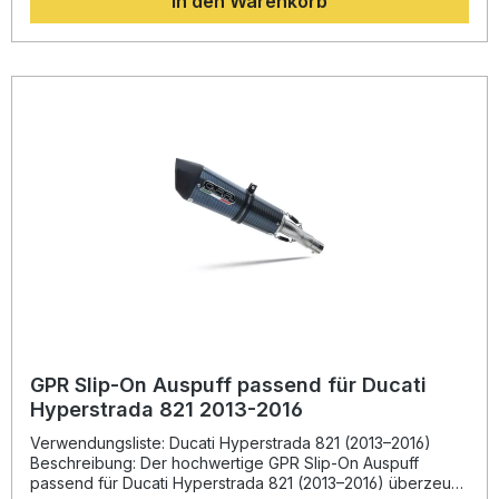
In den Warenkorb
innovative Design verleiht Ihrem Motorrad nicht nur eine
sportlich-aggressive Optik, sondern sorgt auch für einen
emotionalen, kernigen Sound mit herausnehmbarem DB-
Killer.Die Produkte von GPR werden in Italien gefertigt und
unterliegen strengen Qualitätsstandards nach DIN-
Zertifizierung. Die Montage erfolgt dank Plug-and-Play-
System einfach und zuverlässig. Der Auspuff ist
homologiert und somit in vielen Ländern legal im
Straßenverkehr einsetzbar. Für optimale Ergebnisse wird
die Montage in einer Fachwerkstatt empfohlen. Sportlicher
Sound und verbesserte Performance Leichte Bauweise für
Gewichtsreduktion Herausnehmbarer DB-Killer für
individuelle Soundanpassung Homologiert und legal im
Straßenverkehr Plug-and-Play-Montage – kein Umbau
erforderlich Lieferumfang: GPR M3 Poppy Slip-On Auspuff
Verbindungsrohr (Link Pipe) mit Katalysator
Herausnehmbarer DB-Killer Fahrzeugspezifische
Halterungen Montagezubehör
GPR Slip-On Auspuff passend für Ducati
Hyperstrada 821 2013-2016
Verwendungsliste: Ducati Hyperstrada 821 (2013–2016)
Beschreibung: Der hochwertige GPR Slip-On Auspuff
passend für Ducati Hyperstrada 821 (2013–2016) überzeugt