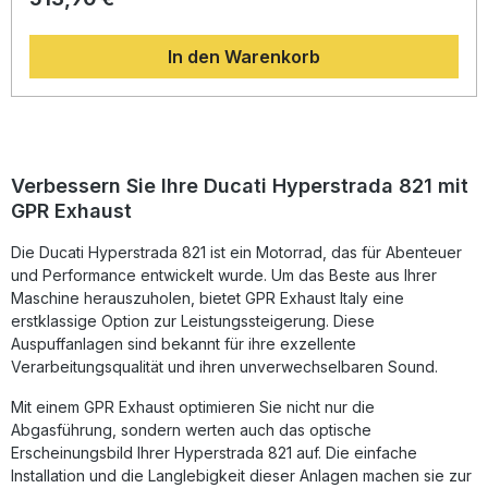
bietet er eine klare Soundverbesserung zur Serienanlage
und sorgt für ein sportlich-dynamisches Fahrerlebnis. Durch
In den Warenkorb
das geringe Gewicht trägt der Auspuff zu einer
verbesserten Balance und Agilität des Motorrads bei. Dank
Plug-and-Play-Design lässt sich die Anlage problemlos
montieren – für eine schnelle und sichere Installation
empfehlen wir den Einbau in einer Fachwerkstatt. Die
Anlage ist homologiert und somit legal im Straßenverkehr
nutzbar. Der herausnehmbare Db-Killer ermöglicht eine
Verbessern Sie Ihre Ducati Hyperstrada 821 mit
individuelle Anpassung des Klangbilds. Hergestellt in Italien
GPR Exhaust
– höchste Qualitätsstandards dank DIN-zertifizierter
Fertigung Spürbare Leistungssteigerung bei verbessertem
Die Ducati Hyperstrada 821 ist ein Motorrad, das für Abenteuer
Drehmoment Homologiert und legal im Straßenverkehr
nutzbar Deutliche Gewichtseinsparung gegenüber der
und Performance entwickelt wurde. Um das Beste aus Ihrer
Serienanlage Removable Db-Killer für individuell
Maschine herauszuholen, bietet GPR Exhaust Italy eine
anpassbaren Sound Lieferumfang: GPR Deeptone Inox
erstklassige Option zur Leistungssteigerung. Diese
Slip-On Auspuff Abnehmbare Db-Killer-Einheit
Auspuffanlagen sind bekannt für ihre exzellente
Verbindungsrohr und Katalysator Fahrzeugspezifische
Verarbeitungsqualität und ihren unverwechselbaren Sound.
Halterungen Montagezubehör
Mit einem GPR Exhaust optimieren Sie nicht nur die
Abgasführung, sondern werten auch das optische
Erscheinungsbild Ihrer Hyperstrada 821 auf. Die einfache
Installation und die Langlebigkeit dieser Anlagen machen sie zur