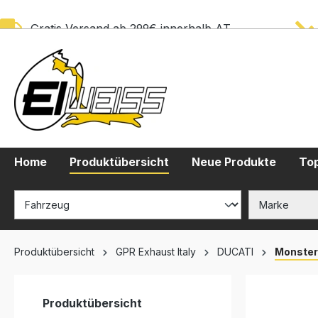
springen
Zur Hauptnavigation springen
Gratis Versand ab 299€ innerhalb AT
Home
Produktübersicht
Neue Produkte
Top
Produktübersicht
GPR Exhaust Italy
DUCATI
Monster
Produktübersicht