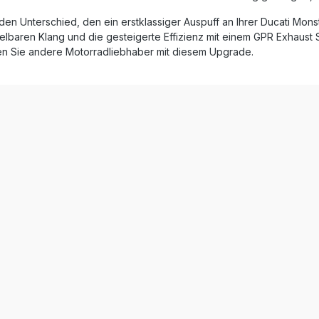
en und Anbauteile sind im
 den Unterschied, den ein erstklassiger Auspuff an Ihrer Ducati M
ang enthalten – für eine
baren Klang und die gesteigerte Effizienz mit einem GPR Exhaust S
Plug-and-Play-Montage.
t in Italien, steht der GPR
n Sie andere Motorradliebhaber mit diesem Upgrade.
ür hohe Präzision, exzellente
ung und optimierte
ierte Slip-
e mit herausnehmbaren db-
nt und Gewichtsreduktion
delstahl (Inox)
für Langlebigkeit und
tragungsfrei dank
nfacher Plug-and-
au mit komplettem
eferumfang: GPR
o Slip-On Auspuff, dual
mbare db-
spezifische Halterungen
ubehör und Anbauanleitung