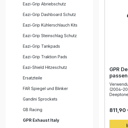
Eazi-Grip Abriebschutz
Eazi-Grip Dashboard Schutz
Eazi-Grip Kühlerschlauch Kits
Eazi-Grip Steinschlag Schutz
Eazi-Grip Tankpads
Eazi-Grip Traktion Pads
Eazi-Shield Hitzeschutz
GPR De
passen
Ersatzteile
S2R 20
Verwendun
FAR Spiegel und Blinker
(2004–20
Deeptone 
Gandini Sprockets
ideale Wa
Monster 
GB Racing
811,90
hochwerti
legalen S
GPR Exhaust Italy
möchten. 
jahrelang