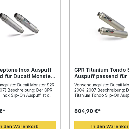
eptone Inox Auspuff
GPR Titanium Tondo 
d für Ducati Monster
Auspuff passend für 
04–2007
Monster S2R 2004–2
gsliste: Ducati Monster S2R
Verwendungsliste: Ducati M
07) Beschreibung: Der GPR
2004–2007 Beschreibung: D
Inox Slip-On Auspuff ist die
Titanium Tondo Slip-On Ausp
hl, wenn Sie Ihre Ducati
passend für Ducati Monster 
S2R 2004–2007 mit einem
eine Kombination aus innova
 €*
804,90 €*
gen, leistungsstarken und
Design, gesteigertem Dreh
portauspuffsystem aufwerten
und höherer Motorleistung. 
Entwickelt auf Basis
Verwendung von hochwerti
In den Warenkorb
In den Warenko
er Erfahrung in der Motorrad-
Titanmaterial wird das Gesa