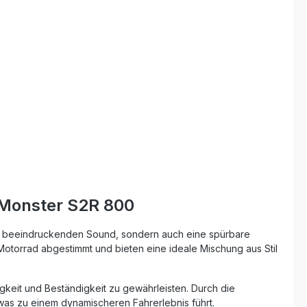
er ist
Inox Edelstahl Sportlicher, satter Sound
 auch
für ein emotionales Fahrerlebnis Plug-
and-Play-Montage – einfache
tahl-
Installation mit allen Halterungen
Italienisches Design in höchster
imiertes
Fertigungsqualität Lieferumfang: Dual
Racing Slip-On Auspuffanlage
eich zur
Verbindungsrohre (Link Pipes)
Fahrzeugspezifische Halterungen
-
Montagezubehör
xhaust mit
ldämpfern
ifische
 Monster S2R 800
n beeindruckenden Sound, sondern auch eine spürbare
 Motorrad abgestimmt und bieten eine ideale Mischung aus Stil
keit und Beständigkeit zu gewährleisten. Durch die
 was zu einem dynamischeren Fahrerlebnis führt.