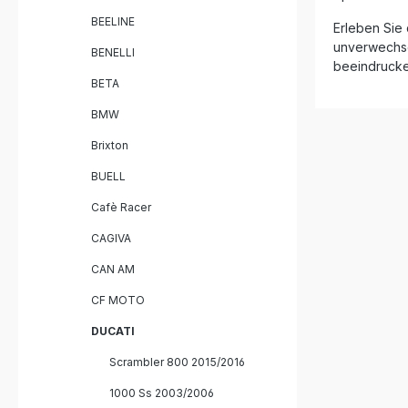
Halterung
BEELINE
Erleben Sie
Lieferumf
unverwechsel
einfache 
BENELLI
Hergestell
beeindrucke
Auspuff f
BETA
Verarbeit
Performance. Dual-homolog
BMW
On-Anlag
Brixton
Killern Verbesserte Leistung,
Drehmome
BUELL
gegenüber Serie E
Bauweise 
Cafè Racer
Korrosionsschutz Ein
Straßenzulassung Ei
CAGIVA
Play-Einb
Montagematerial Li
CAN AM
Inox Tond
homologated Herausneh
CF MOTO
Killer Verbindungsrohre (Link Pipes)
Fahrzeug
DUCATI
Montagez
Scrambler 800 2015/2016
1000 Ss 2003/2006