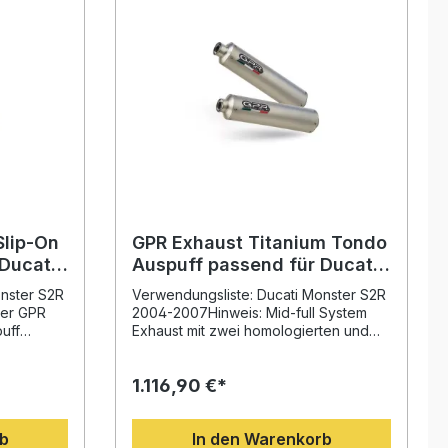
Slip-On
GPR Exhaust Titanium Tondo
Ducati
Auspuff passend für Ducati
007
Monster S2R 2004-2007
onster S2R
Verwendungsliste: Ducati Monster S2R
er GPR
2004-2007Hinweis: Mid-full System
uff
Exhaust mit zwei homologierten und
S2R bietet
legalen Schalldämpfern Beschreibung:
tivem
Der GPR Exhaust Titanium Tondo
1.116,90 €*
moment
Auspuff passend für Ducati Monster
Durch die
S2R 2004-2007 überzeugt durch sein
gem
innovatives Design und eine deutliche
rb
In den Warenkorb
mtgewicht
Leistungssteigerung. Die Anlage wurde