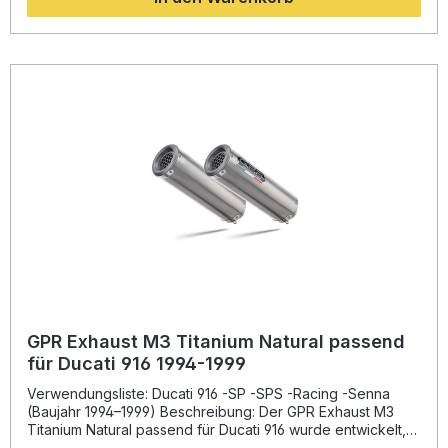
Drehmoment und Leistung. Dank der dualen Homologation
profitieren Sie von einer straßenzugelassenen Lösung, die
dennoch sportlich klingt – inklusive herausnehmbarer dB-
Killer. Gefertigt aus robustem Inox-Edelstahl bietet der
Auspuff eine lange Lebensdauer und eine edle Racing-
Optik. Die Fertigung erfolgt in Italien unter DIN-zertifizierten
Qualitätsstandards. GPR liefert alle fahrzeugspezifischen
Halterungen und das benötigte Zubehör mit, sodass die
Montage einfach und passgenau gelingt. Für bestmögliche
Ergebnisse empfiehlt sich die Installation in einer
Fachwerkstatt. Dual homologierter Slip-On
Endschalldämpfer aus Edelstahl Erhöhter Drehmoment- und
Leistungszuwachs Deutlich leichter als die Serienanlage
Verbesserter, sportlicher Klang mit herausnehmbarem dB-
Killer Plug & Play Montage mit passgenauem Zubehör
Lieferumfang: GPR M3 Inox Dual homologierter Slip-On
Auspuff Herausnehmbare dB-Killer Fahrzeugspezifische
Halterungen Verbindungsrohre Montagezubehör
GPR Exhaust M3 Titanium Natural passend
für Ducati 916 1994-1999
Verwendungsliste: Ducati 916 -SP -SPS -Racing -Senna
(Baujahr 1994–1999) Beschreibung: Der GPR Exhaust M3
Titanium Natural passend für Ducati 916 wurde entwickelt,
um Leistung, Sound und Optik Ihres Motorrads auf das