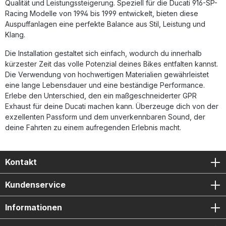
Qualität und Leistungssteigerung. Speziell für die Ducati 916-SP-
Fertigung in Italien nach höchsten Qualitätsstandards
Lieferumfang: GPR Furore Nero Mid-Full System Auspuff
Racing Modelle von 1994 bis 1999 entwickelt, bieten diese
Herausnehmbarer db-Killer Alle fahrzeugspezifischen
Auspuffanlagen eine perfekte Balance aus Stil, Leistung und
Halterungen Montagezubehör
Klang.
Die Installation gestaltet sich einfach, wodurch du innerhalb
kürzester Zeit das volle Potenzial deines Bikes entfalten kannst.
Die Verwendung von hochwertigen Materialien gewährleistet
eine lange Lebensdauer und eine beständige Performance.
Erlebe den Unterschied, den ein maßgeschneiderter GPR
Exhaust für deine Ducati machen kann. Überzeuge dich von der
exzellenten Passform und dem unverkennbaren Sound, der
deine Fahrten zu einem aufregenden Erlebnis macht.
Kontakt
Kundenservice
Informationen