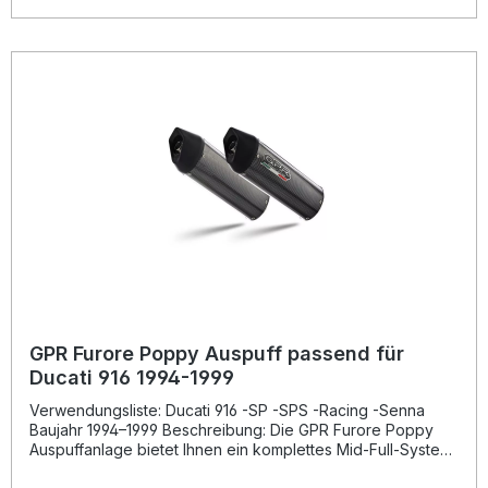
eine spürbar dynamischere Fahrperformance und ein
intensiveres Fahrerlebnis.Die Auspuffanlage ist vollständig
homologiert und legal für den Straßenverkehr. Sie verfügt
über einen herausnehmbaren dB-Killer und überzeugt
durch ihre präzise Verarbeitung in höchster Qualität –
garantiert durch den DIN-zertifizierten Produktionsprozess
in Italien. Dank des Plug-and-Play-Designs ist die Montage
unkompliziert und kann mit dem mitgelieferten
Montagematerial in einer Fachwerkstatt fachgerecht
durchgeführt werden. Sportliches Design mit markantem
GPR M3 Poppy Look Homologiert und legal im
Straßenverkehr Deutliche Leistungs- und
Drehmomentsteigerung Leichtbauweise für bessere
Performance Hergestellt in Italien nach DIN-zertifizierten
Standards Lieferumfang: GPR M3 Poppy Auspuffanlage
(Mid-Full-System) Herausnehmbarer dB-Killer Alle
fahrzeugspezifischen Halterungen Montagezubehör
GPR Furore Poppy Auspuff passend für
Ducati 916 1994-1999
Verwendungsliste: Ducati 916 -SP -SPS -Racing -Senna
Baujahr 1994–1999 Beschreibung: Die GPR Furore Poppy
Auspuffanlage bietet Ihnen ein komplettes Mid-Full-System
passend für Ducati 916 Modelle der Baujahre 1994 bis 1999.