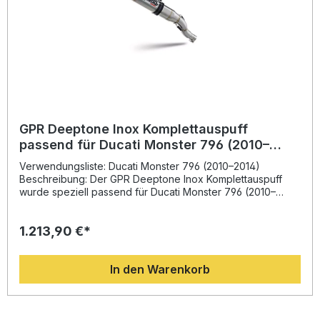
GPR Deeptone Inox Komplettauspuff
passend für Ducati Monster 796 (2010–
2014)
Verwendungsliste: Ducati Monster 796 (2010–2014)
Beschreibung: Der GPR Deeptone Inox Komplettauspuff
wurde speziell passend für Ducati Monster 796 (2010–
2014) entwickelt. Diese hochwertige Abgasanlage stammt
aus der langjährigen Erfahrung von GPR in der Motorrad-
1.213,90 €*
Weltmeisterschaft. Sie überzeugt durch ein innovatives
Design, spürbare Leistungssteigerung und ein deutlich
reduziertes Gewicht im Vergleich zur Serienanlage. Das
In den Warenkorb
Ergebnis ist eine verbesserte Fahrperformance und ein
intensiver, sportlicher Sound, der die Fahrfreude
maßgeblich steigert. Gefertigt in Italien und nach DIN-
Standards zertifiziert, garantiert GPR eine gleichbleibend