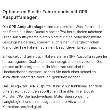
hohe Qualität. Dank Plug-&-Play-Konzept ist die Montage
problemlos möglich; dennoch wird empfohlen, den Einbau
in einer Fachwerkstatt durchzuführen. Der Auspuff ist
Optimieren Sie Ihr Fahrerlebnis mit GPR
homologiert und somit legal im Straßenverkehr zugelassen.
Auspuffanlagen
Inklusive herausnehmbarem db-Killer und Katalysator – für
eine individuelle Soundanpassung je nach Bedarf.
Die
Leistungssteigerung und Gewichtsreduktion gegenüber
GPR Auspuffanlagen
sind die perfekte Wahl für alle, die
Serienanlage Homologiert und legal für den
das Beste aus ihrer Ducati Monster 796 herausholen möchten.
Straßenverkehr Sportlich-tiefer Sound dank Deeptone-
Diese Auspuffsysteme bieten nicht nur eine bemerkenswerte
Technologie Plug-&-Play Montage mit
Leistungssteigerung, sondern auch einen unvergleichlichen
fahrzeugspezifischem Zubehör Made in Italy – hohe
Klang, der Ihre Fahrten zu einem besonderen Erlebnis macht.
Fertigungsqualität nach DIN-Zertifizierung Lieferumfang:
GPR Deeptone Inox Komplettauspuffanlage
Entwickelt und gefertigt in Italien, stehen GPR Auspuffanlagen für
Herausnehmbarer db-Killer Katalysator
herausragende Qualität und technologische Innovationen. Sie
Fahrzeugspezifische Halterungen Montagezubehör
passen millimetergenau an Ihr Motorrad und sind im
Handumdrehen montiert, sodass Sie nach einer schnellen
Installation sofort die Vorzüge genießen können.
Das Design der GPR Auspuffe ist nicht nur funktional, sondern
unterstreicht auch den sportlichen Charakter Ihrer Ducati
Monster 796. Die hochwertigen Materialien sorgen für
Langlebigkeit und eine ausgezeichnete Hitze- und
Korrosionsbeständigkeit.