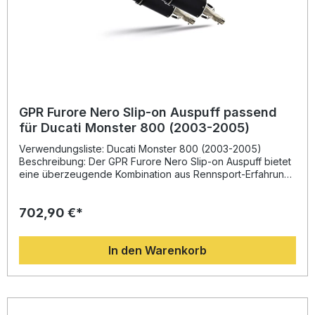
GPR Furore Nero Slip-on Auspuff passend
für Ducati Monster 800 (2003-2005)
Verwendungsliste: Ducati Monster 800 (2003-2005)
Beschreibung: Der GPR Furore Nero Slip-on Auspuff bietet
eine überzeugende Kombination aus Rennsport-Erfahrung,
edlem Design und technischer Präzision. Entwickelt auf
Basis jahrelanger Expertise aus der Motorrad-
702,90 €*
Weltmeisterschaft, sorgt dieser Sportauspuff für eine
spürbare Verbesserung von Drehmoment und Leistung
gegenüber der Serienanlage. Zudem profitieren Sie von
In den Warenkorb
einer deutlichen Gewichtseinsparung, einem sportlich-
aggressiven Sound sowie einer hochwertigen, langlebigen
Verarbeitung – Made in Italy. Der Auspuff ist dual
homologated (EU zugelassen) und wird inklusive
herausnehmbarer dB-Killer geliefert. Das System ist als
Plug-and-Play-Lösung konzipiert und kann mit den