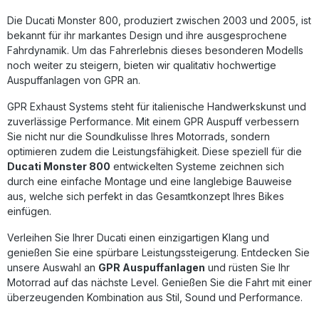
konstant hohe Qualität, gefertigt in Italien. Deutlich
Die Ducati Monster 800, produziert zwischen 2003 und 2005, ist
verbesserter Sound und sportlicher Look
Leistungssteigerung und Gewichtsreduktion gegenüber
bekannt für ihr markantes Design und ihre ausgesprochene
der Serienanlage Mit abnehmbarem DB-Killer (EU-
Fahrdynamik. Um das Fahrerlebnis dieses besonderen Modells
homologiert) Einfache Plug-&-Play-Montage mit
noch weiter zu steigern, bieten wir qualitativ hochwertige
fahrzeugspezifischen Halterungen Hergestellt und geprüft
Auspuffanlagen von GPR an.
in Italien nach DIN-Standard Lieferumfang: GPR Satinox
Slip-On Auspuff (Dual homologated) Abnehmbare DB-Killer
GPR Exhaust Systems steht für italienische Handwerkskunst und
Link Pipes und fahrzeugspezifische Halterungen
zuverlässige Performance. Mit einem GPR Auspuff verbessern
Montagezubehör
Sie nicht nur die Soundkulisse Ihres Motorrads, sondern
optimieren zudem die Leistungsfähigkeit. Diese speziell für die
Ducati Monster 800
entwickelten Systeme zeichnen sich
durch eine einfache Montage und eine langlebige Bauweise
aus, welche sich perfekt in das Gesamtkonzept Ihres Bikes
einfügen.
Verleihen Sie Ihrer Ducati einen einzigartigen Klang und
genießen Sie eine spürbare Leistungssteigerung. Entdecken Sie
unsere Auswahl an
GPR Auspuffanlagen
und rüsten Sie Ihr
Motorrad auf das nächste Level. Genießen Sie die Fahrt mit einer
überzeugenden Kombination aus Stil, Sound und Performance.