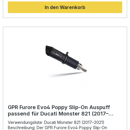
Weltmeisterschaft. Dank optimiertem Strömungsverhalten
In den Warenkorb
profitieren Sie von verbessertem Drehmoment und einem
sportlich-markanten Klang. Die Installation erfolgt dank
Plug-and-Play-System einfach und passgenau. Der
Edelstahl-Linkpipe und der herausnehmbare db-Killer
ermöglichen maximale Flexibilität bei der Nutzung. GPR ist
DIN-zertifiziert und garantiert somit eine konstant hohe
Produktqualität, von der Sie langfristig profitieren. Mit
EG-/ECE-Zulassung – legal im Straßenverkehr in der EU,
UK, USA, Japan und vielen weiteren Ländern Sportliches
Design mit Titan-Endtopf und klassischem GP-Look
Spürbare Leistungs- und Drehmomentsteigerung
gegenüber der Serienanlage Deutlich reduziertes Gewicht
dank Titanbauweise Einfache Plug-and-Play-Montage –
keine Modifikationen erforderlich Lieferumfang: GPR GP
Evo4 Titanium Slip-On Endschalldämpfer Link Pipe
Entfernbarer db-Killer Halterungssatz und Montagematerial
Montageanleitung
GPR Furore Evo4 Poppy Slip-On Auspuff
passend für Ducati Monster 821 (2017–
2021)
Verwendungsliste: Ducati Monster 821 (2017–2021)
Beschreibung: Der GPR Furore Evo4 Poppy Slip-On