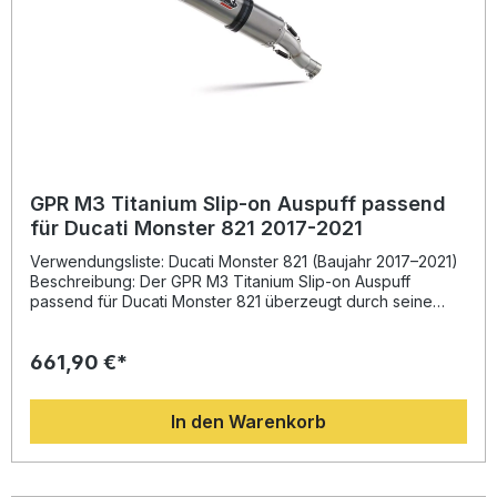
GPR M3 Titanium Slip-on Auspuff passend
für Ducati Monster 821 2017-2021
Verwendungsliste: Ducati Monster 821 (Baujahr 2017–2021)
Beschreibung: Der GPR M3 Titanium Slip-on Auspuff
passend für Ducati Monster 821 überzeugt durch seine
hochwertige Verarbeitung, das edle Titan-Finish und
seinen satten, sportlichen Sound. Entwickelt auf Basis der
661,90 €*
langen Erfahrung von GPR in der Motorrad-
Weltmeisterschaft, bietet dieser Endschalldämpfer ein
perfektes Gleichgewicht zwischen Leistung, Gewicht und
In den Warenkorb
Stil. Der M3 Titanium Natural Auspuff reduziert das
Gesamtgewicht deutlich im Vergleich zur Originalanlage
und steigert merklich Drehmoment und Leistung. Sie
profitieren von einer verbesserten Gasannahme und einem