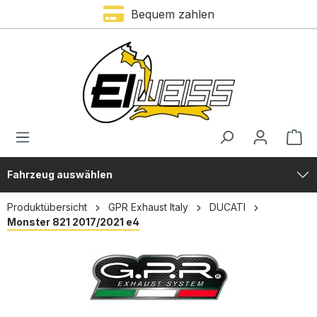
Bequem zahlen
alt springen
Fahrzeug auswählen
Produktübersicht
GPR Exhaust Italy
DUCATI
Monster 821 2017/2021 e4