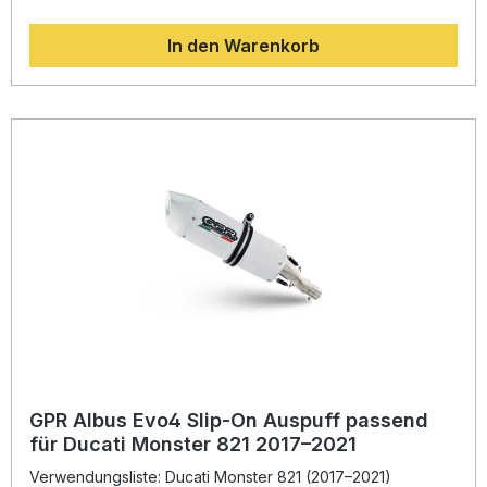
Motorrad-Weltmeisterschaft kombiniert GPR modernste
Technologie mit italienischer Handwerkskunst. Dank der
In den Warenkorb
leichten Titan-Konstruktion genießen Sie nicht nur eine
spürbare Gewichtsreduktion, sondern auch eine erhöhte
Drehmoment- und Leistungsentfaltung. Der Auspuff ist
homologiert und somit legal im Straßenverkehr nutzbar. Der
herausnehmbare db-Killer erlaubt eine individuelle
Soundanpassung. GPR produziert nach DIN-Normen und
garantiert konstante Qualität, von der Sie als Fahrer
profitieren. Die Plug-&-Play-Montage ermöglicht eine
einfache Installation; dennoch wird die Montage in einer
Fachwerkstatt empfohlen. Leichte Titan-Konstruktion für
geringeres Gesamtgewicht Verbesserte
Leistungscharakteristik und optimierter Drehmomentverlauf
Homologiert – legal im Straßenverkehr Herausnehmbarer
db-Killer für individuellen Sound Einfache Plug-&-Play-
Montage Lieferumfang: GPR M3 Black Titanium Slip-on
Endschalldämpfer Link Pipe und Katalysator
Montagematerial und fahrzeugspezifische Halterungen
Herausnehmbarer db-Killer
GPR Albus Evo4 Slip-On Auspuff passend
für Ducati Monster 821 2017–2021
Verwendungsliste: Ducati Monster 821 (2017–2021)