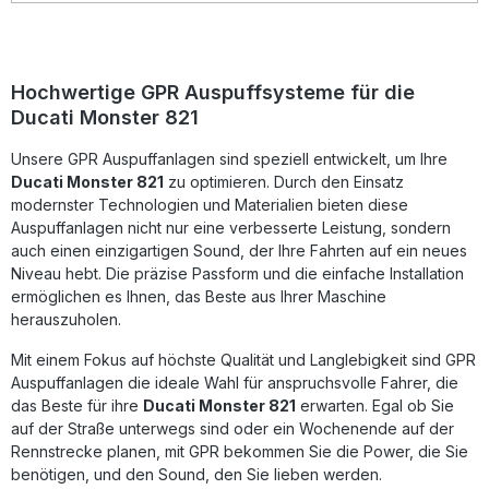
bei gleichzeitig deutlicher Gewichtseinsparung im Vergleich
zur Serienanlage. Dabei bleibt der Auspuff vollständig
homologiert und rechtlich zugelassen für den
Straßenverkehr.Das innovative System beinhaltet einen
herausnehmbaren db-Killer für individuelle
Hochwertige GPR Auspuffsysteme für die
Soundanpassung. Die Montage gestaltet sich Plug & Play –
Ducati Monster 821
alle fahrzeugspezifischen Halterungen und das benötigte
Zubehör werden mitgeliefert. Empfohlen wird die
Unsere GPR Auspuffanlagen sind speziell entwickelt, um Ihre
Installation durch eine Fachwerkstatt, um bestmögliche
Performance und Passgenauigkeit zu gewährleisten.
Ducati Monster 821
zu optimieren. Durch den Einsatz
Hergestellt in Italien unter DIN-zertifizierten
modernster Technologien und Materialien bieten diese
Qualitätsstandards, bietet GPR ein Produkt, das sowohl
Auspuffanlagen nicht nur eine verbesserte Leistung, sondern
optisch als auch technisch überzeugt und Ihrem Motorrad
auch einen einzigartigen Sound, der Ihre Fahrten auf ein neues
einen unverwechselbaren Charakter verleiht. Sportlich-
Niveau hebt. Die präzise Passform und die einfache Installation
edles Design aus Edelstahl mit GPR Branding Homologierte
ermöglichen es Ihnen, das Beste aus Ihrer Maschine
Slip-On Anlage inklusive db-Killer Spürbare
Leistungssteigerung und Gewichtsreduktion Plug & Play
herauszuholen.
Montage mit fahrzeugspezifischen Haltern Hergestellt in
Italien nach DIN-zertifizierter Qualität Lieferumfang: GPR
Mit einem Fokus auf höchste Qualität und Langlebigkeit sind GPR
Furore-X Inox Slip-On Auspuffanlage Verbindungsrohr und
Auspuffanlagen die ideale Wahl für anspruchsvolle Fahrer, die
Katalysator Herausnehmbarer db-Killer
das Beste für ihre
Ducati Monster 821
erwarten. Egal ob Sie
Montagehalterungen und Zubehör Montageanleitung
auf der Straße unterwegs sind oder ein Wochenende auf der
Rennstrecke planen, mit GPR bekommen Sie die Power, die Sie
benötigen, und den Sound, den Sie lieben werden.