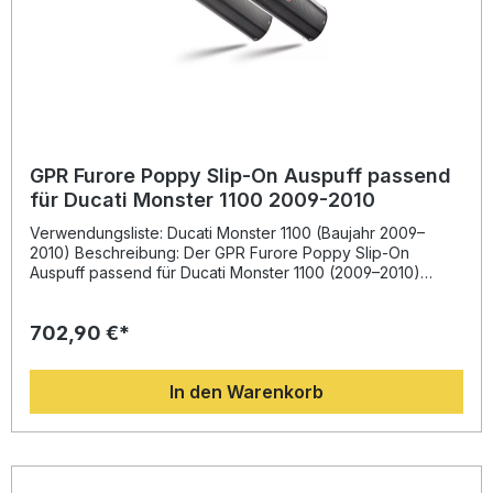
GPR Furore Poppy Slip-On Auspuff passend
für Ducati Monster 1100 2009-2010
Verwendungsliste: Ducati Monster 1100 (Baujahr 2009–
2010) Beschreibung: Der GPR Furore Poppy Slip-On
Auspuff passend für Ducati Monster 1100 (2009–2010)
überzeugt durch sportliches Design, optimierte
Performance und unverwechselbaren Sound. Entwickelt
702,90 €*
auf Basis langjähriger Erfahrung aus der Motorrad-
Weltmeisterschaft, bietet dieser Sportauspuff ein deutlich
verbessertes Ansprechverhalten des Motors, mehr
In den Warenkorb
Drehmoment und eine spürbare Gewichtsreduzierung im
Vergleich zur Serienanlage. Das hochwertige Material sorgt
für Langlebigkeit, während die italienische Fertigung ein
hohes Qualitätsniveau garantiert. Zudem profitieren Sie von
einem klaren, kraftvollen Klangbild, das das Fahrerlebnis
intensiviert – selbstverständlich mit Straßenzulassung durch