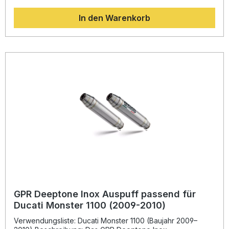
Gesamtgewicht reduziert. Der aus Edelstahl gefertigte Slip-
In den Warenkorb
on-Auspuff überzeugt durch eine verbesserte
Klangcharakteristik und ermöglicht dank der
herausnehmbaren db-Killer ein anpassbares Sounderlebnis
im legalen Rahmen. Dank des Plug & Play Designs erfolgt
die Montage schnell und unkompliziert. Die DIN-zertifizierte
Fertigung in Italien garantiert eine hohe Material- und
Verarbeitungsqualität. Das Produkt ist in zahlreichen
Ländern zugelassen und bietet so maximale Flexibilität für
Straßen- und Alltagseinsatz. Leistungssteigerung und
Gewichtsreduktion gegenüber der Serie Dual
Homologated – legal im Straßenverkehr Herausnehmbare
db-Killer für individuellen Sound Edelstahlkonstruktion mit
sportlichem Design Einfache Plug & Play Montage
Lieferumfang: GPR M3 Inox Slip-on Auspuff, Dual
Homologated Removable db-Killer Link Pipes und
Katalysatoren Fahrzeugspezifische Halterungen und
Montagematerial
GPR Deeptone Inox Auspuff passend für
Ducati Monster 1100 (2009-2010)
Verwendungsliste: Ducati Monster 1100 (Baujahr 2009–