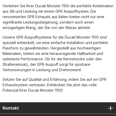
Preis-Leistungs-Verhältnis und ein emotionales
Verleihen Sie Ihrer Ducati Monster 1100 die perfekte Kombination
Sounderlebnis bei jedem Ausritt. Sportauspuff aus
aus Stil und Leistung mit einem GPR Auspuffsystem. Die
hochwertigem Inox-Edelstahl Homologierter Slip-On mit
herausnehmbarem dB-Killer Spürbare Leistungssteigerung
renommierten GPR Exhausts aus Italien bieten nicht nur eine
und verbesserter Sound Plug-and-Play-Montage, keine
signifikante Leistungssteigerung, sondern auch einen
Modifikation nötig Hergestellt in Italien nach DIN-
einzigartigen Klang, der Sie von der Masse abhebt.
Qualitätsstandards Lieferumfang: GPR Furore-X Inox Slip-
On Auspuffanlage Herausnehmbarer dB-Killer
Unsere GPR Auspuffsysteme für die Ducati Monster 1100 sind
Verbindungsrohre (Link Pipes) Fahrzeugspezifische
speziell entwickelt, um eine einfache Installation und perfekte
Halterungen und Montagematerial Montageanleitung
Passform zu gewährleisten. Hergestellt aus hochwertigen
Materialien, bieten sie eine herausragende Haltbarkeit und
optimierte Performance. Ob für die Rennstrecke oder den
Straßeneinsatz, der GPR Auspuff sorgt für spürbare
Verbesserungen in Leistung und Drehmoment.
Setzen Sie auf Qualität und Erfahrung, indem Sie auf ein GPR
Exhaustsystem vertrauen. Entdecken Sie jetzt das volle
Potenzial Ihrer Ducati Monster 1100!
Kontakt