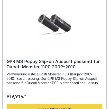
die duale Homologation. Leistungs- und
drehmomentsteigernde Slip-On Anlage Dual homologiert
und inklusive herausnehmbarem db-Killer Plug-and-Play
Montage – einfache Installation ohne Änderungen
Hergestellt in Italien, gefertigt nach DIN-zertifizierten
Standards Sportlich-markantes Design und optimierter
Sound Lieferumfang: GPR Furore Poppy Dual Slip-On
Auspuffanlage Herausnehmbare db-Killer
Verbindungsrohre (Link Pipes) Fahrzeugspezifische
Halterungen Montagezubehör
GPR M3 Poppy Slip-on Auspuff passend für
Ducati Monster 1100 2009–2010
Verwendungsliste: Ducati Monster 1100 (Baujahr 2009–
2010) Beschreibung: Der GPR M3 Poppy Slip-on Auspuff
passend für Ducati Monster 1100 bietet sportliche Leistung
und italienisches Design in Perfektion. Entwickelt aus der
langjährigen Erfahrung in der Motorrad-Weltmeisterschaft,
919,91 €*
überzeugt dieser Auspuff mit gesteigertem Drehmoment,
verbessertem Ansprechverhalten und einer deutlichen
Gewichtsreduktion gegenüber der Serienanlage. Zusätzlich