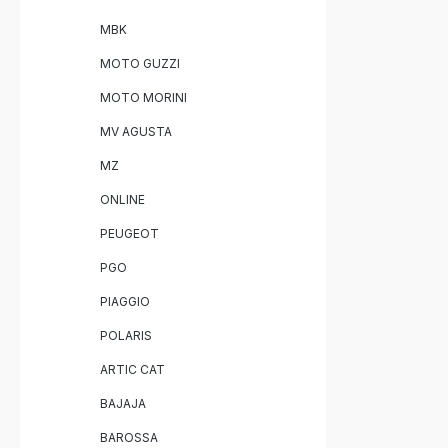
herausnehmba
Gewichts
MBK
Serienauspuff Steigerung 
und Drehmoment Sp
MOTO GUZZI
und hochwert
Plug-and-Play-
MOTO MORINI
GPR Furor
Auspuffanlage (
MV AGUSTA
db-Killer Verbindungsrohre (Link
Pipes) Fahrzeugspezifische
MZ
ONLINE
PEUGEOT
PGO
PIAGGIO
POLARIS
ARTIC CAT
BAJAJA
BAROSSA