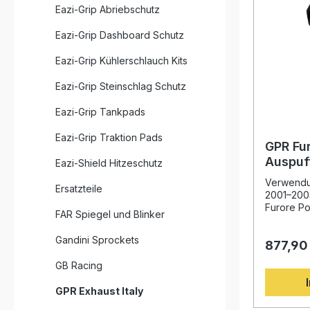
Eazi-Grip Abriebschutz
Eazi-Grip Dashboard Schutz
Eazi-Grip Kühlerschlauch Kits
Eazi-Grip Steinschlag Schutz
Eazi-Grip Tankpads
Eazi-Grip Traktion Pads
GPR Fu
Auspuf
Eazi-Shield Hitzeschutz
Monste
Verwendun
Ersatzteile
2001–200
Furore Po
FAR Spiegel und Blinker
für Ducat
wurde auf
Gandini Sprockets
877,90
Rennsport
vereint s
GB Racing
hochwerti
innovativ
GPR Exhaust Italy
spürbare 
Drehmome