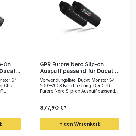
p-On
GPR Furore Nero Slip-on
Ducati
Auspuff passend für Ducati
03
Monster S4 2001–2003
nster S4
Verwendungsliste: Ducati Monster S4
er GPR
2001–2003 Beschreibung: Der GPR
ff
Furore Nero Slip-on Auspuff passend
S4 2001–
für Ducati Monster S4 2001–2003
vereint modernes Design mit
877,90 €*
e, Design
erstklassiger Performance. Durch die
asis der
langjährige Erfahrung von GPR in der
orrad-
Motorrad-Weltmeisterschaft profitieren
rb
In den Warenkorb
ser
Sie von erhöhter Leistung,
iche
verbessertem Drehmoment und einer
 und
deutlichen Gewichtsreduktion