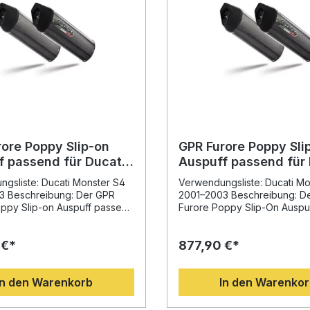
rore Poppy Slip-on
GPR Furore Poppy Sli
f passend für Ducati
Auspuff passend für 
r S4 2001-2003
Monster S4 2001-20
gsliste: Ducati Monster S4
Verwendungsliste: Ducati Mo
3 Beschreibung: Der GPR
2001–2003 Beschreibung: D
ppy Slip-on Auspuff passend
Furore Poppy Slip-On Auspu
i Monster S4 2001–2003
passend für Ducati Monster 
 Basis langjähriger
2003 überzeugt durch seine
 €*
877,90 €*
erfahrung entwickelt und
Kombination aus Performanc
portliche Performance mit
und Qualität. Entwickelt auf B
ger Verarbeitung. Das
langen Erfahrung in der Mot
In den Warenkorb
In den Warenko
e Design sorgt für eine
Weltmeisterschaft, bietet die
Leistungs- und
Endschalldämpfer eine deutl
ntsteigerung sowie eine
Steigerung von Drehmoment