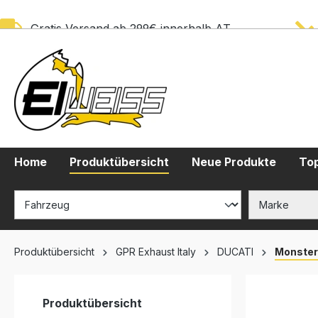
springen
Zur Hauptnavigation springen
Gratis Versand ab 299€ innerhalb AT
Home
Produktübersicht
Neue Produkte
Top
Produktübersicht
GPR Exhaust Italy
DUCATI
Monster
Produktübersicht