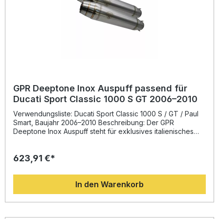
GPR Deeptone Inox Auspuff passend für
Ducati Sport Classic 1000 S GT 2006–2010
Verwendungsliste: Ducati Sport Classic 1000 S / GT / Paul
Smart, Baujahr 2006–2010 Beschreibung: Der GPR
Deeptone Inox Auspuff steht für exklusives italienisches
Design und sportliche Performance. Entwickelt auf Basis
der langjährigen Erfahrung von GPR in der Motorrad-
623,91 €*
Weltmeisterschaft, bietet dieser Auspuff ein optimales
Zusammenspiel aus Sound, Drehmomentsteigerung und
Gewichtsreduktion im Vergleich zur Serienanlage. Durch
In den Warenkorb
das edle Edelstahl-Finish fügt sich der Auspuff nahtlos in
das Café-Racer-Design Ihrer Maschine ein. Dank der EU-
Homologation genießen Sie legalen Sound und
beeindruckende Leistungswerte auf der Straße. Die