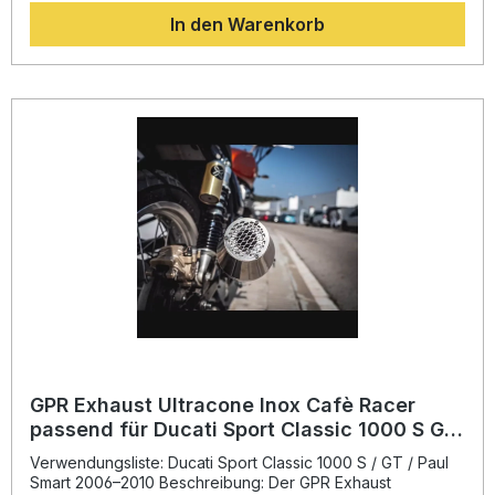
entwickelt und bietet neben einer hörbar sportlichen
In den Warenkorb
Soundkulisse deutliche technische Vorteile. Sie profitieren
von einer spürbaren Gewichtseinsparung gegenüber dem
Serienauspuff sowie einer Steigerung von Drehmoment
und Leistung. Das moderne, schlanke Design in edlem
Schwarz verleiht Ihrem Motorrad zusätzlich eine
individuelle Note. GPR Produkte sind DIN-zertifiziert, was
Ihnen eine gleichbleibend hohe Qualität und Langlebigkeit
garantiert. Die Montage erfolgt als Plug-and-Play-Lösung
und kann mit dem beiliegenden Montagematerial schnell
und einfach durchgeführt werden. Es wird empfohlen, den
Einbau durch eine Fachwerkstatt vornehmen zu lassen, um
die optimale Passgenauigkeit und Funktion sicherzustellen.
Sportlicher Deeptone Sound mit EU-Zulassung Erhöhung
von Drehmoment und Leistung Weniger Gewicht im
Vergleich zur Serienanlage Modernes Design im
klassischen Cafè Racer Stil Plug-and-Play Montage mit
fahrzeugspezifischen Halterungen Lieferumfang: Dual
Universal Homologated Silencer Kit (ohne Zwischenrohre)
Alle fahrzeugspezifischen Halterungen Montagezubehör
GPR Exhaust Ultracone Inox Cafè Racer
passend für Ducati Sport Classic 1000 S GT
Paul Smart 2006-2010
Verwendungsliste: Ducati Sport Classic 1000 S / GT / Paul
Smart 2006–2010 Beschreibung: Der GPR Exhaust