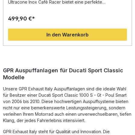
Ultracone Inox Cafè Racer bietet eine perfekte
Kombination aus sportlichem Design, geringem Gewicht und
optimierter Performance. Entwickelt auf Basis der
499,90 €*
langjährigen Erfahrung in der Motorrad-Weltmeisterschaft,
überzeugt dieser Sportauspuff durch eine deutliche
Leistungssteigerung, verbessertes Drehmoment sowie
In den Warenkorb
einen kernig-sportlichen Sound im legalen Bereich. Die
hochwertige Edelstahlkonstruktion sorgt für Langlebigkeit
und ein edles Erscheinungsbild, das Ihrem Motorrad einen
unverwechselbaren Charakter verleiht. Dank Plug-and-
Play-Montage lässt sich der Auspuff problemlos installieren
– für ein sofort spürbares Upgrade Ihres Bikes. Hergestellt
in Italien und DIN-zertifiziert für konstant höchste Qualität.
GPR Auspuffanlagen für Ducati Sport Classic
Sportauspuff passend für Ducati Sport Classic 1000 S, GT
Modelle
und Paul Smart Modelle 2006–2010 Ultracone Inox Design
mit sportlicher Cafè Racer Optik Erhöhter Drehmoment und
Unsere GPR Exhaust Italy Auspuffanlagen sind die ideale Wahl
Soundverbesserung gegenüber der Serie Leichtbau aus
hochwertigem Edelstahl Plug & Play – einfache Montage
für Besitzer einer Ducati Sport Classic 1000 S - Gt - Poul Smart
empfohlen in Fachwerkstatt Lieferumfang: GPR Ultracone
von 2006 bis 2010. Diese hochwertigen Auspuffsysteme bieten
Inox Cafè Racer Auspuff (homologated)
nicht nur eine bemerkenswerte Leistungssteigerung, sondern
Fahrzeugspezifische Halterungen Montagezubehör
verleihen Ihrem Motorrad auch einen unverwechselbaren, tiefen
Montageanleitung
Klang, der jedes Fahrerlebnis intensiviert.
GPR Exhaust Italy steht für Qualität und Innovation. Die