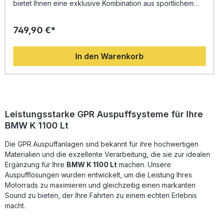
bietet Ihnen eine exklusive Kombination aus sportlichem
Design, hochwertiger Verarbeitung und zugelassener
Performance. Entwickelt auf Basis der langjährigen
749,90 €*
Erfahrung aus der Motorrad-Weltmeisterschaft, sorgt das
System für ein deutlich verbessertes Drehmoment und eine
Leistungssteigerung gegenüber der Serie. Das geringere
In den Warenkorb
Gewicht und der tiefere Sound verwandeln jede Fahrt in
ein echtes Erlebnis. Das Kit ist komplett straßenzugelassen
(homologiert) und verfügt über herausnehmbare db-Killer.
Dank Plug-and-Play-Design ist die Montage einfach. Es
wird empfohlen, den Einbau in einer Fachwerkstatt
durchführen zu lassen. Gefertigt in Italien unter hohen
Qualitätsstandards (DIN-zertifiziert). So profitieren Sie
Leistungsstarke GPR Auspuffsysteme für Ihre
dauerhaft von einer langlebigen und präzise verarbeiteten
BMW K 1100 Lt
Auspuffanlage mit kraftvollem Soundcharakter – legal und
stilvoll zugleich. Hohe Leistungssteigerung und stärkeres
Die GPR Auspuffanlagen sind bekannt für ihre hochwertigen
Drehmoment Tiefer, sportlicher Sound mit
herausnehmbarem db-Killer E-Zulassung (legal im
Materialien und die exzellente Verarbeitung, die sie zur idealen
Straßenverkehr) Plug-and-Play-Montage –
Ergänzung für Ihre
BMW K 1100 Lt
machen. Unsere
fahrzeugspezifisches Zubehör enthalten Gefertigt in Italien
Auspufflösungen wurden entwickelt, um die Leistung Ihres
nach DIN-Zertifizierung Lieferumfang: 2x GPR Deeptone
Motorrads zu maximieren und gleichzeitig einen markanten
Black Schalldämpfer Halterungen und
Sound zu bieten, der Ihre Fahrten zu einem echten Erlebnis
fahrzeugspezifisches Montagematerial db-Killer
macht.
(entfernbar) Homologationsunterlagen