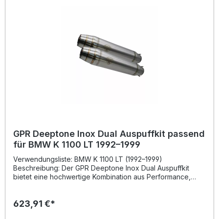
individuelle Soundanpassungen geeignet. Deutliche
Leistungssteigerung und optimiertes Drehmoment
Hochwertiger Edelstahl (Inox) für maximale Langlebigkeit
Homologiert und legal für den Straßenverkehr Sportlicher
Sound mit herausnehmbarem db-Killer Perfekte Passform –
Plug & Play Montage Lieferumfang: GPR Ultracone Inox
Endschalldämpfer Herausnehmbarer db-Killer
Fahrzeugspezifische Halterungen Montagematerial
Hinweise zur Montage und Homologation
GPR Deeptone Inox Dual Auspuffkit passend
für BMW K 1100 LT 1992–1999
Verwendungsliste: BMW K 1100 LT (1992–1999)
Beschreibung: Der GPR Deeptone Inox Dual Auspuffkit
bietet eine hochwertige Kombination aus Performance,
Sound und Design. Das System wurde auf Grundlage
langjähriger Erfahrung in der Motorrad-Weltmeisterschaft
623,91 €*
entwickelt und überzeugt durch seine exzellente
Verarbeitung und erstklassige Materialien. Gefertigt aus