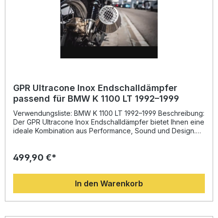
GPR Ultracone Inox Endschalldämpfer
passend für BMW K 1100 LT 1992–1999
Verwendungsliste: BMW K 1100 LT 1992–1999 Beschreibung:
Der GPR Ultracone Inox Endschalldämpfer bietet Ihnen eine
ideale Kombination aus Performance, Sound und Design.
Entwickelt auf Basis der langjährigen Erfahrung von GPR
Exhaust in der Motorrad-Weltmeisterschaft, überzeugt
499,90 €*
dieser Sportauspuff durch spürbare Leistungssteigerung,
verbessertes Drehmoment und eine deutliche
Gewichtseinsparung gegenüber dem Originalauspuff. Das
In den Warenkorb
innovative Edelstahlgehäuse sorgt für maximale Haltbarkeit
und eine sportlich-elegante Optik. Durch die homologierte
Bauweise und den herausnehmbaren db-Killer ist das
Produkt sowohl für den Straßeneinsatz als auch für