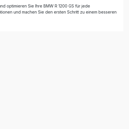
 und optimieren Sie Ihre BMW R 1200 GS für jede
db-Killer
mationen und machen Sie den ersten Schritt zu einem besseren
er dem
n
üfter