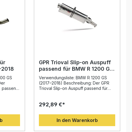
ür
GPR Trioval Slip-on Auspuff
-2018
passend für BMW R 1200 GS
2017-2018
200 GS
Verwendungsliste: BMW R 1200 GS
Der
(2017–2018) Beschreibung: Der GPR
) passend
Trioval Slip-on Auspuff passend für
18
BMW R 1200 GS 2017–2018 wurde auf
liche
Grundlage umfangreicher Erfahrung in
292,89 €*
der Motorrad-Weltmeisterschaft
che
entwickelt. Er überzeugt durch sein
ichts.
sportliches Design, die spürbare
rb
In den Warenkorb
gjähriger
Leistungssteigerung sowie eine
et er eine
deutliche Gewichtsreduzierung
icht eine
gegenüber der Serienanlage. Das