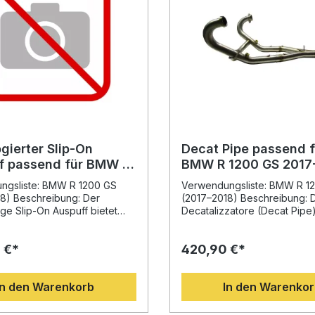
gierter Slip-On
Decat Pipe passend f
f passend für BMW R
BMW R 1200 GS 2017
S 2017-2018
ngsliste: BMW R 1200 GS
Verwendungsliste: BMW R 1
8) Beschreibung: Der
(2017–2018) Beschreibung: 
ge Slip-On Auspuff bietet
Decatalizzatore (Decat Pipe
e erstklassige Kombination
für BMW R 1200 GS 2017–20
lichem Design,
überzeugt durch seine sport
 €*
420,90 €*
steigerung und moderner
Performance, gesteigertes
Das Modell ist homologiert
Drehmoment und eine deutli
inklusive herausnehmbarem
Reduzierung des Gesamtgew
In den Warenkorb
In den Warenko
 und Verbindungspipe
Entwickelt auf Grundlage lan
 Durch die präzise Fertigung
Erfahrung im Rennsport, biet
ertigen Materialien
präzise Passform und ermögl