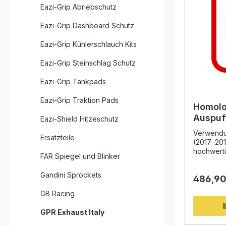
Eazi-Grip Abriebschutz
Eazi-Grip Dashboard Schutz
Eazi-Grip Kühlerschlauch Kits
Eazi-Grip Steinschlag Schutz
Eazi-Grip Tankpads
Eazi-Grip Traktion Pads
Homolo
Auspuf
Eazi-Shield Hitzeschutz
1200 G
Verwendu
Ersatzteile
(2017–201
hochwerti
FAR Spiegel und Blinker
Ihnen ein
aus sport
Gandini Sprockets
486,90
Leistungs
Technik. 
GB Racing
und wird 
db-Killer
GPR Exhaust Italy
geliefert.
aus hochw