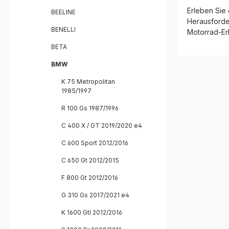
kann einf
Erleben Sie 
dennoch wi
BEELINE
Fachwerkstatt
Herausforder
homologie
BENELLI
Motorrad-Erl
Titan mit db-Killer E
BETA
Drehmome
Fahrerlebnis Deutlich ge
BMW
Gewicht 
Plug-and-
K 75 Metropolitan
fahrzeugs
1985/1997
Gefertigt i
Qualität Lieferumfang: Homologierter
R 100 Gs 1987/1996
Slip-On A
Titanium Abnehmbare db-Killer-Einheit
C 400 X / GT 2019/2020 e4
Verbindun
Fahrzeug
C 600 Sport 2012/2016
Montage
C 650 Gt 2012/2015
F 800 Gt 2012/2016
G 310 Gs 2017/2021 e4
K 1600 Gtl 2012/2016