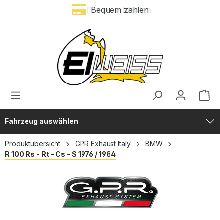
Premium Marken
Bequem zahlen
alt springen
Fahrzeug auswählen
Produktübersicht
GPR Exhaust Italy
BMW
R 100 Rs - Rt - Cs - S 1976 / 1984