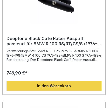
Deeptone Black Café Racer Auspuff
passend für BMW R 100 RS/RT/CS/S (1976–
1984)
Verwendungsliste: BMW R 100 RS 1976–1984BMW R 100 RT
1976–1984BMW R 100 CS 1976–1984BMW R 100 S 1976–1984
Beschreibung: Der Deeptone Black Café Racer Auspuff
bietet eine Kombination aus sportlichem Design,
verbessertem Klang und spürbarer Leistungssteigerung.
749,90 €*
Dank der Erfahrung aus dem Motorrad-Rennsport und der
präzisen Fertigung in Italien profitieren Sie von einem
hochwertigen System, das sowohl optisch als auch
In den Warenkorb
technisch überzeugt. Die deutliche Gewichtsreduktion im
Vergleich zur Serienanlage steigert die Agilität Ihres
Motorrads, während der markante Deeptone-Sound für
echtes Café-Racer-Feeling sorgt. Das Kit ist
straßenzugelassen (homologiert) und enthält abnehmbare
dB-Einsätze für den individuellen Sound.