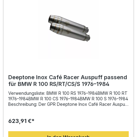
Leistungssteigerung und Gewichtsreduktion Sportlicher
Deeptone-Sound mit abnehmbarem dB-Einsatz
Homologiert und damit straßenlegal Plug & Play Montage
empfohlen in Fachwerkstatt Hergestellt in Italien
Lieferumfang: Dual universal homologated silencer kit
(ohne Verbindungsrohre) Alle fahrzeugspezifischen
Halterungen und Zubehörteile Montageanleitung
Deeptone Inox Café Racer Auspuff passend
für BMW R 100 RS/RT/CS/S 1976–1984
Verwendungsliste: BMW R 100 RS 1976–1984BMW R 100 RT
1976–1984BMW R 100 CS 1976–1984BMW R 100 S 1976–1984
Beschreibung: Der GPR Deeptone Inox Café Racer Auspuff
bietet eine exklusive Kombination aus sportlichem Design,
hochwertiger Verarbeitung und strenger Straßenzulassung.
623,91 €*
Entwickelt auf Basis der Erfahrung aus der Motorrad-
Weltmeisterschaft sorgt dieser Doppel-Schalldämpfer für
gesteigertes Drehmoment, spürbare Leistungsoptimierung