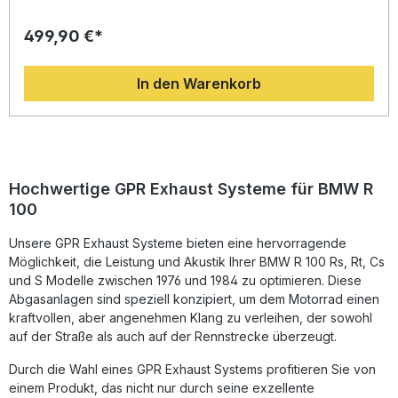
BMW R 100 RS, RT, CS und S Modelle der Baujahre 1976
bis 1984. Gefertigt aus robustem Edelstahl, überzeugt der
499,90 €*
Auspuff durch sein innovatives Design, mehr Drehmoment
und eine spürbare Leistungssteigerung im Vergleich zur
Serienanlage. Zudem sorgt das deutlich geringere Gewicht
In den Warenkorb
für eine verbesserte Fahrdynamik. Durch den
homologierten Aufbau genießen Sie sportlichen Sound bei
Straßenzulassung. Der herausnehmbare DB-Killer erlaubt
Ihnen eine flexible Anpassung des Klangcharakters an Ihre
persönlichen Vorlieben. Hochwertiger Edelstahl-
Endschalldämpfer für lange Haltbarkeit Leistungssteigerung
und optimiertes Drehmoment Homologiert für den
Hochwertige GPR Exhaust Systeme für BMW R
Straßenverkehr (mit herausnehmbarem DB-Killer)
100
Sportlicher, kraftvoller Sound im Café Racer Stil Einfache
Plug-&-Play-Montage, empfohlen in Fachwerkstatt
Unsere GPR Exhaust Systeme bieten eine hervorragende
Lieferumfang: 1x GPR Ultracone Inox Endschalldämpfer
Fahrzeugspezifische Halterungen Zubehör und
Möglichkeit, die Leistung und Akustik Ihrer BMW R 100 Rs, Rt, Cs
Montagematerial Homologationsunterlagen
und S Modelle zwischen 1976 und 1984 zu optimieren. Diese
(Straßenzulassung)
Abgasanlagen sind speziell konzipiert, um dem Motorrad einen
kraftvollen, aber angenehmen Klang zu verleihen, der sowohl
auf der Straße als auch auf der Rennstrecke überzeugt.
Durch die Wahl eines GPR Exhaust Systems profitieren Sie von
einem Produkt, das nicht nur durch seine exzellente