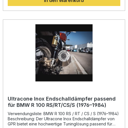
In den Warenkorb
und ein deutlich geringeres Gewicht im Vergleich zur
Serienanlage. Das Edelstahlgehäuse überzeugt durch
seine Langlebigkeit und verleiht Ihrem Motorrad einen
markanten, tiefen Sound, den Sie bei jeder Fahrt genießen
werden.Die Montage ist als Plug-&-Play-Lösung konzipiert
und kann dank der mitgelieferten Halterungen einfach
umgesetzt werden. GPR Produkte werden in Italien
gefertigt, sind DIN-zertifiziert und stehen für beständige
Qualität, auf die Sie sich verlassen können. Für eine
optimale Montage empfiehlt sich der Einbau in einer
Fachwerkstatt. Homologierter Edelstahl-Doppelauspuff mit
abnehmbarem Einsatz Leistungssteigerung und
Gewichtsersparnis gegenüber der Serienanlage Sportlich-
tiefer Sound mit Straßenzulassung Plug-&-Play-Montage mit
fahrzeugspezifischen Halterungen Hergestellt in Italien –
DIN-zertifizierte Qualität Lieferumfang: Dual universal
homologated silencer kit Alle fahrzeugspezifischen
Halterungen Montagezubehör
Ultracone Inox Endschalldämpfer passend
für BMW R 100 RS/RT/CS/S (1976–1984)
Verwendungsliste: BMW R 100 RS / RT / CS / S (1976–1984)
Beschreibung: Der Ultracone Inox Endschalldämpfer von
GPR bietet eine hochwertige Tuninglösung passend für