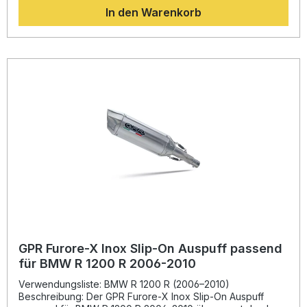
In den Warenkorb
leichtes Gewicht und einen druckvollen Sound. Das System
ist Plug-and-Play montierbar und wird mit allen
fahrzeugspezifischen Halterungen und Zubehörteilen
geliefert. Der Hersteller garantiert durch DIN-zertifizierte
Fertigung eine konstant hohe Produktqualität, von der Sie
als Fahrer nachhaltig profitieren. Mit diesem Sportauspuff
steigern Sie nicht nur das Drehmoment und die Leistung
Ihres Fahrzeugs, sondern erleben auch ein deutlich
verbessertes Klangbild bei gleichzeitig reduziertem
Gewicht. Homologierter Slip-On Auspuff inklusive db-Killer
und Verbindungsrohr Optimierte Leistung und erhöhter
Sound gegenüber der Serienanlage Plug-and-Play
Montage, keine Modifikationen erforderlich Gefertigt in
Italien nach DIN-zertifizierten Qualitätsstandards Deutliche
Gewichtseinsparung gegenüber der Serienanlage
Lieferumfang: Satinox homologierter Slip-On Auspuff
Herausnehmbarer db-Killer Verbindungsrohr
Fahrzeugspezifische Halterungen Montagezubehör
GPR Furore-X Inox Slip-On Auspuff passend
für BMW R 1200 R 2006-2010
Verwendungsliste: BMW R 1200 R (2006–2010)
Beschreibung: Der GPR Furore-X Inox Slip-On Auspuff