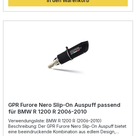
In den Warenkorb
dynamischeren Fahrweise und einer markanten
Soundkulisse – legal und mit E-Homologation. Hergestellt in
Italien und auf Basis jahrzehntelanger Erfahrung in der
Motorrad-Weltmeisterschaft, steht dieser Auspuff für
erstklassige Qualität und ein ausgezeichnetes Preis-
Leistungs-Verhältnis. Der GPR M3 Inox wird als Plug-&-Play-
System geliefert und lässt sich mithilfe der
fahrzeugspezifischen Halterungen einfach montieren. Für
eine optimale Installation wird die Montage in einer
Fachwerkstatt empfohlen. Homologierter Edelstahl-Slip-On
Auspuff mit herausnehmbarem db-Killer Spürbare
Leistungs- und Drehmomentsteigerung Leichtbauweise für
geringeres Gesamtgewicht Sportlicher, aber legaler Sound
Plug-&-Play-Montage – inklusive Halterungen und Zubehör
Lieferumfang: GPR M3 Inox Slip-On Auspuff
Herausnehmbarer db-Killer Link Pipe (Verbindungsrohr)
Fahrzeugspezifische Halterungen Montagematerial und
Zubehör
GPR Furore Nero Slip-On Auspuff passend
für BMW R 1200 R 2006-2010
Verwendungsliste: BMW R 1200 R (2006–2010)
Beschreibung: Der GPR Furore Nero Slip-On Auspuff bietet
eine beeindruckende Kombination aus edlem Design,