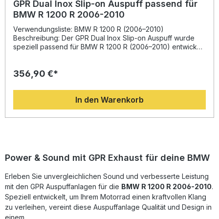
GPR Dual Inox Slip-on Auspuff passend für
BMW R 1200 R 2006-2010
Verwendungsliste: BMW R 1200 R (2006–2010)
Beschreibung: Der GPR Dual Inox Slip-on Auspuff wurde
speziell passend für BMW R 1200 R (2006–2010) entwickelt
und überzeugt durch herausragende Performance und
Qualität. Basierend auf der langjährigen Erfahrung von GPR
356,90 €*
in der Motorrad-Weltmeisterschaft bietet dieses Modell
eine spürbare Erhöhung von Drehmoment und Leistung
sowie eine deutliche Gewichtsreduzierung gegenüber dem
In den Warenkorb
Originalauspuff. Dank des innovativen Designs verleiht der
Dual Inox Ihrem Motorrad nicht nur einen sportlichen Look,
sondern auch einen kräftigeren und satteren Sound, der
durch den herausnehmbaren db-Killer individuell
angepasst werden kann. Alle GPR-Produkte werden in
Italien gefertigt, sind DIN-zertifiziert und garantieren eine
gleichbleibend hohe Verarbeitungsqualität. Die Montage
Power & Sound mit GPR Exhaust für deine BMW
erfolgt im praktischen Plug-and-Play-Verfahren und kann
problemlos in einer Fachwerkstatt vorgenommen werden.
Erleben Sie unvergleichlichen Sound und verbesserte Leistung
Homologierter Slip-on Auspuff (Straßenzulassung
mit den GPR Auspuffanlagen für die
BMW R 1200 R 2006-2010
.
vorhanden) Herausnehmbarer db-Killer für individuelle
Soundanpassung Leistungs- und Drehmomentsteigerung
Speziell entwickelt, um Ihrem Motorrad einen kraftvollen Klang
gegenüber der Serie Deutliches Gewichtsersparnis durch
zu verleihen, vereint diese Auspuffanlage Qualität und Design in
Edelstahlbauweise Fertigung in Italien – DIN-zertifizierte
einem.