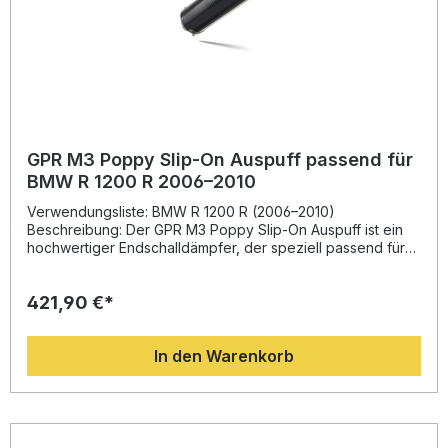
GPR M3 Poppy Slip-On Auspuff passend für
BMW R 1200 R 2006–2010
Verwendungsliste: BMW R 1200 R (2006–2010)
Beschreibung: Der GPR M3 Poppy Slip-On Auspuff ist ein
hochwertiger Endschalldämpfer, der speziell passend für
BMW R 1200 R (2006–2010) entwickelt wurde. Das System
bietet eine spürbare Steigerung von Drehmoment und
421,90 €*
Leistung, kombiniert mit einem deutlich reduzierten Gewicht
im Vergleich zur Serienanlage. Dadurch genießen Sie eine
verbesserte Fahrdynamik und eine sportliche Klangkulisse.
In den Warenkorb
Gefertigt in Italien, profitiert dieser Auspuff von der
langjährigen Expertise aus der Motorrad-Weltmeisterschaft.
Das Design sorgt nicht nur für eine dynamische Optik,
sondern auch für optimale Strömungsverhältnisse. Dank der
Homologation bleibt Ihr Motorrad im öffentlichen
Straßenverkehr zugelassen. Der db-Killer ist