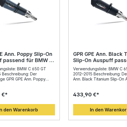
E Ann. Poppy Slip-On
GPR GPE Ann. Black 
f passend für BMW C
Slip-On Auspuff pass
 2012-2015
BMW C 650 GT 2012-
ngsliste: BMW C 650 GT
Verwendungsliste: BMW C 6
 Beschreibung: Der
2012–2015 Beschreibung: D
ige GPR GPE Ann. Poppy
Ann. Black Titanium Slip-On 
Auspuff passend für BMW C
passend für BMW C 650 GT 
012–2015 wurde auf
überzeugt durch sportliches
 €*
433,90 €*
 langjähriger Erfahrung im
präzise Verarbeitung und h
ennsport entwickelt. Durch
Materialien. Entwickelt auf B
vatives Design ermöglicht er
langjährigen Erfahrung von 
In den Warenkorb
In den Warenko
bare Steigerung von
Motorrad-Weltmeisterschaft, 
nt und Leistung, während
dieses Auspuffsystem Leist
ht deutlich reduziert wird.
und Stil auf höchstem Nivea
tat ist eine verbesserte
der homologierten Bauweis