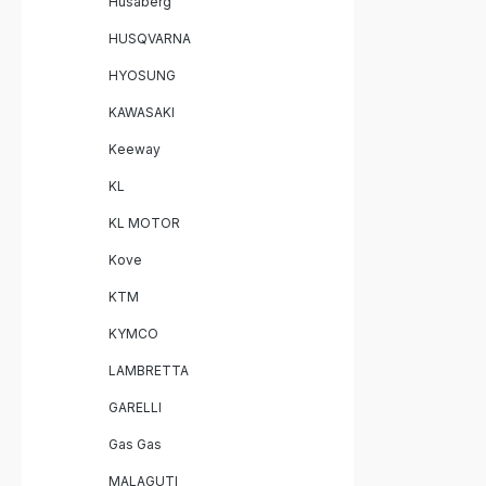
Husaberg
Fahrzeug
Montage
HUSQVARNA
HYOSUNG
KAWASAKI
Keeway
KL
KL MOTOR
Kove
KTM
KYMCO
LAMBRETTA
GARELLI
Gas Gas
MALAGUTI