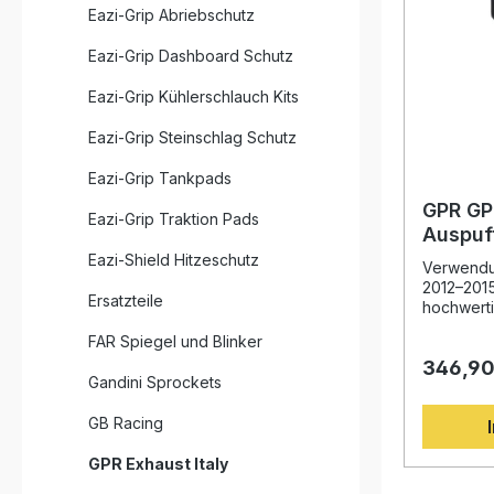
Eazi-Grip Abriebschutz
Eazi-Grip Dashboard Schutz
Eazi-Grip Kühlerschlauch Kits
Eazi-Grip Steinschlag Schutz
Eazi-Grip Tankpads
GPR GP
Eazi-Grip Traktion Pads
Auspuf
650 GT
Eazi-Shield Hitzeschutz
Verwendu
2012–2015
Ersatzteile
hochwert
Slip-On 
FAR Spiegel und Blinker
650 GT 2
346,90
Grundlage
Gandini Sprockets
Motorradr
sein inno
GB Racing
eine spür
Drehmome
GPR Exhaust Italy
das Gewic
Das Resul