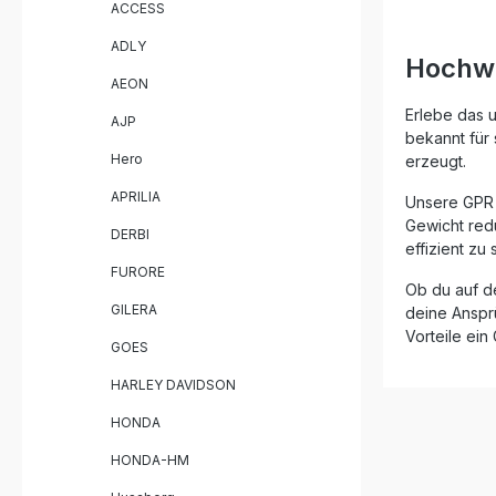
ACCESS
Performan
sportlich
ADLY
Erlebnis 
Hochwe
Montage l
AEON
Endschall
Für optim
Erlebe das u
AJP
der Einba
bekannt für 
Gefertigt
Hero
erzeugt.
in Italien
Hersteller
APRILIA
Unsere GPR E
dieser Au
Gewicht red
und Zuverlässigk
DERBI
effizient z
Slip-On A
Killer und V
FURORE
Ob du auf d
Leistungs
GILERA
Drehmomentve
deine Ansprü
Sound be
Vorteile ei
GOES
Lautstärke Deutlic
Gewichts
HARLEY DAVIDSON
Serienanlage Hergestellt i
präzise V
HONDA
zertifizierte Quali
GPE Ann. 
HONDA-HM
Entnehmba
Verbindun