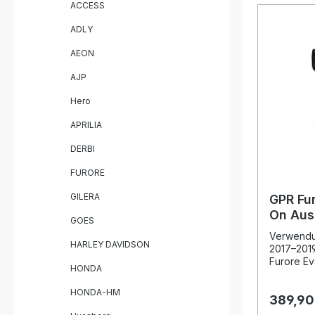
ACCESS
Steigeru
Leistung 
ADLY
Gewichts
Serienan
AEON
und die e
diesen Au
AJP
Highlight
Plug-and-
Hero
Endschall
Handgriff
APRILIA
herausne
Straßenzu
DERBI
fahren Sie
auch lega
FURORE
Hergestell
GILERA
Herstelle
GPR Fur
durch DIN-
On Aus
GOES
Sportlich
BMW R 
Deutliche
Verwendu
HARLEY DAVIDSON
Gewichtsre
2017–201
herausnehm
Furore Ev
HONDA
homologie
die perfe
Einfache
Performan
HONDA-HM
Lieferumfang: GPR Sonic 
389,90
BMW R 12
On Endschalldäm
optimiere