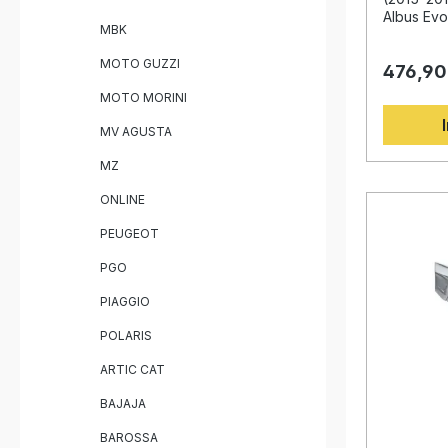
Fahrzeug
Albus Evo
MBK
Basis jah
Motorradr
MOTO GUZZI
476,90
sein inno
Auspuff f
MOTO MORINI
von Dreh
sowie ein
MV AGUSTA
Gewichtse
Serienanla
MZ
Ihnen ein
Klangbild
ONLINE
für indiv
der stra
PEUGEOT
Homologa
PGO
Flexibilit
der Straß
PIAGGIO
werden in 
überzeug
POLARIS
Qualität, 
Die Instal
ARTIC CAT
Play-Desi
für beste
BAJAJA
in einer 
Lieferumf
BAROSSA