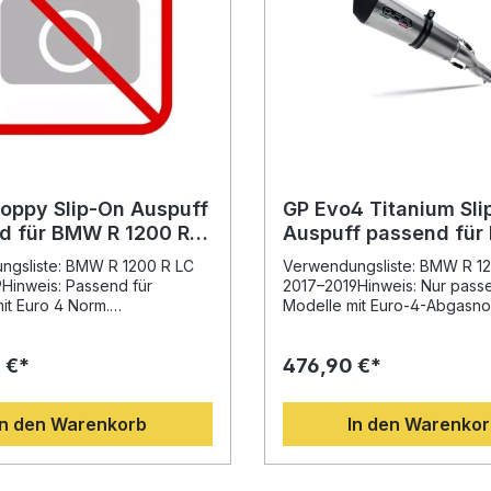
Poppy Slip-On Auspuff
GP Evo4 Titanium Sli
d für BMW R 1200 R
Auspuff passend für
7-2019
1200 R LC 2017-2019
ngsliste: BMW R 1200 R LC
Verwendungsliste: BMW R 1
Hinweis: Passend für
2017–2019Hinweis: Nur passe
it Euro 4 Norm.
Modelle mit Euro-4-Abgasno
bung: Der hochwertige GPR
Beschreibung: Der GP Evo4 
py Slip-On Auspuff bietet
Slip-On Auspuff bietet eine
 €*
476,90 €*
orragende Kombination aus
herausragende Kombination
er Optik, verbesserter
Performance, Design und So
nce und unverkennbarem
Entwickelt von GPR Exhaust I
In den Warenkorb
In den Warenko
twickelt auf Basis
Basis jahrelanger Erfahrung i
ger Erfahrung aus der
Motorrad-Weltmeisterschaft,
Weltmeisterschaft, sorgt
dieser Auspuff für eine deutl
stem für eine deutliche
Steigerung von Drehmoment