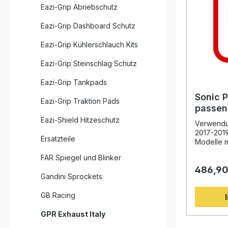
Eazi-Grip Abriebschutz
Eazi-Grip Dashboard Schutz
Eazi-Grip Kühlerschlauch Kits
Eazi-Grip Steinschlag Schutz
Eazi-Grip Tankpads
Sonic 
Eazi-Grip Traktion Pads
passen
LC 201
Eazi-Shield Hitzeschutz
Verwendu
2017-2019
Ersatzteile
Modelle m
Beschrei
FAR Spiegel und Blinker
Sonic Pop
486,90
eine herv
Gandini Sprockets
sportlich
Performa
GB Racing
Sound. En
langjähri
GPR Exhaust Italy
Motorrad-
dieses Sy