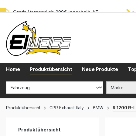
springen
Zur Hauptnavigation springen
Gratis Versand ab 299€ innerhalb AT
Home
Produktübersicht
Neue Produkte
Top
Produktübersicht
GPR Exhaust Italy
BMW
R 1200 R-L
Produktübersicht