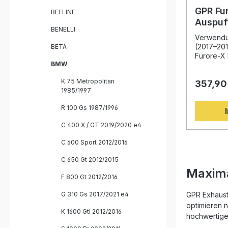
fahrzeugs
Komponen
GPR Fur
BEELINE
Homologie
Auspuf
herausnehmba
BENELLI
1200 R 
und Drehmom
Verwendu
Straße
reduzier
(2017–201
BETA
Serie Sportlicher Sound mit legaler
Furore-X 
BMW
Straßenzulassung In
Ihnen ein
und Montagemate
Leistungs
K 75 Metropolitan
GPR Albus
357,90
Gewichtsr
1985/1997
Abnehmbare d
passend 
Alle benö
2019. Dan
R 100 Gs 1987/1996
von GPR i
Weltmeist
C 400 X / GT 2019/2020 e4
System sp
Drehmome
C 600 Sport 2012/2016
Motorleis
dabei das
C 650 Gt 2012/2015
zur Serie
Maxima
Das edle 
F 800 Gt 2012/2016
eine spor
markante 
G 310 Gs 2017/2021 e4
GPR Exhaust 
spürbarer
optimieren n
Auspuff i
K 1600 Gtl 2012/2016
hochwertigen
verfügt 