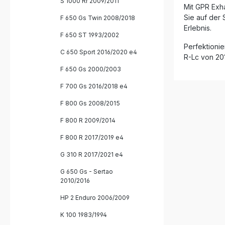
S 1000 Rr 2009/2011
Killer so
Mit GPR Exha
Verbindung
Sie auf der
F 650 Gs Twin 2008/2018
und nach D
Erlebnis.
GPR für g
F 650 ST 1993/2002
Die Monta
Perfektionie
Plug-and-
C 650 Sport 2016/2020 e4
optimales 
R-Lc von 201
in einer 
F 650 Gs 2000/2003
Passgenau
Auspuff mi
F 700 Gs 2016/2018 e4
Verbindungsro
Leistungs
F 800 Gs 2008/2015
Gewicht 
Sportlich
F 800 R 2009/2014
Hochwerti
Edelstahl (In
F 800 R 2017/2019 e4
Plug-and
G 310 R 2017/2021 e4
Anpassungsarbe
GPR Furor
G 650 Gs - Sertao
Abnehmbar
2010/2016
Verbindun
Fahrzeug
HP 2 Enduro 2006/2009
Montage
K 100 1983/1994