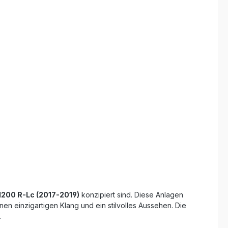
stehen für ein hervorragendes Preis-
Leistungs-Verhältnis sowie nach DIN
ie Montage
zertifizierte Qualität. Sportlicher,
homologierter Slip-On Auspuff aus
k
Black Titanium Erhöhter
Soundcharakter mit herausnehmbarem
db Killer Spürbare Leistungssteigerung
enauspuff
und Gewichtsersparnis Plug & Play
ür
Montage dank passgenauer
&
Halterungen Hergestellt in Italien mit
DIN-zertifizierter Qualität Lieferumfang:
hör
GPR Hyper Sonic Black Titanium Slip-
On Auspuff Verbindungsrohr (Link
Pipe) Herausnehmbarer db Killer
)
Komplettes Montagematerial mit
ungen
Halterungen Montageanleitung
ör
200 R-Lc (2017-2019)
konzipiert sind. Diese Anlagen
nen einzigartigen Klang und ein stilvolles Aussehen. Die
.