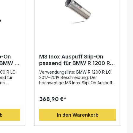
p-On
M3 Inox Auspuff Slip-On
 BMW R
passend für BMW R 1200 R
LC 2017–2019, homologiert
200 R LC
Verwendungsliste: BMW R 1200 R LC
mit DB-Killer
nd für
2017–2019 Beschreibung: Der
rm.
hochwertige M3 Inox Slip-On Auspuff
Titanium
bietet eine perfekte Kombination aus
Leistung, Design und Soundqualität. Mit
368,90 €*
 aus
seiner straßenzugelassenen
und.
Homologation und dem
taly auf
herausnehmbaren DB-Killer ist er ideal
rb
In den Warenkorb
n der
für Fahrer, die Wert auf legale
 sorgt
Performance und sportlichen Klang
iche
legen. Die Edelstahlkonstruktion sorgt
 und
für eine deutliche Gewichtseinsparung