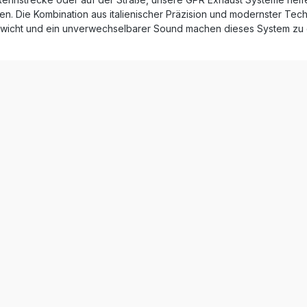
ang sind alle
n. Die Kombination aus italienischer Präzision und modernster Techni
pezifischen Halterungen und
igte Montagematerial
wicht und ein unverwechselbarer Sound machen dieses System zu
On
s Edelstahl für
lassenen Betrieb Deutlich
ter Sound und sportliche
svorteil
er Serienanlage Einfache
on durch Plug-and-Play-
alität Lieferumfang:
e-X Inox Slip-On Auspuff
mbarer db-Killer
gsrohr (Link Pipe)
spezifische Halterungen
zubehör