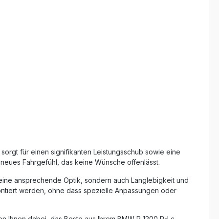
rzeug
Drehmomentsteigerung Inklusive
herausnehmbarem dB-Killer und Link
Pipe Leichtbauweise für spürbare
Gewichtsreduktion Made in Italy –
hochwertige Verarbeitung und
langlebige Materialien Lieferumfang:
GPR Furore Nero Slip-On Auspuff Link
Pipe Herausnehmbarer dB-Killer
Fahrzeugspezifische Halterungen
Montagematerial
orgt für einen signifikanten Leistungsschub sowie eine
 neues Fahrgefühl, das keine Wünsche offenlässt.
r eine ansprechende Optik, sondern auch Langlebigkeit und
ontiert werden, ohne dass spezielle Anpassungen oder
en Ihnen dabei, das Beste aus Ihrem BMW R 1200 R-Lc