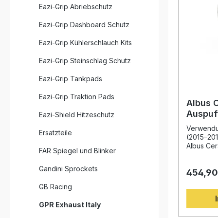
Eazi-Grip Abriebschutz
Eazi-Grip Dashboard Schutz
Eazi-Grip Kühlerschlauch Kits
Eazi-Grip Steinschlag Schutz
Eazi-Grip Tankpads
Eazi-Grip Traktion Pads
Albus 
Auspuf
Eazi-Shield Hitzeschutz
1200 R
Verwendu
Ersatzteile
(2015–201
Albus Cer
FAR Spiegel und Blinker
passend 
2016 über
Gandini Sprockets
454,90
Design un
Leistungs
GB Racing
Endschall
Gewichts
GPR Exhaust Italy
Serienanl
kraftvoll