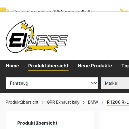
springen
Zur Hauptnavigation springen
Gratis Versand ab 299€ innerhalb AT
Home
Produktübersicht
Neue Produkte
Top
Produktübersicht
GPR Exhaust Italy
BMW
R 1200 R-L
Produktübersicht