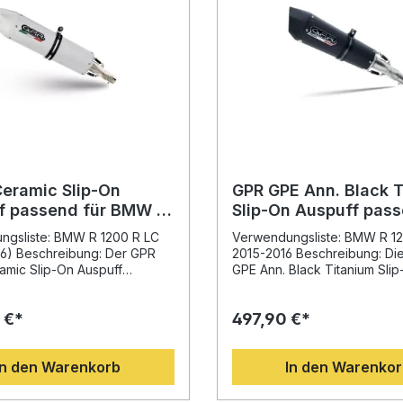
Ceramic Slip-On
GPR GPE Ann. Black 
f passend für BMW R
Slip-On Auspuff pass
 LC 2015-2016
BMW R 1200 R LC 201
ngsliste: BMW R 1200 R LC
Verwendungsliste: BMW R 1
6) Beschreibung: Der GPR
2015-2016 Beschreibung: Di
amic Slip-On Auspuff
GPE Ann. Black Titanium Sli
für BMW R 1200 R LC 2015-
Auspuff passend für BMW R 
zeugt durch ein sportliches
2015-2016 überzeugt durch 
 €*
497,90 €*
d eine deutliche
innovatives Design, eine deu
steigerung. Der homologierte
Gewichtseinsparung sowie s
dämpfer bietet eine
Leistungs- und
In den Warenkorb
In den Warenko
ersparnis gegenüber der
Drehmomentsteigerung. Der
age und sorgt für eine
homologierte Endschalldämpf
e Soundverbesserung. Die
herausnehmbarem dB-Killer 