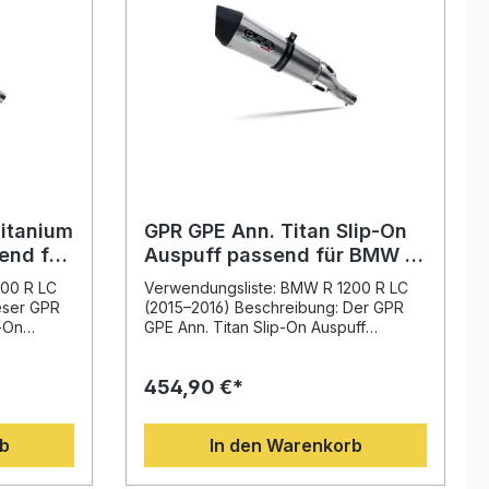
Titanium
GPR GPE Ann. Titan Slip-On
end für
Auspuff passend für BMW R
5-2016
1200 R LC 2015-2016
200 R LC
Verwendungsliste: BMW R 1200 R LC
eser GPR
(2015–2016) Beschreibung: Der GPR
p-On
GPE Ann. Titan Slip-On Auspuff
1200 R LC
überzeugt durch ein elegantes
sein
Design, hervorragende Verarbeitung
454,90 €*
tliche
und ein deutlich verbessertes
pürbare
Fahrerlebnis. Das System bietet eine
Gewichtsersparnis gegenüber der
rb
In den Warenkorb
Serienanlage, steigert Leistung und
er mit
Drehmoment und optimiert den Sound
und
Ihres Motorrads spürbar. Das Slip-On-