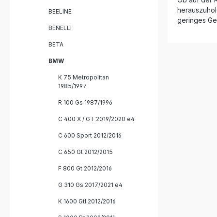
Lieferumf
herauszuhole
fahrzeugs
BEELINE
das benöt
geringes Ge
enthalten. Homologierter Slip-
BENELLI
Auspuff au
BETA
straßenzuge
verbesser
BMW
Performance Gewicht
gegenüber d
K 75 Metropolitan
Installati
1985/1997
System Gefertigt in Italien mit DIN-
zertifizierter Qu
R 100 Gs 1987/1996
GPR Furor
Herausneh
C 400 X / GT 2019/2020 e4
Verbindun
Fahrzeug
C 600 Sport 2012/2016
Montage
C 650 Gt 2012/2015
F 800 Gt 2012/2016
G 310 Gs 2017/2021 e4
K 1600 Gtl 2012/2016