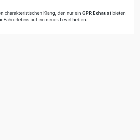
ferumfang
t als
n charakteristischen Klang, den nur ein
GPR Exhaust
bieten
 in einer
hr Fahrerlebnis auf ein neues Level heben.
geführt
und DIN-
nd hohe
z
rungen
ungen