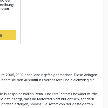
gesteigerte Motorleistung
200 GS
nehmbarem
Hochwertige Edelstahlkonstruktion –
reibung:
langlebig und korrosionsbeständig
uspuff
Geringeres Gewicht gegenüber der
Serienanlage Italienisches
zeugt
g-
Qualitätsprodukt mit DIN-Zertifizierung
Lieferumfang: GPR Hyper Sonic Inox
ierte
nklusive
Slip-On Auspuffanlage
Basis
N-
rb
Herausnehmbarer db-Killer
 Motorrad-
Verbindungspipe (Linkpipe) Alle
ser
fahrzeugspezifischen Halterungen und
ein
Montagematerialien
us
 Mit einer
ungen
rehmoment
das
nüber der
ingen
 ein
ture 2005/2009 noch leistungsfähiger machen. Diese Anlagen
ortlicheres
 indem sie den Auspufffluss verbessern und gleichzeitig ein
puff wird
ler
, sodass
 die in anspruchsvollen Renn- und Straßentests bewährt wurde.
 dafür sorgt, dass Ihr Motorrad nicht nur optisch, sondern
n. Alle
Schritten erfolgen, sodass Sie sofort von der gesteigerten
rungen