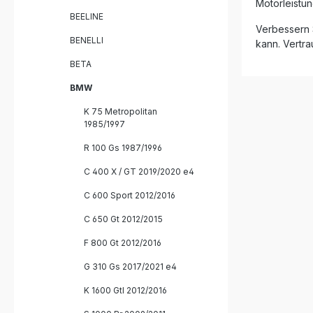
garantier
Motorleistu
Qualität u
BEELINE
Hergestell
Verbessern 
Rennsporterfa
BENELLI
kann. Vertra
Leistungs
BETA
Gewichtsreduktion
legal im Straß
BMW
satter S
dB-Killer Plug & Play Montage dank
K 75 Metropolitan
fahrzeug
1985/1997
Lieferumfang: GPR Furore-
On Auspuff Link 
R 100 Gs 1987/1996
Herausneh
Fahrzeug
C 400 X / GT 2019/2020 e4
Montage
C 600 Sport 2012/2016
C 650 Gt 2012/2015
F 800 Gt 2012/2016
G 310 Gs 2017/2021 e4
K 1600 Gtl 2012/2016