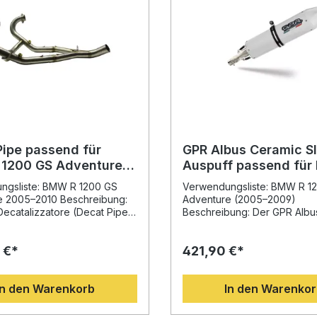
Pipe passend für
GPR Albus Ceramic S
1200 GS Adventure
Auspuff passend für
2010
1200 GS Adventure 2
ngsliste: BMW R 1200 GS
Verwendungsliste: BMW R 1
2009
e 2005–2010 Beschreibung:
Adventure (2005–2009)
ecatalizzatore (Decat Pipe)
Beschreibung: Der GPR Albu
 Basis jahrzehntelanger
Slip-On Auspuff passend fü
 aus der Motorrad-
1200 GS Adventure 2005–2
 €*
421,90 €*
erschaft entwickelt und
überzeugt durch seine hoch
tzenleistung für Ihr Fahrzeug.
Verarbeitung, optimierte
 Ausbau des Katalysators
Leistungsentfaltung und das
In den Warenkorb
In den Warenko
Abgasführung optimiert, was
unverwechselbare italienisc
spürbaren Steigerung von
Dank der Entwicklung auf Ba
t und Leistung führt.
langjährigen Erfahrung aus d