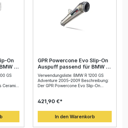
lip-On
GPR Powercone Evo Slip-On
 BMW R
Auspuff passend für BMW R
005-
1200 GS Adventure 2005–
200 GS
Verwendungsliste: BMW R 1200 GS
2009
Adventure 2005–2009 Beschreibung:
s Ceramic
Der GPR Powercone Evo Slip-On
r BMW R
Auspuff bietet Ihnen hochwertige
009
Technologie und unverwechselbare
421,90 €*
wertige
Performance – entwickelt auf Basis
langjähriger Erfahrung aus der
Motorrad-Weltmeisterschaft. Dieser
rb
In den Warenkorb
he Design.
homologierte Endschalldämpfer
sis der
überzeugt durch ein deutlich
er
verbessertes Drehmoment, eine