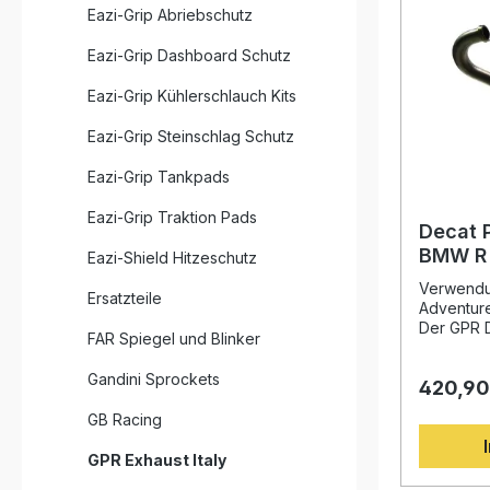
Eazi-Grip Abriebschutz
Eazi-Grip Dashboard Schutz
Eazi-Grip Kühlerschlauch Kits
Eazi-Grip Steinschlag Schutz
Eazi-Grip Tankpads
Eazi-Grip Traktion Pads
Decat 
BMW R 
Eazi-Shield Hitzeschutz
2005–
Verwendu
Ersatzteile
Adventur
Der GPR D
FAR Spiegel und Blinker
wurde auf
Erfahrung
Gandini Sprockets
420,90
Weltmeist
bringt Spi
GB Racing
Durch den
wird die 
GPR Exhaust Italy
zu einer 
Drehmomen