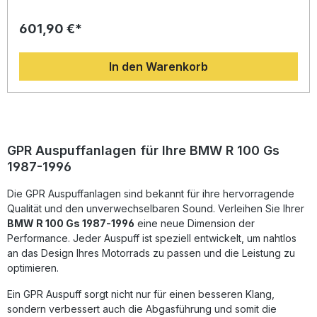
zu optimieren. Dank der langjährigen Erfahrung von GPR in
der Motorrad-Weltmeisterschaft erhalten Sie eine perfekt
601,90 €*
abgestimmte Abgasanlage, die mit einem innovativen
Design überzeugt. Der Wegfall des Katalysators führt zu
einem leichteren System, einer verbesserten Gasannahme
In den Warenkorb
und einem kernigen, sportlichen Sound, der das
Fahrerlebnis intensiviert. Zudem genießen Sie ein
ausgezeichnetes Preis-Leistungs-Verhältnis und profitieren
von einer in Italien hergestellten, DIN-zertifizierten Qualität.
Leistungssteigerung durch verbesserten Abgasfluss
Sportlicher und intensiver Sound für mehr Fahrspaß
Deutliches Gewichtsersparnis gegenüber der Serienanlage
GPR Auspuffanlagen für Ihre BMW R 100 Gs
Plug-and-Play-Montage – einfache Installation ohne
1987-1996
Anpassungen Hergestellt in Italien mit DIN-zertifizierter
Qualität Lieferumfang: Decatalizzatore / Decat Pipe Alle
Die GPR Auspuffanlagen sind bekannt für ihre hervorragende
fahrzeugspezifischen Halterungen Montagematerial und
Zubehör
Qualität und den unverwechselbaren Sound. Verleihen Sie Ihrer
BMW R 100 Gs 1987-1996
eine neue Dimension der
Performance. Jeder Auspuff ist speziell entwickelt, um nahtlos
an das Design Ihres Motorrads zu passen und die Leistung zu
optimieren.
Ein GPR Auspuff sorgt nicht nur für einen besseren Klang,
sondern verbessert auch die Abgasführung und somit die