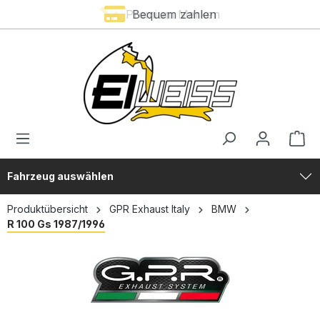
Premium Marken
Bequem zahlen
alt springen
Fahrzeug auswählen
Produktübersicht
GPR Exhaust Italy
BMW
R 100 Gs 1987/1996