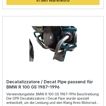
In den Warenkorb
Durch das geringe Gewicht profitieren Sie von einer
verbesserten Fahrdynamik und einem modernen Look. Der
abnehmbare db-Killer ermöglicht eine flexible Klangwahl,
während die Plug & Play-Montage eine einfache Installation
gewährleistet. Gefertigt in Italien – für höchste
Qualitätsansprüche und langlebige Performance.
Sportlicher Sound mit EG-Zulassung Erhöhtes Drehmoment
und verbesserte Leistung Abnehmbarer db-Killer für
individuellen Sound Plug & Play Montage –
fahrzeugspezifisch angepasst Hergestellt in Italien aus
hochwertigen Materialien Lieferumfang: GPR Vintacone
Slip-On Endtopf Linkpipe Abnehmbarer db-Killer
Fahrzeugspezifische Halterungen Montagezubehör
Decatalizzatore / Decat Pipe passend für
BMW R 100 GS 1987–1996
Verwendungsliste: BMW R 100 GS 1987–1996 Beschreibung:
Die GPR Decatalizzatore / Decat Pipe wurde speziell
entwickelt, um die Leistung und den Klang Ihres Motorrads