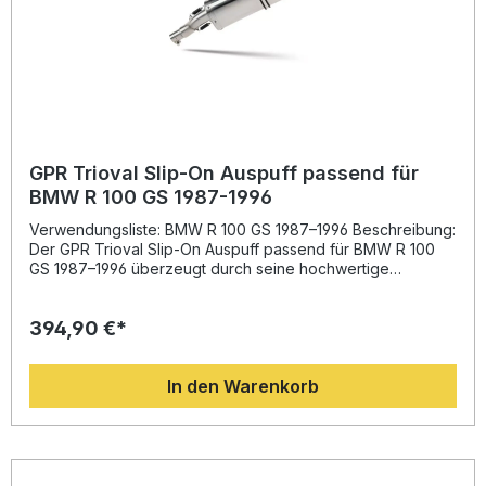
GPR Trioval Slip-On Auspuff passend für
BMW R 100 GS 1987-1996
Verwendungsliste: BMW R 100 GS 1987–1996 Beschreibung:
Der GPR Trioval Slip-On Auspuff passend für BMW R 100
GS 1987–1996 überzeugt durch seine hochwertige
Verarbeitung und sportliche Performance. Entwickelt auf
Basis langjähriger Erfahrung aus der Motorrad-
394,90 €*
Weltmeisterschaft, sorgt dieser Endschalldämpfer für eine
spürbare Erhöhung von Drehmoment und Leistung bei
gleichzeitig deutlicher Gewichtseinsparung gegenüber der
In den Warenkorb
Serienanlage. Das charakteristische Trioval-Design ist nicht
nur optisch ein Highlight, sondern verbessert auch den
Abgasfluss für einen dynamischen, volleren Sound.Dank
der E-Zulassung ist der Auspuff im Straßenverkehr
zugelassen. Der integrierte, herausnehmbare db-Killer
ermöglicht Ihnen die individuelle Anpassung des Klangs –