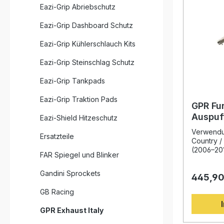
Eazi-Grip Abriebschutz
Eazi-Grip Dashboard Schutz
Eazi-Grip Kühlerschlauch Kits
Eazi-Grip Steinschlag Schutz
Eazi-Grip Tankpads
Eazi-Grip Traktion Pads
GPR Fur
Auspuf
Eazi-Shield Hitzeschutz
650 X 
Verwendu
Ersatzteile
2006–2
Country /
(2006–20
FAR Spiegel und Blinker
Furore Ne
für BMW 
Gandini Sprockets
445,90
Challeng
bietet ein
GB Racing
Motorrad.
und itali
GPR Exhaust Italy
er durch 
Drehmome