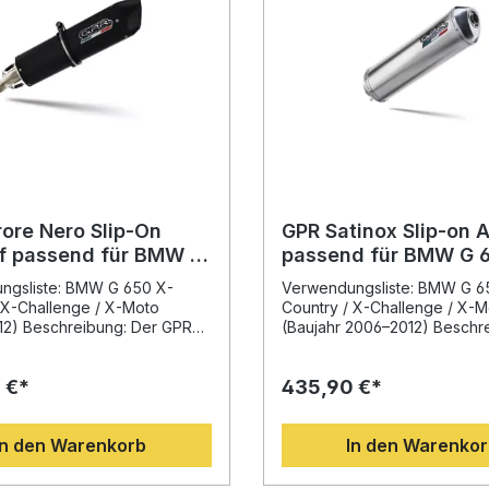
ore Nero Slip-On
GPR Satinox Slip-on 
f passend für BMW G
passend für BMW G 
Country / Challenge
2006–2012
ngsliste: BMW G 650 X-
Verwendungsliste: BMW G 6
012
 X-Challenge / X-Moto
Country / X-Challenge / X-M
12) Beschreibung: Der GPR
(Baujahr 2006–2012) Beschr
ro Slip-On Auspuff passend
Der hochwertige GPR Satino
G 650 X-Country, X-
Auspuff bietet eine deutliche
 €*
435,90 €*
e und X-Moto (2006–2012)
Leistungssteigerung und
 sportliches Upgrade für Ihr
Gewichtsersparnis gegenüb
 Dank innovativem Design
Serienanlage. Mit seinem el
In den Warenkorb
In den Warenko
enischer Fertigung überzeugt
Edelstahl-Finish und dem
verbesserte Leistung und
charakteristischen Sound sor
nt, deutliche
ein sportliches Upgrade an 