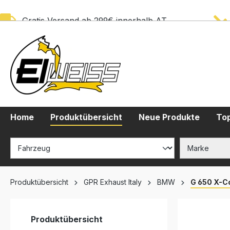
springen
Zur Hauptnavigation springen
Gratis Versand ab 299€ innerhalb AT
Home
Produktübersicht
Neue Produkte
Top
Produktübersicht
GPR Exhaust Italy
BMW
G 650 X-C
Produktübersicht