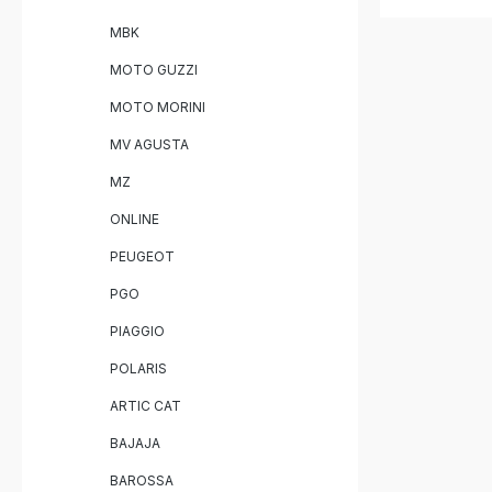
und Performance Le
spürbare
MBK
Hergestell
zertifizierter Qu
MOTO GUZZI
GPR homol
Abnehmbar
MOTO MORINI
Verbindun
Katalysator Fahrzeugspezif
MV AGUSTA
Halterun
MZ
ONLINE
PEUGEOT
PGO
PIAGGIO
POLARIS
ARTIC CAT
BAJAJA
BAROSSA