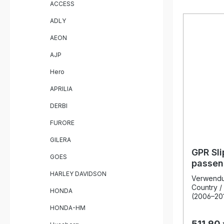
ACCESS
Gewichts
Serienanl
ADLY
Soundopti
homologie
AEON
herausneh
ausgestatt
AJP
Straßenbe
Die Prod
Hero
Italien e
höchsten 
APRILIA
Plug-and-
Auspuff 
DERBI
Anpassung
FURORE
Installati
durch ein
GILERA
um optima
Funktion 
GPR Sl
GOES
Homologie
passen
abnehmbarem 
2006-2
HARLEY DAVIDSON
Leistung
Verwendu
Deutlich 
Country /
HONDA
Serienanlage Sportliche
(2006–20
Klang – l
Slip-On A
HONDA-HM
Hergestell
Tuning-E
zertifizie
511,90
650 X Mod