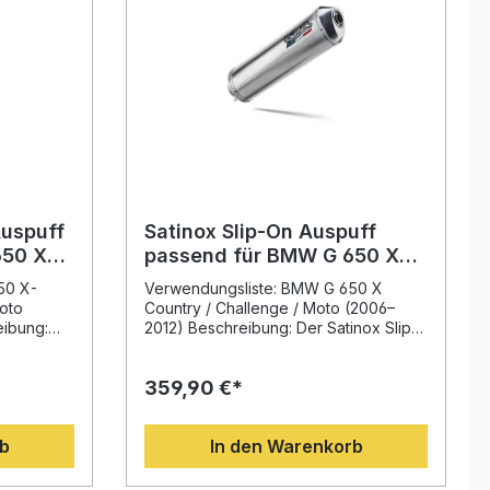
Auspuff
Satinox Slip-On Auspuff
650 X
passend für BMW G 650 X
2006–2012
50 X-
Verwendungsliste: BMW G 650 X
oto
Country / Challenge / Moto (2006–
eibung:
2012) Beschreibung: Der Satinox Slip-
x Slip-on
On Auspuff von GPR Exhaust Italy
bietet Ihnen ein erstklassiges Upgrade
359,90 €*
für Ihr Motorrad. Entwickelt auf Basis
er der
langjähriger Erfahrung aus dem
eganten
Motorradrennsport, überzeugt dieser
rb
In den Warenkorb
Auspuff mit modernem Design,
gt er für
spürbarer Leistungssteigerung und
Ihrem
deutlicher Gewichtsreduktion