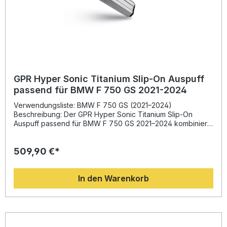
Dual Poppy Slip-On Auspuff Herausnehmbarer dB-Killer
Link Pipe Fahrzeugspezifische Halterungen
Montagematerial
GPR Hyper Sonic Titanium Slip-On Auspuff
passend für BMW F 750 GS 2021-2024
Verwendungsliste: BMW F 750 GS (2021–2024)
Beschreibung: Der GPR Hyper Sonic Titanium Slip-On
Auspuff passend für BMW F 750 GS 2021–2024 kombiniert
modernste Rennsporttechnologie mit italienischem Design.
Entwickelt auf Basis jahrzehntelanger Erfahrung aus der
509,90 €*
Motorrad-Weltmeisterschaft bietet dieser Auspuff eine
deutliche Verbesserung von Drehmoment, Leistung und
Klang. Gleichzeitig reduziert er das Gewicht im Vergleich
In den Warenkorb
zur Serienanlage erheblich, was das Handling Ihres
Motorrads spürbar verbessert.Die Fertigung nach DIN-
Zertifizierung garantiert höchste Qualität und Langlebigkeit.
Dank Plug-and-Play-Installation lässt sich der Slip-On
Auspuff einfach montieren – für besten Fahrspaß und einen
satten, sportlichen Sound. Der homologierte dB-Killer kann