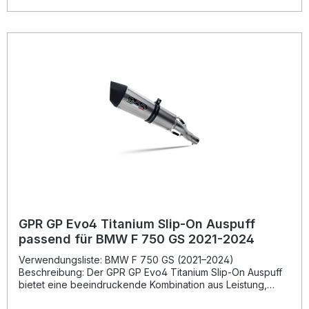
homologierten Bauweise inklusive herausnehmbarem db-
Killer erhalten Sie einen legalen Sound, der sowohl
sportlich als auch alltagstauglich ist. Die passgenaue Plug-
and-Play-Montage ermöglicht eine einfache Installation – es
wird jedoch empfohlen, die Montage in einer Fachwerkstatt
durchführen zu lassen. Hergestellt in Italien mit DIN-
zertifizierter Qualität bietet der GPR Trioval Auspuff ein
ideales Verhältnis von Preis, Leistung und Klang.
Homologierter Slip-on Endschalldämpfer mit
herausnehmbarem db-Killer Spürbare Leistungs- und
Drehmomentsteigerung Deutlich reduziertes Gewicht
gegenüber der Serienanlage Sportlich kerniger Sound bei
legaler Lautstärke Made in Italy – hochwertige Materialien
und präzise Verarbeitung Lieferumfang: Trioval Slip-on
Auspuffanlage Verbindungsrohr (Link Pipe)
Herausnehmbarer db-Killer Fahrzeugspezifische
Halterungen Montagezubehör
GPR GP Evo4 Titanium Slip-On Auspuff
passend für BMW F 750 GS 2021-2024
Verwendungsliste: BMW F 750 GS (2021–2024)
Beschreibung: Der GPR GP Evo4 Titanium Slip-On Auspuff
bietet eine beeindruckende Kombination aus Leistung,
Design und Qualität – passend für BMW F 750 GS Modelle