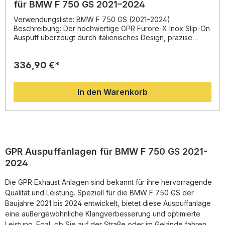
für BMW F 750 GS 2021–2024
Verwendungsliste: BMW F 750 GS (2021–2024)
Beschreibung: Der hochwertige GPR Furore-X Inox Slip-On
Auspuff überzeugt durch italienisches Design, präzise
Fertigung und ein unverwechselbares Klangerlebnis.
Entwickelt auf Basis langjähriger Erfahrung aus der
336,90 €*
Motorrad-Weltmeisterschaft, bietet dieser Schalldämpfer
eine deutliche Optimierung von Drehmoment und Leistung
bei gleichzeitig spürbarer Gewichtseinsparung gegenüber
In den Warenkorb
der Serienanlage. Das Edelstahlgehäuse verleiht dem
Auspuff eine sportlich-edle Optik und hervorragende
Haltbarkeit.Dank der Plug-and-Play-Montage ist der
Auspuff schnell und einfach zu installieren. Die
homologierte Ausführung entspricht den gesetzlichen
Vorschriften und wird mit einem entfernbaren dB-Killer
sowie Verbindungsrohr geliefert. So genießen Sie satten
GPR Auspuffanlagen für BMW F 750 GS 2021-
Sound und kraftvolle Performance, wann immer Sie
2024
unterwegs sind. Der Hersteller ist DIN-zertifiziert und
garantiert damit eine gleichbleibend hohe Qualität seiner
Die GPR Exhaust Anlagen sind bekannt für ihre hervorragende
Produkte. Hergestellt in Italien. Sportliches Edelstahl-Design
mit hochwertiger Verarbeitung Deutlich verbesserte
Qualität und Leistung. Speziell für die BMW F 750 GS der
Leistung und Drehmomententfaltung Homologiert und
Baujahre 2021 bis 2024 entwickelt, bietet diese Auspuffanlage
straßenzulässig mit entfernbaren dB-Killer Plug-and-Play
eine außergewöhnliche Klangverbesserung und optimierte
Montage ohne Zusatzanpassungen Made in Italy – Qualität
Leistung. Egal, ob Sie auf der Straße oder im Gelände fahren,