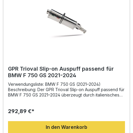
Drehmoment und Leistung Leichtgewicht für bessere
Fahrdynamik Plug & Play Montage – einfache Installation
Hergestellt in Italien mit DIN-zertifizierter Qualität
Lieferumfang: GPR Furore Evo4 Nero Slip-on Auspuff
Entfernbare db Killer Einheit Verbindungsrohr (Link Pipe)
Fahrzeugspezifische Halterungen Montagezubehör
GPR Trioval Slip-on Auspuff passend für
BMW F 750 GS 2021-2024
Verwendungsliste: BMW F 750 GS (2021–2024)
Beschreibung: Der GPR Trioval Slip-on Auspuff passend für
BMW F 750 GS 2021–2024 überzeugt durch italienisches
Design, hochwertige Verarbeitung und eine spürbare
Performance-Optimierung. Dank innovativer Entwicklung
292,89 €*
aus der Motorrad-Weltmeisterschaft bietet dieser
Endschalldämpfer eine deutliche Steigerung von
Drehmoment und Leistung im Vergleich zur Serienanlage.
In den Warenkorb
Zugleich sorgt die Gewichtsreduktion für verbessertes
Handling und sportlicheres Fahrgefühl. Mit seiner