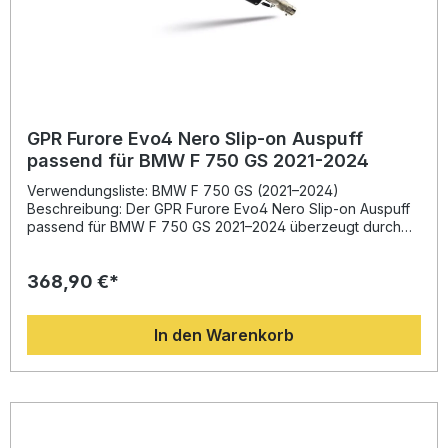
GPR Furore Evo4 Nero Slip-on Auspuff
passend für BMW F 750 GS 2021-2024
Verwendungsliste: BMW F 750 GS (2021–2024)
Beschreibung: Der GPR Furore Evo4 Nero Slip-on Auspuff
passend für BMW F 750 GS 2021–2024 überzeugt durch
hochwertige Verarbeitung, modernes Design und eine
deutliche Leistungssteigerung. Entwickelt auf Basis
368,90 €*
langjähriger Erfahrung aus der Motorrad-Weltmeisterschaft,
sorgt dieser Auspuff für eine spürbare Erhöhung von
Drehmoment und Leistung sowie für eine erhebliche
In den Warenkorb
Gewichtseinsparung im Vergleich zur Serienanlage. Der
satte Sound mit homologierter Straßenzulassung garantiert
legalen Fahrspaß auf jeder Tour. Der abnehmbare db Killer
ermöglicht Ihnen zudem, den Klang individuell anzupassen.
GPR Produkte werden in Italien gefertigt und stehen für
höchste Qualität und Langlebigkeit. Homologierter Slip-on
Auspuff mit abnehmbarem db Killer Verbessertes