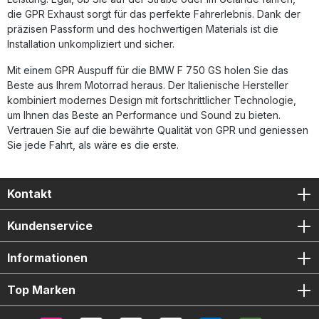
mit Racing-Erfahrung Lieferumfang: Slip-On Auspuffanlage
die GPR Exhaust sorgt für das perfekte Fahrerlebnis. Dank der
GPR Furore-X Inox Verbindungsrohr db-Killer (entfernbar)
präzisen Passform und des hochwertigen Materials ist die
Fahrzeugspezifische Halterungen Montagezubehör
Installation unkompliziert und sicher.
Mit einem GPR Auspuff für die BMW F 750 GS holen Sie das
Beste aus Ihrem Motorrad heraus. Der Italienische Hersteller
kombiniert modernes Design mit fortschrittlicher Technologie,
um Ihnen das Beste an Performance und Sound zu bieten.
Vertrauen Sie auf die bewährte Qualität von GPR und geniessen
Sie jede Fahrt, als wäre es die erste.
Kontakt
Kundenservice
Informationen
Top Marken