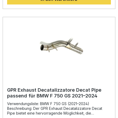
das Gesamtgewicht im Vergleich zur Serienanlage spürbar
reduziert. So profitieren Sie nicht nur von einer
sportlicheren Performance, sondern auch von einem
kraftvollen, satten Klang. Dank Plug-&-Play-Montage lässt
sich der Slip-On Auspuff einfach installieren. Wir empfehlen
die Montage durch eine Fachwerkstatt. Alle
fahrzeugspezifischen Halterungen und Zubehörteile sind
im Lieferumfang enthalten. Die Anlage ist DIN-zertifiziert
und bietet damit eine gleichbleibend hohe Qualität und
Langlebigkeit. Homologierter Slip-On Auspuff inklusive
herausnehmbarem DB-Killer Gewichtsersparnis gegenüber
der Serienanlage Verbesserte Leistungs- und
Drehmomententwicklung Gefertigt in Italien mit DIN-
zertifizierter Qualität Sportlicher, tiefer Sound – legal im
Straßenverkehr Lieferumfang: GPR Hyper Sonic Black
Titanium Slip-On Auspuff Removable DB-Killer
Verbindungsrohr Fahrzeugspezifische Halterungen
Montagezubehör
GPR Exhaust Decatalizzatore Decat Pipe
passend für BMW F 750 GS 2021–2024
Verwendungsliste: BMW F 750 GS (2021–2024)
Beschreibung: Der GPR Exhaust Decatalizzatore Decat
Pipe bietet eine hervorragende Möglichkeit, die
Performance Ihrer Maschine zu optimieren. Dieses