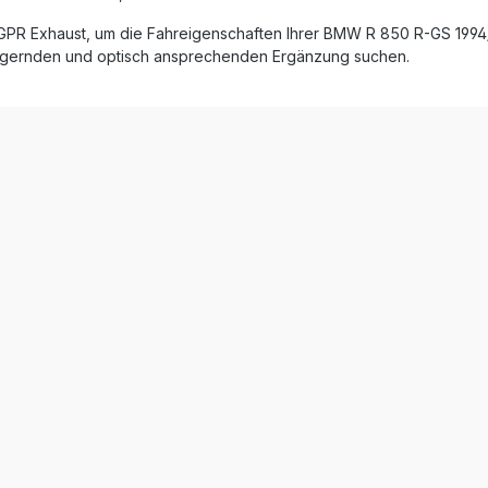
 aus hochwertigem Edelstahl
Killer lässt Sie den Klang indi
PR Exhaust, um die Fahreigenschaften Ihrer BMW R 850 R-GS 1994/20
korrosions- und
anpassen – von sportlich ker
eigernden und optisch ansprechenden Ergänzung suchen.
 Montage dank
dezent. Gefertigt aus robus
y-System Spürbare
Edelstahl („Inox“) überzeugt
steigerung und sportlicher
Schalldämpfer sowohl in For
in Funktion. Mit dem GPR Furore-X Inox
lität Lieferumfang: 1x
Auspuff werten Sie Ihr Motor
 Sonic Inox Slip-On Auspuff
optisch und technisch auf u
ehmbarer db-Killer 1x
profitieren von verbesserte
Verbindungsrohr) Alle
Drehmoment, optimierter Lei
pezifischen Halterungen und
einem einzigartigen Fahrerle
terialien
Homologierter Slip-On Auspuf
herausnehmbarem db-Killer 
Edelstahl-Linkpipe Signifikante
Leistungs- und Drehmoments
gegenüber der Serienanlag
Reduziertes Gewicht dank
hochwertigem Inox-Edelstahl Einfache
Plug-&-Play-Einbau – empfo
Fachwerkstatt Gefertigt in Italien – DIN-
zertifizierte Herstellungsquali
Lieferumfang: GPR Furore-X Inox Slip-
On Auspuff Herausnehmbarer db-Killer
Edelstahl-Linkpipe mit Kataly