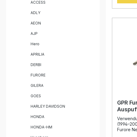
ACCESS
herausne
passendem
ADLY
Durch die
der Motor
AEON
GPR ein 
Leistung,
AJP
Gewichtse
Design sor
Hero
markante 
verbesse
APRILIA
sportlich
dennoch s
DERBI
Sportliche
EG-Zulassung Deutliche Le
FURORE
Drehmomentst
herausne
GILERA
Linkpipe Gewichtseinsparung
GOES
gegenübe
Hergestell
GPR Fur
HARLEY DAVIDSON
Verarbeitung Lieferum
Auspuf
Trioval S
850 R/
HONDA
Herausneh
Verwendu
Verbindun
(1994–20
HONDA-HM
Fahrzeug
Furore Ne
Montagem
speziell e