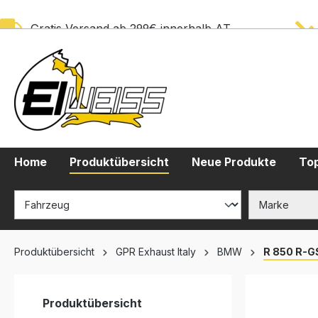
springen
Zur Hauptnavigation springen
Gratis Versand ab 299€ innerhalb AT
Home
Produktübersicht
Neue Produkte
Top
Produktübersicht
GPR Exhaust Italy
BMW
R 850 R-G
Produktübersicht