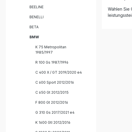
Gefertigt
BEELINE
Wählen Sie G
(Inox) – 
leistungsst
hitzebeständig Leichte
BENELLI
Plug-and-Pla
Leistungs
BETA
Sound Hergestellt in Italien mit DIN-
zertifizierter Qua
BMW
GPR Hyper
K 75 Metropolitan
1x herausn
1985/1997
Linkpipe (
fahrzeugs
R 100 Gs 1987/1996
Montagema
C 400 X / GT 2019/2020 e4
C 600 Sport 2012/2016
C 650 Gt 2012/2015
F 800 Gt 2012/2016
G 310 Gs 2017/2021 e4
K 1600 Gtl 2012/2016