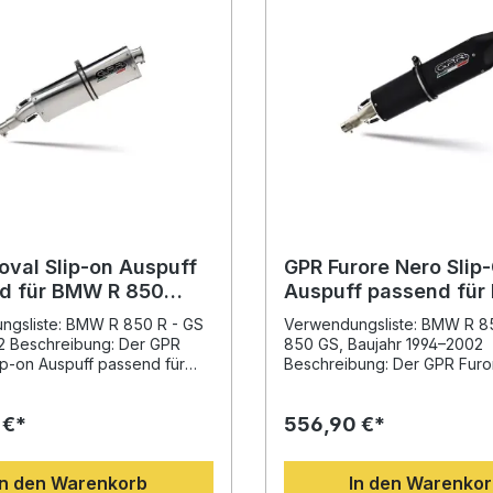
oval Slip-on Auspuff
GPR Furore Nero Slip
d für BMW R 850
Auspuff passend für
994-2002
850 R/GS 1994–2002
ngsliste: BMW R 850 R - GS
Verwendungsliste: BMW R 85
2 Beschreibung: Der GPR
850 GS, Baujahr 1994–2002
lip-on Auspuff passend für
Beschreibung: Der GPR Furo
0 R/GS 1994–2002
Slip-On Auspuff bietet Ihnen
 durch sportliches Design,
hochwertige Tuning-Lösung
 €*
556,90 €*
ge Materialien und eine
für BMW R 850 R und R 850 
 Leistungssteigerung. Der
2002). Entwickelt auf Basis d
rte Auspuff ist nach ECE-
langjährigen Erfahrung von 
In den Warenkorb
In den Warenko
lassen und wird inklusive
Motorrad-Weltmeisterschaft,