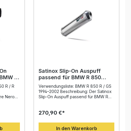
-On
Satinox Slip-On Auspuff
 BMW R
passend für BMW R 850
R/GS 1994-2002
0 R / R
Verwendungsliste: BMW R 850 R / GS
1994–2002 Beschreibung: Der Satinox
re Nero
Slip-On Auspuff passend für BMW R
 eine
850 R und GS 1994–2002 überzeugt
 passend
durch seine hochwertige Verarbeitung
270,90 €*
GS (1994–
und das Rennsport-Know-how von
er
GPR. Das System bietet eine spürbare
GPR in der
Leistungssteigerung, verbessertes
rb
In den Warenkorb
Drehmoment und eine deutliche