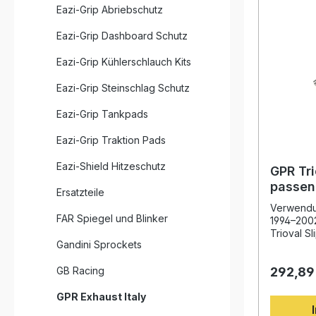
Eazi-Grip Abriebschutz
Eazi-Grip Dashboard Schutz
Eazi-Grip Kühlerschlauch Kits
Eazi-Grip Steinschlag Schutz
Eazi-Grip Tankpads
Eazi-Grip Traktion Pads
Eazi-Shield Hitzeschutz
GPR Tri
passen
Ersatzteile
R/GS 1
Verwendu
FAR Spiegel und Blinker
1994–200
Trioval S
Gandini Sprockets
BMW R 85
überzeugt
GB Racing
292,89
hochwerti
deutliche
GPR Exhaust Italy
homologie
Norm zuge