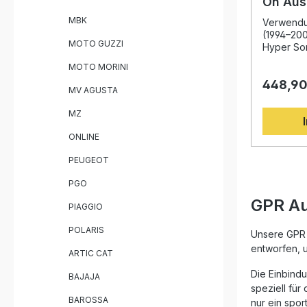
On Aus
Straßenzulass
BMW R 
MBK
fahrzeugs
Verwendu
2002
einfache Montage 
(1994–20
MOTO GUZZI
Furore Ne
Hyper Son
Verbindungsrohr Her
passend 
MOTO MORINI
Killer Fahrzeugspezifische
2002 übe
448,90
Design, e
MV AGUSTA
Leistungs
Klangbild
MZ
Erfahrung
Weltmeist
ONLINE
italienisc
höchstem 
PEUGEOT
zeichnet 
Gewicht, 
PGO
Drehmomen
GPR Au
PIAGGIO
sowie ein
Das Homol
POLARIS
zudem für
Unsere GPR 
Straßenve
entworfen, 
ARTIC CAT
Montage is
und alle 
Die Einbind
BAJAJA
Befestigu
speziell fü
enthalten. Homologierte Auspuffanla
BAROSSA
nur ein spor
mit herau