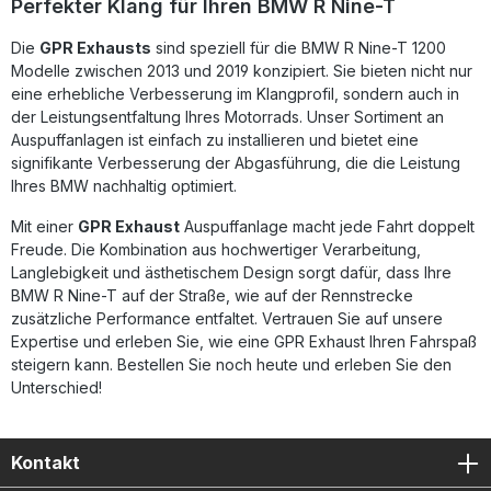
Perfekter Klang für Ihren BMW R Nine-T
und somit schnell einsatzbereit ist. Erhöht Leistung und
Drehmoment erheblich Deutliche Gewichtsreduzierung im
Die
GPR Exhausts
sind speziell für die BMW R Nine-T 1200
Vergleich zur Serienanlage Sportlicher, kerniger Sound für
Modelle zwischen 2013 und 2019 konzipiert. Sie bieten nicht nur
ein intensiveres Fahrerlebnis Fertigung nach DIN-
Qualitätsstandards in Italien Plug-and-Play-Design für
eine erhebliche Verbesserung im Klangprofil, sondern auch in
einfache Installation Lieferumfang: 1x Decat Pipe
der Leistungsentfaltung Ihres Motorrads. Unser Sortiment an
(Decatalizzatore) Alle fahrzeugspezifischen Halterungen
Auspuffanlagen ist einfach zu installieren und bietet eine
Montagezubehör
signifikante Verbesserung der Abgasführung, die die Leistung
Ihres BMW nachhaltig optimiert.
Mit einer
GPR Exhaust
Auspuffanlage macht jede Fahrt doppelt
Freude. Die Kombination aus hochwertiger Verarbeitung,
Langlebigkeit und ästhetischem Design sorgt dafür, dass Ihre
BMW R Nine-T auf der Straße, wie auf der Rennstrecke
zusätzliche Performance entfaltet. Vertrauen Sie auf unsere
Expertise und erleben Sie, wie eine GPR Exhaust Ihren Fahrspaß
steigern kann. Bestellen Sie noch heute und erleben Sie den
Unterschied!
Kontakt