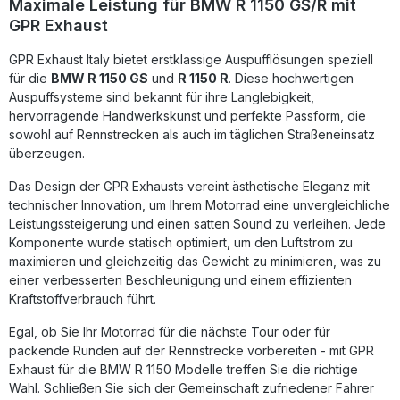
Maximale Leistung für BMW R 1150 GS/R mit
Qualität und Funktion legen.Für die Installation wird die
GPR Exhaust
Montage durch eine Fachwerkstatt empfohlen, um eine
optimale Passgenauigkeit und Funktion zu gewährleisten.
GPR Exhaust Italy bietet erstklassige Auspufflösungen speziell
Steigert Drehmoment und Leistung Ihres Motorrads
Deutliche Gewichtsersparnis gegenüber der Serienanlage
für die
BMW R 1150 GS
und
R 1150 R
. Diese hochwertigen
Verbessert den Sound für ein sportlicheres Fahrerlebnis
Auspuffsysteme sind bekannt für ihre Langlebigkeit,
Hergestellt in Italien nach DIN-zertifizierter Qualität Plug &
hervorragende Handwerkskunst und perfekte Passform, die
Play – einfache Installation ohne Anpassungen
sowohl auf Rennstrecken als auch im täglichen Straßeneinsatz
Lieferumfang: GPR Decat Pipe Fahrzeugspezifische
überzeugen.
Halterungen Montagezubehör
Das Design der GPR Exhausts vereint ästhetische Eleganz mit
technischer Innovation, um Ihrem Motorrad eine unvergleichliche
Leistungssteigerung und einen satten Sound zu verleihen. Jede
Komponente wurde statisch optimiert, um den Luftstrom zu
maximieren und gleichzeitig das Gewicht zu minimieren, was zu
einer verbesserten Beschleunigung und einem effizienten
Kraftstoffverbrauch führt.
Egal, ob Sie Ihr Motorrad für die nächste Tour oder für
packende Runden auf der Rennstrecke vorbereiten - mit GPR
Exhaust für die BMW R 1150 Modelle treffen Sie die richtige
Wahl. Schließen Sie sich der Gemeinschaft zufriedener Fahrer