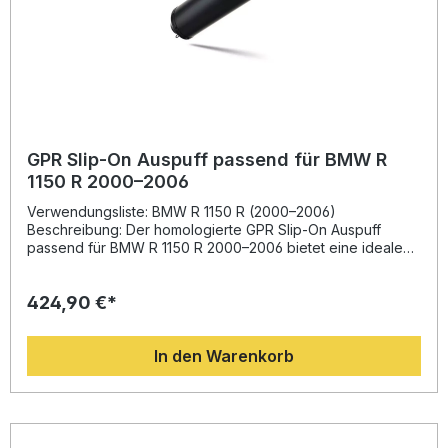
GPR Slip-On Auspuff passend für BMW R
1150 R 2000–2006
Verwendungsliste: BMW R 1150 R (2000–2006)
Beschreibung: Der homologierte GPR Slip-On Auspuff
passend für BMW R 1150 R 2000–2006 bietet eine ideale
Kombination aus sportlichem Design, optimierter
Performance und markantem Klang. Entwickelt mit der
424,90 €*
langen Erfahrung des Herstellers im Motorrad-Rennsport,
sorgt er für mehr Drehmoment und Leistung, verbunden mit
einer deutlichen Gewichtsersparnis gegenüber der
In den Warenkorb
Serienanlage. Gefertigt in Italien, überzeugt der Auspuff
durch hochwertige Verarbeitung und präzise Passform.
Dank Plug-and-Play-Montage ist die Installation schnell und
unkompliziert. Genießen Sie den sportlich-dynamischen
Sound und die gesteigerte Performance bei jeder Fahrt.
Homologierte Ausführung mit herausnehmbarem dB-Killer