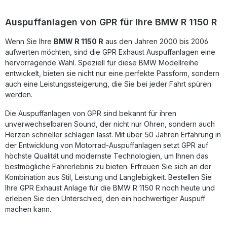
verbesserten Gasannahme und mehr Drehmoment
profitieren. Für höchste Sicherheit und Funktionalität
Auspuffanlagen von GPR für Ihre BMW R 1150 R
empfehlen wir die Montage in einer Fachwerkstatt.
Homologierter Slip-On Auspuff inkl. herausnehmbarem db-
Wenn Sie Ihre
BMW R 1150 R
aus den Jahren 2000 bis 2006
Killer Deutliche Gewichtseinsparung im Vergleich zur
aufwerten möchten, sind die GPR Exhaust Auspuffanlagen eine
Serienanlage Sportlicher Edelstahl-Look mit markantem
Sound Plug-&-Play Montage – keine Anpassungen nötig
hervorragende Wahl. Speziell für diese BMW Modellreihe
Hergestellt in Italien – DIN-zertifizierte Qualität
entwickelt, bieten sie nicht nur eine perfekte Passform, sondern
Lieferumfang: GPR Furore-X Inox Slip-On Auspuff
auch eine Leistungssteigerung, die Sie bei jeder Fahrt spüren
Verbindungsrohr (Link Pipe) Herausnehmbarer db-Killer
werden.
Fahrzeugspezifische Halterungen Montagezubehör
Die Auspuffanlagen von GPR sind bekannt für ihren
unverwechselbaren Sound, der nicht nur Ohren, sondern auch
Herzen schneller schlagen lässt. Mit über 50 Jahren Erfahrung in
der Entwicklung von Motorrad-Auspuffanlagen setzt GPR auf
höchste Qualität und modernste Technologien, um Ihnen das
bestmögliche Fahrerlebnis zu bieten. Erfreuen Sie sich an der
Kombination aus Stil, Leistung und Langlebigkeit. Bestellen Sie
Ihre GPR Exhaust Anlage für die BMW R 1150 R noch heute und
erleben Sie den Unterschied, den ein hochwertiger Auspuff
machen kann.