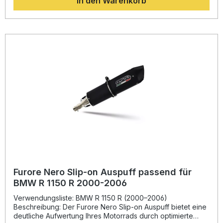
In den Warenkorb
sowie Verbindungsrohr geliefert. Die Montage erfolgt nach
Plug-and-Play-Prinzip – alle fahrzeugspezifischen
Halterungen sind im Lieferumfang enthalten. Dank der
modernen Konstruktion genießen Sie ein verbessertes
Fahrerlebnis mit optimiertem Klang und Performance, ohne
auf rechtliche Zulassung zu verzichten. Homologierter Slip-
On Auspuff inkl. DB-Killer und Link Pipe Deutlich
verbessertes Klangbild bei legaler Straßenzulassung
Leichtbau für spürbare Gewichtseinsparung Plug-and-Play
Montage ohne Anpassungen Hergestellt in Italien – hohe
Qualität durch DIN-zertifizierte Produktion Lieferumfang:
Satinox Slip-On Auspuff Herausnehmbarer DB-Killer
Verbindungsrohr Fahrzeugspezifische Halterungen
Montagezubehör
Furore Nero Slip-on Auspuff passend für
BMW R 1150 R 2000-2006
Verwendungsliste: BMW R 1150 R (2000–2006)
Beschreibung: Der Furore Nero Slip-on Auspuff bietet eine
deutliche Aufwertung Ihres Motorrads durch optimierte