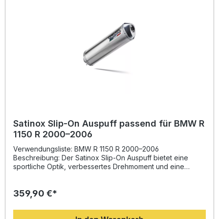
Inklusive Verbindungsrohr und fahrzeugspezifischen
Halterungen Deutlich gesteigerte Leistung und
Drehmoment Hochwertige Verarbeitung – hergestellt in
Italien Plug-and-Play-Installation ohne Anpassungen
Lieferumfang: GPR Slip-On Auspuff Herausnehmbarer dB-
Killer Verbindungsrohr (Link Pipe) Fahrzeugspezifische
Halterungen Montagematerial
Satinox Slip-On Auspuff passend für BMW R
1150 R 2000–2006
Verwendungsliste: BMW R 1150 R 2000–2006
Beschreibung: Der Satinox Slip-On Auspuff bietet eine
sportliche Optik, verbessertes Drehmoment und eine
deutliche Gewichtsreduzierung gegenüber dem Serientopf.
Entwickelt mit langjähriger Erfahrung aus dem Motorsport
359,90 €*
überzeugt er durch hochwertigen Edelstahl, präzise
Verarbeitung und einen kräftigen Sound. Der Auspuff ist
homologiert und wird inklusive herausnehmbarem DB-Killer