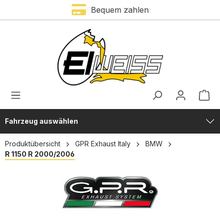
Premium Marken
Bequem zahlen
alt springen
Fahrzeug auswählen
Produktübersicht
GPR Exhaust Italy
BMW
R 1150 R 2000/2006