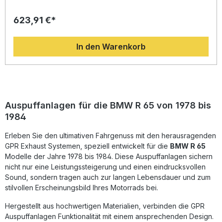
Leistungssteigerung und rechtlich zugelassenem Sound.
Der Dual universal homologierte Endschalldämpfer wird aus
623,91 €*
langlebigem Edelstahl gefertigt und überzeugt durch eine
spürbare Verbesserung von Drehmoment und Leistung.
Auch optisch erhält Ihr Motorrad eine charakteristische
In den Warenkorb
Cafe-Racer-Note, während das Gewicht im Vergleich zur
Serienanlage deutlich reduziert wird. Der herausnehmbare
dB-Killer ermöglicht eine individuelle Soundanpassung,
sodass Sie den typischen satten GPR-Sound genießen
können. Dank der italienischen Fertigung und der DIN-
zertifizierten Qualitätsstandards profitieren Sie von einer
langlebigen und präzise verarbeiteten Abgasanlage. Die
Auspuffanlagen für die BMW R 65 von 1978 bis
Montage gestaltet sich durch Plug-and-Play-Bauweise
1984
unkompliziert – für optimale Ergebnisse wird die Installation
in einer Fachwerkstatt empfohlen. Deutliche Steigerung
Erleben Sie den ultimativen Fahrgenuss mit den herausragenden
von Leistung und Drehmoment Gewichtsersparnis
gegenüber der Serienanlage Rechtlich zugelassener
GPR Exhaust Systemen, speziell entwickelt für die
BMW R 65
Sound mit herausnehmbarem dB-Killer Edles Edelstahl-
Modelle der Jahre 1978 bis 1984. Diese Auspuffanlagen sichern
Design im klassischen Cafe-Racer-Stil Einfache Plug-and-
nicht nur eine Leistungssteigerung und einen eindrucksvollen
Play-Montage Lieferumfang: Dual universal homologated
Sound, sondern tragen auch zur langen Lebensdauer und zum
Endschalldämpfer (ohne Verbindungsrohre) Alle
stilvollen Erscheinungsbild Ihres Motorrads bei.
fahrzeugspezifischen Halterungen Montagezubehör GPR
Qualitätsnachweis
Hergestellt aus hochwertigen Materialien, verbinden die GPR
Auspuffanlagen Funktionalität mit einem ansprechenden Design.