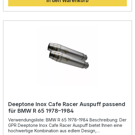
In den Warenkorb
gegenüber der Serienanlage reduziert – für ein agileres
und dynamischeres Fahrgefühl. Dank der homologierten
Ausführung dürfen Sie sich über eine straßenzugelassene
Lösung freuen. Der abnehmbare db Killer erlaubt zudem
eine Soundanpassung nach Ihren Wünschen. Alle
Komponenten werden in Italien hergestellt und stehen für
qualitativ hochwertige Verarbeitung. Die Montage ist als
Plug & Play konzipiert. Für optimale Ergebnisse wird die
Installation in einer Fachwerkstatt empfohlen.
Leistungssteigerung und optimiertes Drehmoment Leichter
als die Serienauspuffanlage Homologiert und legal im
Straßenverkehr Abnehmbarer db Killer für variablen Sound
Hergestellt in Italien – hochwertige Verarbeitung
Lieferumfang: Dual universal homologated silencer kit ohne
Verbindungsrohre Alle fahrzeugspezifischen Halterungen
Zubehör für die Montage
Deeptone Inox Cafe Racer Auspuff passend
für BMW R 65 1978–1984
Verwendungsliste: BMW R 65 1978–1984 Beschreibung: Der
GPR Deeptone Inox Cafe Racer Auspuff bietet Ihnen eine
hochwertige Kombination aus edlem Design,