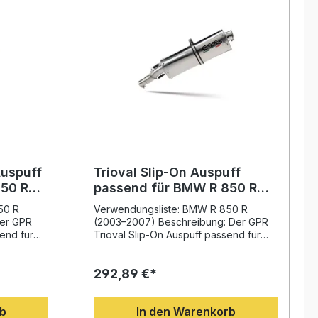
Auspuff
Trioval Slip-On Auspuff
50 R
passend für BMW R 850 R
ert mit
2003-2007
50 R
Verwendungsliste: BMW R 850 R
enrohr
er GPR
(2003–2007) Beschreibung: Der GPR
end für
Trioval Slip-On Auspuff passend für
reint
BMW R 850 R 2003–2007 überzeugt
 Leistung
durch modernes Design, hochwertige
292,89 €*
ng.
Materialien und einen kernigen Sound.
en
Entwickelt auf Basis langjähriger
Erfahrung aus der Motorrad-
rb
In den Warenkorb
ser
Weltmeisterschaft, bietet dieser