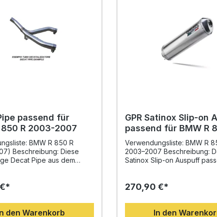
Pipe passend für
GPR Satinox Slip-on 
850 R 2003-2007
passend für BMW R 8
2003-2007, homologi
ngsliste: BMW R 850 R
Verwendungsliste: BMW R 8
DB-Killer und Zwisch
07) Beschreibung: Diese
2003–2007 Beschreibung: D
ige Decat Pipe aus dem
Satinox Slip-on Auspuff pass
R wurde entwickelt, um das
BMW R 850 R 2003–2007 ve
enzial Ihrer Maschine
modernes Design, sportliche
 €*
270,90 €*
öpfen. Passend für BMW R
und hochwertige Verarbeitu
ujahre 2003–2007), bietet
Entwickelt mit der langjährig
deutliche Leistungssteigerung
Erfahrung aus der Motorrad-
In den Warenkorb
In den Warenko
n verbesserten Sound im
Weltmeisterschaft, sorgt die