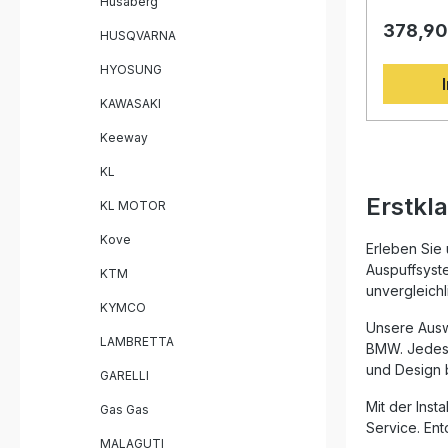
Husaberg
System Erfahrung und Know-how aus
Killer un
der Motor
378,90
entwickel
HUSQVARNA
Lieferumfang: GPR D
Optik Ihr
(Decatalizza
Entwickel
HYOSUNG
fahrzeugs
Rennspor
Montage
hergestell
KAWASAKI
durch inn
exzellent
Keeway
Gewichts
KL
Serienanl
spürbaren
Erstkl
KL MOTOR
einem kraf
Fahrspaß 
Kove
Motorrads
Erleben Sie 
Play-Syst
Auspuffsyste
KTM
unkomplizi
unvergleichl
auf Quali
KYMCO
Sportliche
Unsere Ausw
optimierte
LAMBRETTA
BMW. Jedes 
homologie
und Design b
Herausneh
GARELLI
Deutliche
Mit der Inst
gegenüber d
Gas Gas
Play Insta
Service. Ent
Anpassungsarbe
MALAGUTI