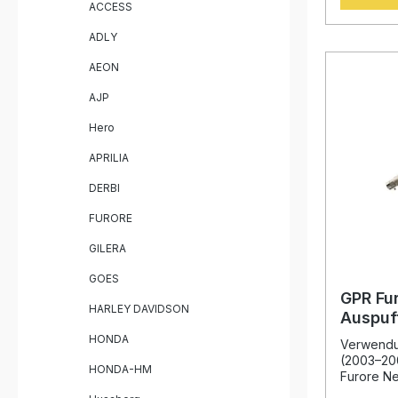
ACCESS
Vergleich
Wegfall d
ADLY
freierer 
Drehmome
AEON
Gasannah
reduziert 
AJP
was zu ei
Fahrverha
Hero
profitier
Erfahrung
APRILIA
Weltmeist
Fertigung
DERBI
Produktion
Zuverlässi
FURORE
Performan
Play – al
GILERA
und Zubeh
GOES
enthalten
empfehlen 
GPR Fur
HARLEY DAVIDSON
Fachwerkstatt. Deutlich
Auspuf
Abgasflus
850 R 
HONDA
Sportlich
Verwendu
Serienanlage Hoc
(2003–20
HONDA-HM
Verarbeitu
Furore Ne
Leichte M
Auspuff 