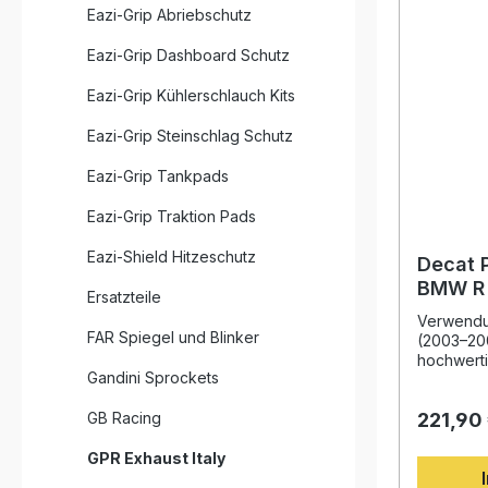
Eazi-Grip Abriebschutz
Eazi-Grip Dashboard Schutz
Eazi-Grip Kühlerschlauch Kits
Eazi-Grip Steinschlag Schutz
Eazi-Grip Tankpads
Eazi-Grip Traktion Pads
Eazi-Shield Hitzeschutz
Decat 
BMW R 
Ersatzteile
Verwendu
FAR Spiegel und Blinker
(2003–20
hochwert
Gandini Sprockets
Hause GP
volle Pot
GB Racing
221,90
auszusch
850 R (Ba
GPR Exhaust Italy
sie eine 
und eine