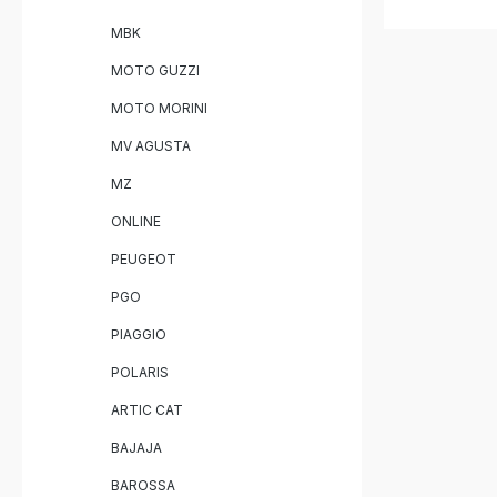
GPR Furor
MBK
Herausnehmba
(Anschlussrohr) Fahrz
MOTO GUZZI
Halterungen Montagemate
Anleitung
MOTO MORINI
MV AGUSTA
MZ
ONLINE
PEUGEOT
PGO
PIAGGIO
POLARIS
ARTIC CAT
BAJAJA
BAROSSA